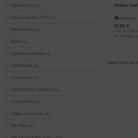
Alpaka Story
Müllers Esel
(5)
Alpaka Zauber / Plus
(8)
Lieferzeit:
12,50 €
Bio Merinos
(22)
1.250,00 € pro k
inkl. 19 % MwSt. z
Boots
(6)
Cashmere Zauber
(4)
Zeige
1
bis
1
(von 
Cotton Ball
(22)
Crazy Boys
(10)
Crazy Cotton Stärke 4
(16)
Crazy Perlen
(8)
Crazy Zauberball
(56)
Das Paar
(3)
Die Zauberball Familie
(400)