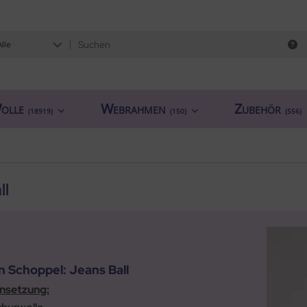
Alle
olle
Webrahmen
Zubehör
(18919)
(150)
(556)
ll
n Schoppel: Jeans Ball
setzung: