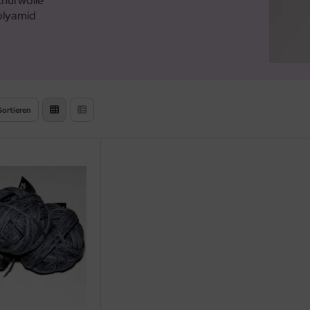
churwolle
olyamid
Sortieren