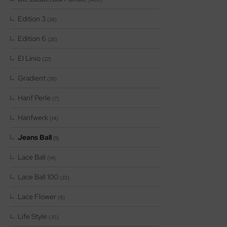
Edition 3
(28)
Edition 6
(26)
El Linio
(22)
Gradient
(28)
Hanf Perle
(7)
Hanfwerk
(14)
Jeans Ball
(1)
Lace Ball
(14)
Lace Ball 100
(23)
Lace Flower
(8)
Life Style
(35)