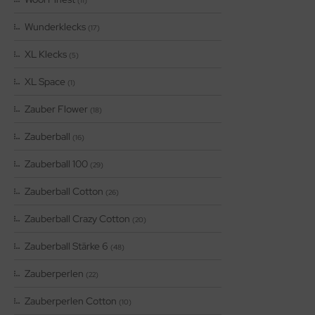
(11)
Wunderklecks
(17)
XL Klecks
(5)
XL Space
(1)
Zauber Flower
(18)
Zauberball
(16)
Zauberball 100
(29)
Zauberball Cotton
(26)
Zauberball Crazy Cotton
(20)
Zauberball Stärke 6
(48)
Zauberperlen
(22)
Zauberperlen Cotton
(10)