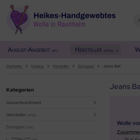
ALLES ANZEIGEN AUS HERSTELLER
ALLES ANZEIGEN AUS WOLLE
ALLES ANZEIGEN AUS WEBRAHMEN
ALLES ANZEIGEN AUS ZUBEHÖR
ALLES ANZEIGEN AUS SONDERPOSTEN
(18919)
(556)
(4762)
(150)
(7)
August-Angebot
Hersteller
W
iafil
tikelname
ttgarn
asperlen geschliffen
trakan
(41)
(4762)
(779)
(50)
(2)
(4553)
(39)
rner
ilaufgarn/-Wolle
nd-Webrahmen
öpfe
ulia - Lang Yarns
(222)
(3)
(2)
(4)
(4)
Startseite
Katalog
Hersteller
Schoppel
Jeans Ball
tia
rbton
hiffchen/Webnadeln/Zubehör
rick- und Häkelnadeln
yle
(331)
(1)
(5196)
(416)
(18)
Jeans Ba
Kategorien
ng Yarns
mplettsets
arterset
ickliesel
(6)
(1)
(1776)
(1)
Gesamtsortiment
al
uflaenge
schwebrahmen
itschriften
(3)
(4122)
(97)
(13)
Hersteller
(4762)
o Lana
delstaerke
bblatt / Gatterkamm
(14)
(5010)
(41)
Wolle vo
Schoppel
(1361)
hoppel
llstränge zum Färben
brahmen Allgäuer (Schulwebrahmen)
Zusammen
(1361)
(33)
(8)
***Neu***
(48)