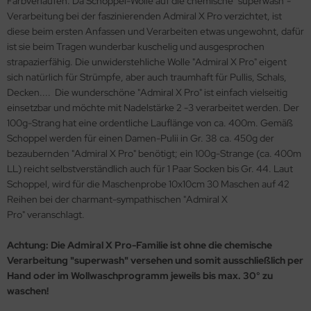
Farbverläufen. Da Schoppel-Wolle auf die chemische "superwash"-
Verarbeitung bei der faszinierenden Admiral X Pro verzichtet, ist
diese beim ersten Anfassen und Verarbeiten etwas ungewohnt, dafür
ist sie beim Tragen wunderbar kuschelig und ausgesprochen
strapazierfähig. Die unwiderstehliche Wolle "Admiral X Pro" eigent
sich natürlich für Strümpfe, aber auch traumhaft für Pullis, Schals,
Decken.... Die wunderschöne "Admiral X Pro" ist einfach vielseitig
einsetzbar und möchte mit Nadelstärke 2 -3 verarbeitet werden. Der
100g-Strang hat eine ordentliche Lauflänge von ca. 400m. Gemäß
Schoppel werden für einen Damen-Pulii in Gr. 38 ca. 450g der
bezaubernden "Admiral X Pro" benötigt; ein 100g-Strange (ca. 400m
LL) reicht selbstverständlich auch für 1 Paar Socken bis Gr. 44. Laut
Schoppel, wird für die Maschenprobe 10x10cm 30 Maschen auf 42
Reihen bei der charmant-sympathischen "Admiral X
Pro" veranschlagt.
Achtung: Die Admiral X Pro-Familie ist ohne die chemische
Verarbeitung "superwash" versehen und somit ausschließlich per
Hand oder im Wollwaschprogramm jeweils bis max. 30° zu
waschen!