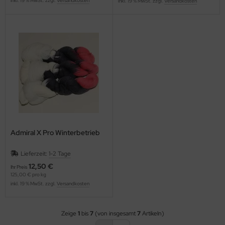
inkl. 19 % MwSt. zzgl.
Versandkosten
inkl. 19 % MwSt. zzgl.
Versandkosten
Admiral X Pro Winterbetrieb
Lieferzeit:
1-2 Tage
12,50 €
Ihr Preis
125,00 € pro kg
inkl. 19 % MwSt. zzgl.
Versandkosten
Zeige
1
bis
7
(von insgesamt
7
Artikeln)