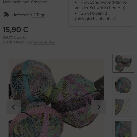
Mehr Artikel von:
Schoppel
75% Schurwolle (Merino
OOLADDICTS
(276)
aus der Schwäbischen Alb)
25% Polyamid
Lieferzeit:
1-2 Tage
(biologisch abbaubar)
15,90 €
159,00 € pro kg
inkl. 19 % MwSt. zzgl.
Versandkosten