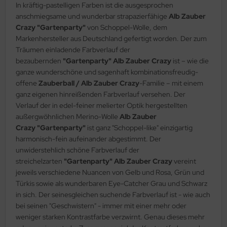
In kräftig-pastelligen Farben ist die ausgesprochen
anschmiegsame und wunderbar strapazierfähige
Alb Zauber
Crazy "Gartenparty"
von Schoppel-Wolle, dem
Markenhersteller aus Deutschland gefertigt worden. Der zum
Träumen einladende Farbverlauf der
bezaubernden
"Gartenparty" Alb Zauber
Crazy
ist – wie die
ganze wunderschöne und sagenhaft kombinationsfreudig-
offene
Zauberball / Alb Zauber Crazy
-Familie – mit einem
ganz eigenen hinreißenden Farbverlauf versehen. Der
Verlauf der in edel-feiner melierter Optik hergestellten
außergwöhnlichen Merino-Wolle
Alb Zauber
Crazy
"Gartenparty"
ist ganz "Schoppel-like" einzigartig
harmonisch-fein aufeinander abgestimmt. Der
unwiderstehlich schöne Farbverlauf der
streichelzarten
"Gartenparty"
Alb Zauber Crazy
vereint
jeweils verschiedene Nuancen von Gelb und Rosa, Grün und
Türkis sowie als wunderbaren Eye-Catcher Grau und Schwarz
in sich. Der seinesgleichen suchende Farbverlauf ist - wie auch
bei seinen "Geschwistern" - immer mit einer mehr oder
weniger starken Kontrastfarbe verzwirnt. Genau dieses mehr