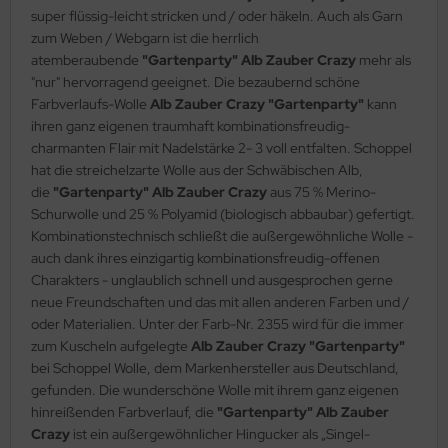
super flüssig-leicht stricken und / oder häkeln. Auch als Garn
zum Weben / Webgarn ist die herrlich
atemberaubende
"Gartenparty"
Alb Zauber Crazy
mehr als
"nur" hervorragend geeignet. Die bezaubernd schöne
Farbverlaufs-Wolle
Alb Zauber Crazy
"Gartenparty"
kann
ihren ganz eigenen traumhaft kombinationsfreudig-
charmanten Flair mit Nadelstärke 2- 3 voll entfalten. Schoppel
hat die streichelzarte Wolle aus der Schwäbischen Alb,
die
"Gartenparty" Alb Zauber
Crazy
aus 75 % Merino-
Schurwolle und 25 % Polyamid (biologisch abbaubar) gefertigt.
Kombinationstechnisch schließt die außergewöhnliche Wolle -
auch dank ihres einzigartig kombinationsfreudig-offenen
Charakters - unglaublich schnell und ausgesprochen gerne
neue Freundschaften und das mit allen anderen Farben und /
oder Materialien. Unter der Farb-Nr. 2355 wird für die immer
zum Kuscheln aufgelegte
Alb Zauber Crazy "Gartenparty"
bei Schoppel Wolle, dem Markenhersteller aus Deutschland,
gefunden. Die wunderschöne Wolle mit ihrem ganz eigenen
hinreißenden Farbverlauf, die
"Gartenparty"
Alb Zauber
Crazy
ist ein außergewöhnlicher Hingucker als „Singel-