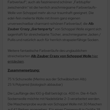
Farbverlauf“; auch als faszinierend schöner „Farbtupfer
zwischendrin“ ist die herrlich anschmiegsame Farbverlaufs-
Wolle von Schoppel mehr als nur traumhaft geeignet. Die
edel-fein melierte Wolle mit ihrem ganz eigenen
unverwechselbar charmant-schönen Farbverlauf, die
Alb
Zauber Crazy „Gartenparty“
von Schoppel Wolle eigent sich
sagenhaft für streichelzarte Tücher, anschmiegsame Jacken /
Pullis und natürlich auch für herrlich strapazierfähige Socken.
Weitere fantastische Farbverläufe des unglaublichen
streichelzarten
Alb Zauber Crazy von Schoppel Wolle
hier
entdecken
.
Zusammensetzung:
75 % Schurwolle (Merino aus der Schwäbischen Alb)
25 % Polyamid (biologisch abbaubar)
Die Lauflänge des 100 g-Ball beträgt ca. 400 m. Die 4-fach
Sockenwolle möchte mit Nadelstärke 2-3 verarbeitet werden.
Die Maschenprobe wurde von Schoppel Wolle mit 30 Maschen
auf 42 Reihen angegeben. Für einen Damenpulli in Größe 38