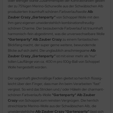
oder weniger starke Zusammenspiel der Kontrastfarben geben
der zu 75%igen Merino-Schurwolle aus der Schwäbischen Alb
produzierten traumhaft schönen Farbverlaufswolle
Alb
Zauber Crazy „Gartenparty“
von Schoppel Wolle mit den
ihm ganz eigenen unwiderstehlich kombinationsfreudig-
schönen Charme. Der bezaubernde Farbverlauf ist traumhaft
harmonisch-fein abgestimmt, was die unverwechselbare Wolle
"Gartenparty" Alb Zauber Crazy
zu einem fantastischen
Blickfang macht, der super gerne weitere, bewundernde
Blicke auf sich zieht. Die unglaublich anschmiegsame
Alb
Zauber Crazy „Gartenparty“
ist mit einer mehr als "nur"
tollen Lauflänge von ca. 400 m pro 100g-Ball von Schoppel
Wolle hergestellt worden.
Der sagenhaft gleichmäßige Faden gleitet so herrlich flüssig-
leicht über den Finger, dass man ihn beim Verarbeiten "fast"
vergisst. So wird das Stricken und / oder Häkeln der charmant-
schönen Farbverlaufs-Wolle
"Gartenparty" Alb Zauber
Crazy
von Schoppel zum reinsten Vergnügen. Die herrlich
streichlzarte Merino-Wolle aus der Schwäbischen Alb, die
unwiderstehliche
Alb Zauber Crazy "Gartenparty"
lässt sich