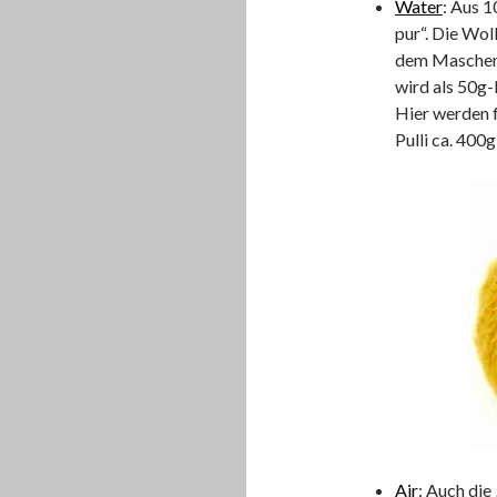
Water
: Aus 
pur“. Die Wol
dem Maschenb
wird als 50g-
Hier werden f
Pulli ca. 400
Air
: Auch die