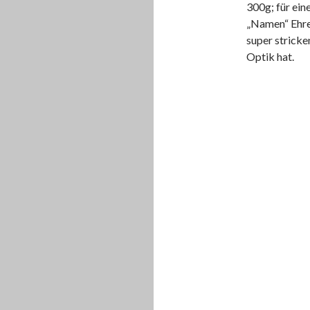
300g; für ein
„Namen“ Ehre 
super stricke
Optik hat.