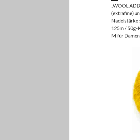
„WOOL ADDIC
(extrafine) u
Nadelstärke 5
125m / 50g-Kn
M für Damen c