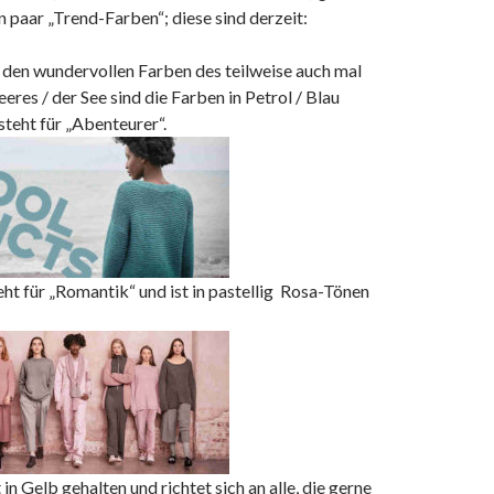
in paar „Trend-Farben“; diese sind derzeit:
n den wundervollen Farben des teilweise auch mal
eres / der See sind die Farben in Petrol / Blau
steht für „Abenteurer“.
teht für „Romantik“ und ist in pastellig Rosa-Tönen
t in Gelb gehalten und richtet sich an alle, die gerne