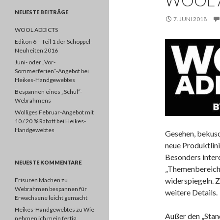
WOOL 
NEUESTE BEITRÄGE
7. JUNI 2018
WOOL ADDICTS
Editon 6 – Teil 1 der Schoppel-
Neuheiten 2016
Juni- oder „Vor-
Sommerferien“-Angebot bei
Heikes-Handgewebtes
Bespannen eines „Schul“-
Webrahmens
Wolliges Februar-Angebot mit
10 / 20 % Rabatt bei Heikes-
Handgewebtes
Gesehen, bekusch
neue Produktli
Besonders inter
NEUESTE KOMMENTARE
„Themenbereichen
widerspiegeln. Z
Frisuren Machen
zu
Webrahmen bespannen für
weitere Details.
Erwachsene leicht gemacht
Heikes-Handgewebtes
zu
Wie
Außer den „Stand
nehmen ich mein fertig