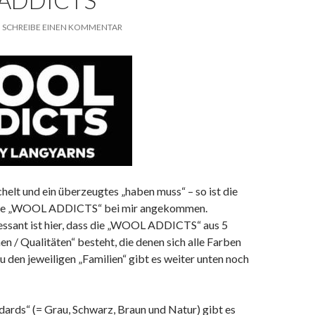
ADDICTS
SCHREIBE EINEN KOMMENTAR
elt und ein überzeugtes „haben muss“ – so ist die
nie „WOOL ADDICTS“ bei mir angekommen.
essant ist hier, dass die „WOOL ADDICTS“ aus 5
 / Qualitäten“ besteht, die denen sich alle Farben
u den jeweiligen „Familien“ gibt es weiter unten noch
ards“ (= Grau, Schwarz, Braun und Natur) gibt es