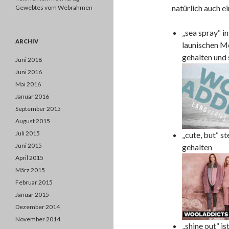
natürlich auch e
Gewebtes vom Webrahmen
„sea spray“ i
ARCHIV
launischen Me
gehalten und 
Juni 2018
Juni 2016
Mai 2016
Januar 2016
September 2015
August 2015
Juli 2015
„cute, but“ s
Juni 2015
gehalten
April 2015
März 2015
Februar 2015
Januar 2015
Dezember 2014
November 2014
„shine out“ is