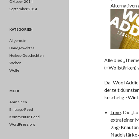
Oktober 2014
Alternativen 
September 2014
KATEGORIEN
Allgemein
Handgewebtes
Heikes-Geschichten
Alle dies „Theme
Weben
(=Wollstärken) v
Wolle
Da „Wool Addicts
derzeit dünnsten
META
kuschelige Wint
Anmelden
Eintrags-Feed
Love
: Die „L
Kommentar-Feed
extrafeiner M
WordPress.org
25g-Knäul ang
Nadelstärke 