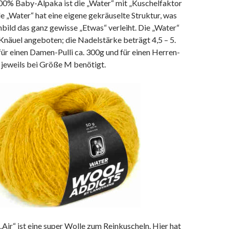
100% Baby-Alpaka ist die „Water“ mit „Kuschelfaktor
le „Water“ hat eine eigene gekräuselte Struktur, was
ild das ganz gewisse „Etwas“ verleiht. Die „Water“
Knäuel angeboten; die Nadelstärke beträgt 4,5 – 5.
ür einen Damen-Pulli ca. 300g und für einen Herren-
g jeweils bei Größe M benötigt.
 „Air“ ist eine super Wolle zum Reinkuscheln. Hier hat