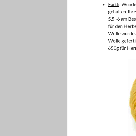
Earth
: Wunder
gehalten. Ihr
5,5 -6 am Bes
für den Herbs
Wolle wurde 
Wolle geferti
650g für Herr