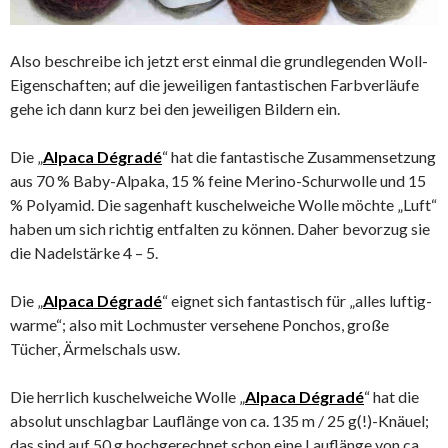
Also beschreibe ich jetzt erst einmal die grundlegenden Woll-
Eigenschaften; auf die jeweiligen fantastischen Farbverläufe
gehe ich dann kurz bei den jeweiligen Bildern ein.
Die „
Alpaca Dégradé
“ hat die fantastische Zusammensetzung
aus 70 % Baby-Alpaka, 15 % feine Merino-Schurwolle und 15
% Polyamid. Die sagenhaft kuschelweiche Wolle möchte „Luft“
haben um sich richtig entfalten zu können. Daher bevorzug sie
die Nadelstärke 4 – 5.
Die „
Alpaca Dégradé
“ eignet sich fantastisch für „alles luftig-
warme“; also mit Lochmuster versehene Ponchos, große
Tücher, Ärmelschals usw.
Die herrlich kuschelweiche Wolle „
Alpaca Dégradé
“ hat die
absolut unschlagbar Lauflänge von ca. 135 m / 25 g(!)-Knäuel;
das sind auf 50 g hochgerechnet schon eine Lauflänge von ca.