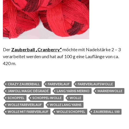
Der
Zauberball „Cranberry“
möchte mit Nadelstärke 2 – 3
verarbeitet werden und hat auf 100 g eine Lauflänge von ca.
420 m.
CRAZY ZAUBERBALL
FARBVERLAUF
FARBVERLAUFSWOLLE
JAWOLL MAGIC DÉGRADÉ
LANG YARNS MERINO
MARKENWOLLE
SCHOPPEL
SCHOPPEL-WOLLE
WOLLE
WOLLE FARBVERLAUF
WOLLE LANG YARNS
WOLLE MIT FARBVERLAUF
WOLLE SCHOPPEL
ZAUBERBALL 100