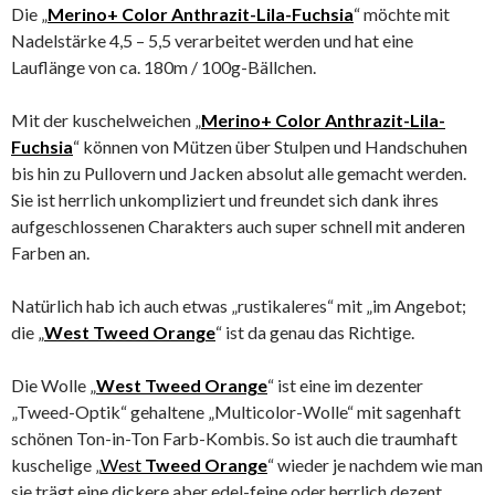
Die „
Merino+ Color Anthrazit-Lila-Fuchsia
“ möchte mit
Nadelstärke 4,5 – 5,5 verarbeitet werden und hat eine
Lauflänge von ca. 180m / 100g-Bällchen.
Mit der kuschelweichen „
Merino+ Color Anthrazit-Lila-
Fuchsia
“ können von Mützen über Stulpen und Handschuhen
bis hin zu Pullovern und Jacken absolut alle gemacht werden.
Sie ist herrlich unkompliziert und freundet sich dank ihres
aufgeschlossenen Charakters auch super schnell mit anderen
Farben an.
Natürlich hab ich auch etwas „rustikaleres“ mit „im Angebot;
die „
West Tweed Orange
“ ist da genau das Richtige.
Die Wolle „
West Tweed Orange
“ ist eine im dezenter
„Tweed-Optik“ gehaltene „Multicolor-Wolle“ mit sagenhaft
schönen Ton-in-Ton Farb-Kombis. So ist auch die traumhaft
kuschelige „
West
Tweed Orange
“ wieder je nachdem wie man
sie trägt eine dickere aber edel-feine oder herrlich dezent