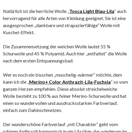
Natürlich ist die herrliche Wolle „
Tosca Light Blau-Lila
“ auch
hervorragend für alle Arten von Kleidung geeignet. Sie ist eine
ausgesprochen „dankbare und strapazierfähige“ Wolle mit
Kuschel-Effekt.
Die Zusammensetzung der weichen Wolle lautet 55 %
Schurwolle und 45 % Polyamid. Auch hier „entfaltet“ die Wolle
nach dem ersten Entspannungsbad.
Wer es noch ein bisschen „muschelig-wärmer“ möchte, dem
kann ich die „
Merino+ Color Anthrazit-Lila-Fuchsia
“ so vom
ganzen Herzen empfehlen. Diese absolut streichelweiche
Wolle besteht zu 100 % aus feiner Merino-Schurwolle und hat
einen so wundervollen und ausdrucksstarken Farbverlauf,
einfach zum Dahinschmelzen.
Der wunderschöne Farbverlauf „mit Charakter“ geht vom
ruhigen Anthrazit harmonisch in ein Lila über, das wiederum im