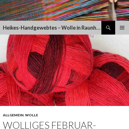
Suchen
Heikes-Handgewebtes – Wolle in Raunheim
SPRINGE
PRIMÄR
ZUM
MENÜ
INHALT
ALLGEMEIN
,
WOLLE
WOLLIGES FEBRUAR-