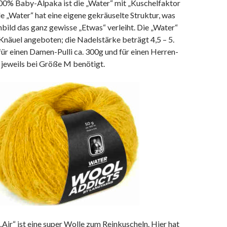
100% Baby-Alpaka ist die „Water“ mit „Kuschelfaktor
le „Water“ hat eine eigene gekräuselte Struktur, was
ild das ganz gewisse „Etwas“ verleiht. Die „Water“
Knäuel angeboten; die Nadelstärke beträgt 4,5 – 5.
ür einen Damen-Pulli ca. 300g und für einen Herren-
g jeweils bei Größe M benötigt.
 „Air“ ist eine super Wolle zum Reinkuscheln. Hier hat