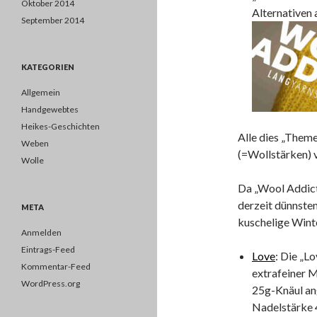
Oktober 2014
Alternativen 
September 2014
KATEGORIEN
Allgemein
Handgewebtes
Heikes-Geschichten
Alle dies „Theme
Weben
(=Wollstärken) v
Wolle
Da „Wool Addicts
derzeit dünnsten
META
kuschelige Wint
Anmelden
Eintrags-Feed
Love
: Die „L
Kommentar-Feed
extrafeiner M
WordPress.org
25g-Knäul ang
Nadelstärke 