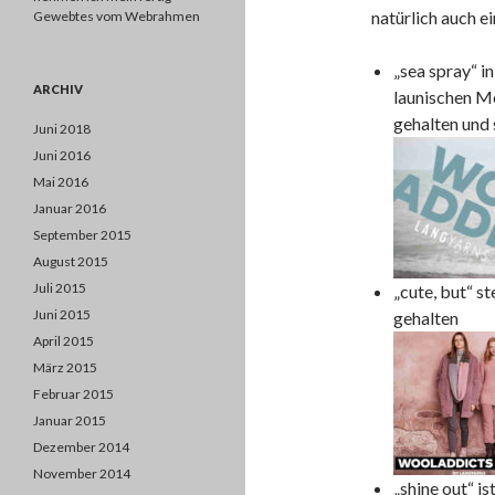
natürlich auch e
Gewebtes vom Webrahmen
„sea spray“ i
ARCHIV
launischen Me
gehalten und 
Juni 2018
Juni 2016
Mai 2016
Januar 2016
September 2015
August 2015
Juli 2015
„cute, but“ s
Juni 2015
gehalten
April 2015
März 2015
Februar 2015
Januar 2015
Dezember 2014
November 2014
„shine out“ is