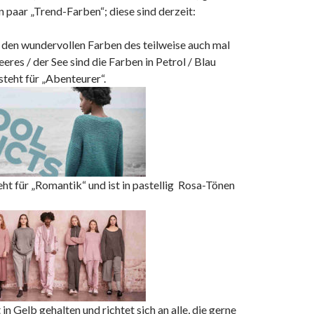
in paar „Trend-Farben“; diese sind derzeit:
n den wundervollen Farben des teilweise auch mal
eres / der See sind die Farben in Petrol / Blau
steht für „Abenteurer“.
teht für „Romantik“ und ist in pastellig Rosa-Tönen
t in Gelb gehalten und richtet sich an alle, die gerne