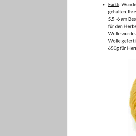
Earth
: Wunder
gehalten. Ihr
5,5 -6 am Bes
für den Herbs
Wolle wurde 
Wolle geferti
650g für Herr