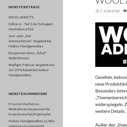
WOOL 
NEUESTE BEITRÄGE
7. JUNI 2018
WOOL ADDICTS
Editon 6 – Teil 1 der Schoppel-
Neuheiten 2016
Juni- oder „Vor-
Sommerferien“-Angebot bei
Heikes-Handgewebtes
Bespannen eines „Schul“-
Webrahmens
Wolliges Februar-Angebot mit
10 / 20 % Rabatt bei Heikes-
Handgewebtes
Gesehen, bekusch
neue Produktli
Besonders inter
NEUESTE KOMMENTARE
„Themenbereichen
widerspiegeln. Z
Frisuren Machen
zu
Webrahmen bespannen für
weitere Details.
Erwachsene leicht gemacht
Heikes-Handgewebtes
zu
Wie
Außer den „Stand
nehmen ich mein fertig