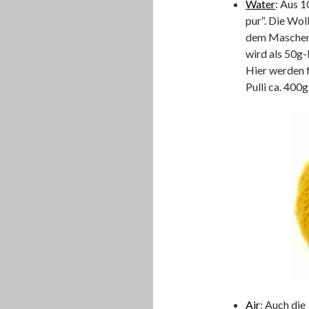
Water
: Aus 
pur“. Die Wol
dem Maschenb
wird als 50g-
Hier werden f
Pulli ca. 400
Air
: Auch die