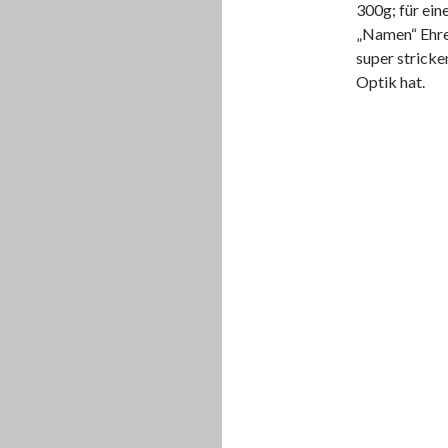
300g; für ein
„Namen“ Ehre 
super stricke
Optik hat.