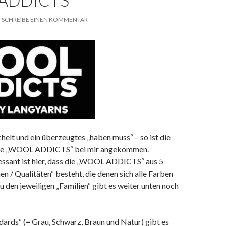
ADDICTS
SCHREIBE EINEN KOMMENTAR
elt und ein überzeugtes „haben muss“ – so ist die
nie „WOOL ADDICTS“ bei mir angekommen.
essant ist hier, dass die „WOOL ADDICTS“ aus 5
 / Qualitäten“ besteht, die denen sich alle Farben
u den jeweiligen „Familien“ gibt es weiter unten noch
ards“ (= Grau, Schwarz, Braun und Natur) gibt es