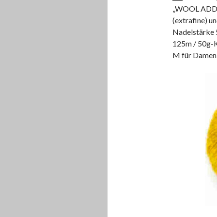
„WOOL ADDIC
(extrafine) u
Nadelstärke 5
125m / 50g-Kn
M für Damen c