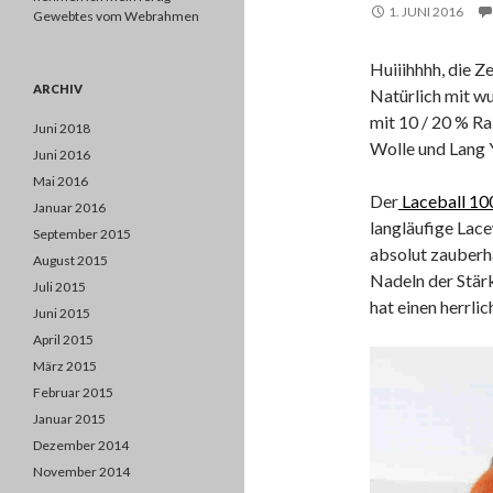
1. JUNI 2016
Gewebtes vom Webrahmen
Huiiihhhh, die Ze
ARCHIV
Natürlich mit 
mit 10 / 20 % R
Juni 2018
Wolle und Lang 
Juni 2016
Mai 2016
Der
Laceball 100
Januar 2016
langläufige Lace
September 2015
absolut zauber
August 2015
Nadeln der Stärk
Juli 2015
hat einen herrli
Juni 2015
April 2015
März 2015
Februar 2015
Januar 2015
Dezember 2014
November 2014