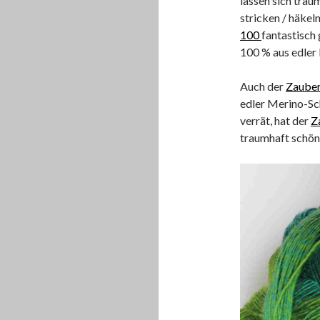
lassen sich trau
stricken / häke
100
fantastisch
100 % aus edler
Auch der
Zauber
edler Merino-Sc
verrät, hat der
Z
traumhaft schön