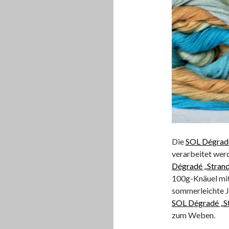
Die
SOL Dégradé
verarbeitet wer
Dégradé „Stran
100g-Knäuel mit
sommerleichte Ja
SOL Dégradé „S
zum Weben.