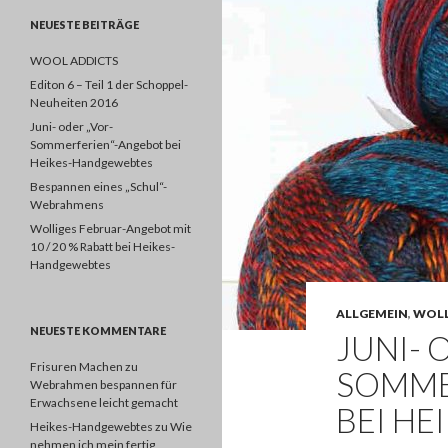
NEUESTE BEITRÄGE
WOOL ADDICTS
Editon 6 – Teil 1 der Schoppel-
Neuheiten 2016
Juni- oder „Vor-
Sommerferien“-Angebot bei
Heikes-Handgewebtes
Bespannen eines „Schul“-
Webrahmens
Wolliges Februar-Angebot mit
10 / 20 % Rabatt bei Heikes-
Handgewebtes
ALLGEMEIN
,
WOL
NEUESTE KOMMENTARE
JUNI- 
Frisuren Machen
zu
SOMME
Webrahmen bespannen für
Erwachsene leicht gemacht
BEI H
Heikes-Handgewebtes
zu
Wie
nehmen ich mein fertig