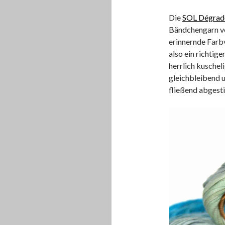
Die
SOL Dégrad
Bändchengarn vo
erinnernde Farbv
also ein richtig
herrlich kuschel
gleichbleibend u
fließend abgest