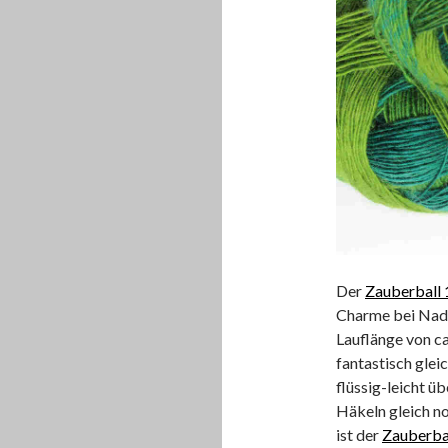
Der
Zauberball 
Charme bei Nadel
Lauflänge von ca
fantastisch glei
flüssig-leicht ü
Häkeln gleich n
ist der
Zauberbal