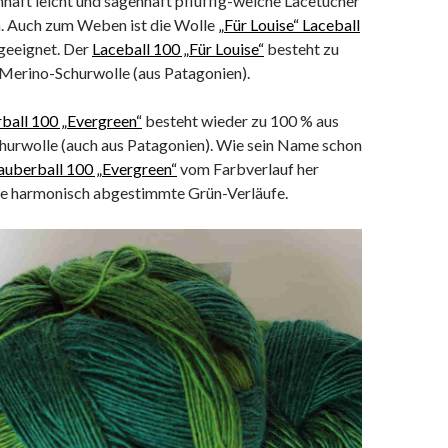
mhaft leicht und sagenhaft pfluffig-weiche Lacetücher
ln. Auch zum Weben ist die Wolle
„Für Louise“ Laceball
 geeignet. Der
Laceball 100 „Für Louise“
besteht zu
 Merino-Schurwolle (aus Patagonien).
ball 100 „Evergreen“
besteht wieder zu 100 % aus
hurwolle (auch aus Patagonien). Wie sein Name schon
auberball 100 „Evergreen“
vom Farbverlauf her
e harmonisch abgestimmte Grün-Verläufe.