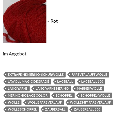
– Rot
im Angebot.
EXTRAFEINE MERINO-SCHURWOLLE
FARBVERLAUFSWOLLE
JAWOLL MAGIC DÉGRADÉ
LACEBALL
LACEBALL 100
LANG YARNS
LANG YARNS MERINO
MARKENWOLLE
MERINO 400 LACE COLOR
SCHOPPEL
SCHOPPEL-WOLLE
WOLLE
WOLLE FARBVERLAUF
WOLLE MIT FARBVERLAUF
WOLLE SCHOPPEL
ZAUBERBALL
ZAUBERBALL 100