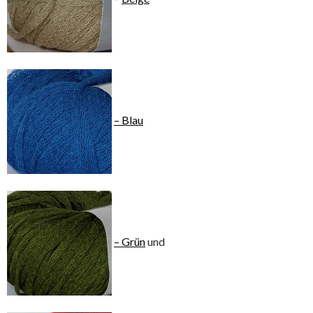
– Blau
– Grün
und