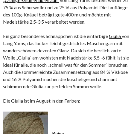
„Orange-Grün-Blau-Braun“
von Lang Yarns besteht wieder zu
75 % aus Schurwolle und zu 25 % aus Polyamid. Die Lauflänge
des 100g-Knäuel beträgt gute 400 m und möchte mit
Nadelstärke 2,5-3,5 verarbeitet werden.
Ein ganz besonderes Schnäppchen ist die einfarbige
Giulia
von
Lang Yarns; das locker-leicht gestricktes Maschengarn mit
wunderschönem dezenten Glanz. Da sich die herrlich zarte
Wolle „Giulia“ am wohlsten mit Nadelstärke 5,5 -6 fühlt, ist sie
ideal für alle, die noch „schnell was für den Sommer“ brauchen.
Auch die sommerleichte Zusammensetzung aus 84 % Viskose
und 16 % Polyamid machen die kuschelige und charmant
schimmernde Giulia zur perfekten Sommerwolle.
Die Giulia ist im August in den Farben:
–
Beige