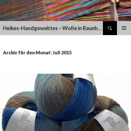
Suchen
Heikes-Handgewebtes – Wolle in Raunheim
SPRINGE
PRIMÄR
ZUM
MENÜ
INHALT
Archiv für den Monat: Juli 2015