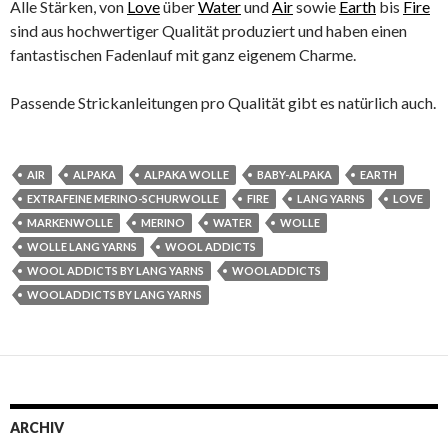
Alle Stärken, von
Love
über
Water
und
Air
sowie
Earth
bis
Fire
sind aus hochwertiger Qualität produziert und haben einen
fantastischen Fadenlauf mit ganz eigenem Charme.
Passende Strickanleitungen pro Qualität gibt es natürlich auch.
AIR
ALPAKA
ALPAKA WOLLE
BABY-ALPAKA
EARTH
EXTRAFEINE MERINO-SCHURWOLLE
FIRE
LANG YARNS
LOVE
MARKENWOLLE
MERINO
WATER
WOLLE
WOLLE LANG YARNS
WOOL ADDICTS
WOOL ADDICTS BY LANG YARNS
WOOLADDICTS
WOOLADDICTS BY LANG YARNS
ARCHIV