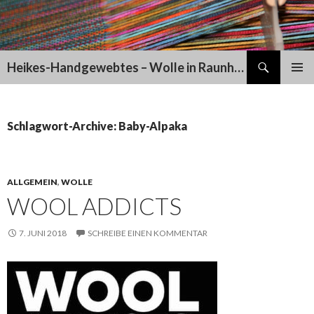
Suchen
Heikes-Handgewebtes – Wolle in Raunheim
SPRINGE
PRIMÄR
ZUM
MENÜ
INHALT
Schlagwort-Archive: Baby-Alpaka
ALLGEMEIN
,
WOLLE
WOOL ADDICTS
7. JUNI 2018
SCHREIBE EINEN KOMMENTAR