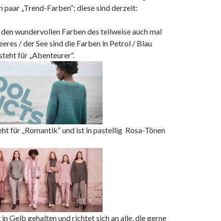
in paar „Trend-Farben“; diese sind derzeit:
n den wundervollen Farben des teilweise auch mal
eres / der See sind die Farben in Petrol / Blau
steht für „Abenteurer“.
teht für „Romantik“ und ist in pastellig Rosa-Tönen
t in Gelb gehalten und richtet sich an alle, die gerne