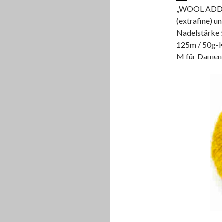
„WOOL ADDIC
(extrafine) u
Nadelstärke 5
125m / 50g-Kn
M für Damen c