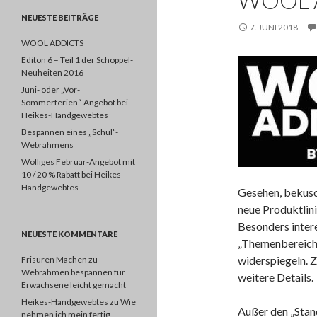
WOOL 
NEUESTE BEITRÄGE
7. JUNI 2018
WOOL ADDICTS
Editon 6 – Teil 1 der Schoppel-
Neuheiten 2016
Juni- oder „Vor-
Sommerferien“-Angebot bei
Heikes-Handgewebtes
Bespannen eines „Schul“-
Webrahmens
Wolliges Februar-Angebot mit
10 / 20 % Rabatt bei Heikes-
Handgewebtes
Gesehen, bekusch
neue Produktli
Besonders inter
NEUESTE KOMMENTARE
„Themenbereichen
widerspiegeln. Z
Frisuren Machen
zu
Webrahmen bespannen für
weitere Details.
Erwachsene leicht gemacht
Heikes-Handgewebtes
zu
Wie
Außer den „Stand
nehmen ich mein fertig