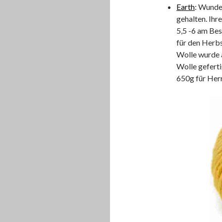
Earth
: Wunder
gehalten. Ihr
5,5 -6 am Bes
für den Herbs
Wolle wurde 
Wolle geferti
650g für Herr