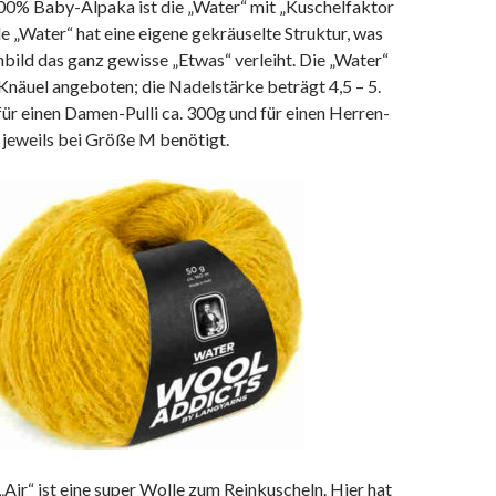
100% Baby-Alpaka ist die „Water“ mit „Kuschelfaktor
le „Water“ hat eine eigene gekräuselte Struktur, was
ild das ganz gewisse „Etwas“ verleiht. Die „Water“
Knäuel angeboten; die Nadelstärke beträgt 4,5 – 5.
ür einen Damen-Pulli ca. 300g und für einen Herren-
g jeweils bei Größe M benötigt.
 „Air“ ist eine super Wolle zum Reinkuscheln. Hier hat