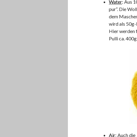
Water
: Aus 
pur“. Die Wol
dem Maschenb
wird als 50g-
Hier werden f
Pulli ca. 400
Air
: Auch die