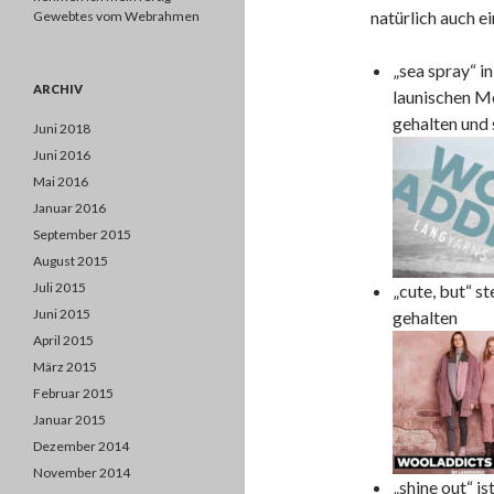
natürlich auch e
Gewebtes vom Webrahmen
„sea spray“ i
ARCHIV
launischen Me
gehalten und 
Juni 2018
Juni 2016
Mai 2016
Januar 2016
September 2015
August 2015
Juli 2015
„cute, but“ s
Juni 2015
gehalten
April 2015
März 2015
Februar 2015
Januar 2015
Dezember 2014
November 2014
„shine out“ is