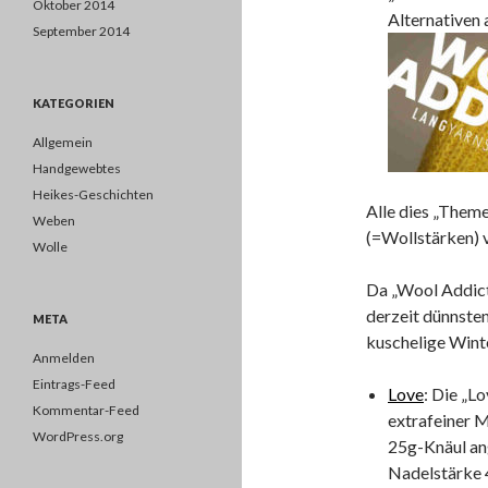
Oktober 2014
Alternativen 
September 2014
KATEGORIEN
Allgemein
Handgewebtes
Heikes-Geschichten
Alle dies „Theme
Weben
(=Wollstärken) v
Wolle
Da „Wool Addicts
derzeit dünnsten
META
kuschelige Wint
Anmelden
Eintrags-Feed
Love
: Die „L
Kommentar-Feed
extrafeiner M
WordPress.org
25g-Knäul ang
Nadelstärke 