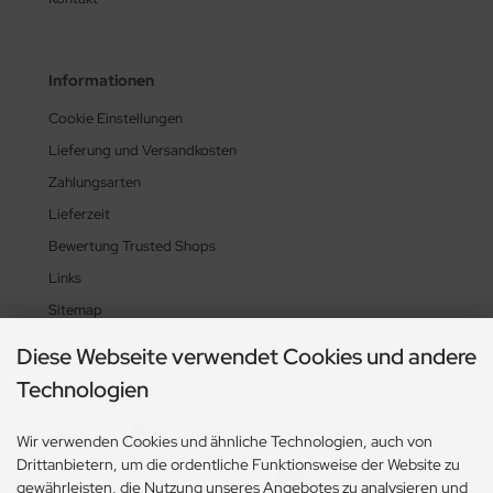
Informationen
Cookie Einstellungen
Lieferung und Versandkosten
Zahlungsarten
Lieferzeit
Bewertung Trusted Shops
Links
Sitemap
Diese Webseite verwendet Cookies und andere
Technologien
Zahlungsmethoden
Wir verwenden Cookies und ähnliche Technologien, auch von
Drittanbietern, um die ordentliche Funktionsweise der Website zu
gewährleisten, die Nutzung unseres Angebotes zu analysieren und