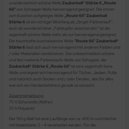
unwiderstehlich schöne Wolle
Zauberball® Stärke 6 „Route
66“
von Schoppel-Wolle hervorragend geeignet. Die immer
zum Kuschen aufgelegte Wolle
„Route 66“ Zauberball
Stärke 6
ist ein richtiger Blickfang als „Singel-Farbverlauf“;
auch als wunderschöner „Farbtupfer zwischendrin“ ist die
sagenhaft schöne Wolle mehr als nur hervorragend geeignet.
Die traumhafte kuschelweiche Wolle
“Route 66“ Zauberball®
Stärke 6
lässt sich auch hervorragend mit anderen Farben und
/ oder Materialien kombinieren. Die unbeschreiblich schöne
und fein melierte Farbverlaufs-Wolle von Schoppel, der
Zauberball® Stärke 6 „Route 66“
ist eine sagenhaft feine
Wolle und eignet sich hervorragend für Tücher, Jacken, Pullis
und natürlich auch Socken und / oder Decken, also für alles
was sich ein Handarbeitsherz gerade so wünscht.
Zusammensetzung:
75 % Schurwolle (filzfrei)
25 % Polyamid
Der 150 g-Ball hat eine Lauflänge von ca. 400 m und möchte
mit Nadelstärke 3 – 4 verarbeitet werden. Für die