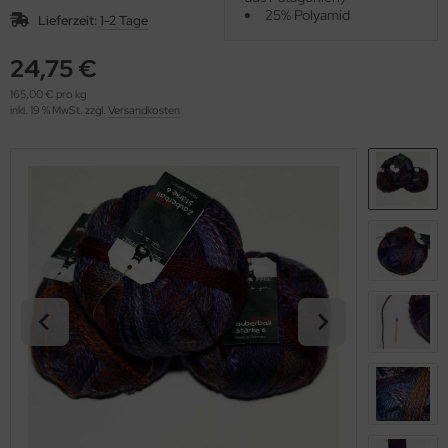
OOLADDICTS
25% Polyamid
(276)
Lieferzeit:
1-2 Tage
24,75 €
165,00 € pro kg
inkl. 19 % MwSt. zzgl.
Versandkosten