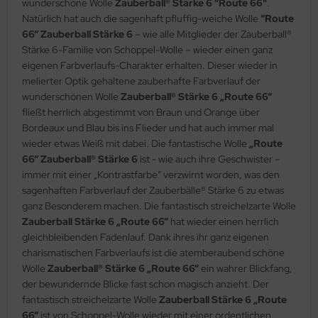
wunderschöne Wolle
Zauberball® Stärke 6 "Route 66"
.
Natürlich hat auch die sagenhaft pfluffig-weiche Wolle
“Route
66“ Zauberball Stärke 6
– wie alle Mitglieder der Zauberball®
Stärke 6-Familie von Schoppel-Wolle – wieder einen ganz
eigenen Farbverlaufs-Charakter erhalten. Dieser wieder in
melierter Optik gehaltene zauberhafte Farbverlauf der
wunderschönen Wolle
Zauberball® Stärke 6 „Route 66“
fließt herrlich abgestimmt von Braun und Orange über
Bordeaux und Blau bis ins Flieder und hat auch immer mal
wieder etwas Weiß mit dabei. Die fantastische Wolle
„Route
66“ Zauberball® Stärke 6
ist - wie auch ihre Geschwister –
immer mit einer „Kontrastfarbe“ verzwirnt worden, was den
sagenhaften Farbverlauf der Zauberbälle® Stärke 6 zu etwas
ganz Besonderem machen. Die fantastisch streichelzarte Wolle
Zauberball Stärke 6 „Route 66“
hat wieder einen herrlich
gleichbleibenden Fadenlauf. Dank ihres ihr ganz eigenen
charismatischen Farbverlaufs ist die atemberaubend schöne
Wolle
Zauberball® Stärke 6 „Route 66“
ein wahrer Blickfang,
der bewundernde Blicke fast schon magisch anzieht. Der
fantastisch streichelzarte Wolle
Zauberball Stärke 6 „Route
66“
ist von Schoppel-Wolle wieder mit einer ordentlichen