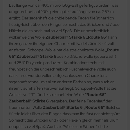
Lauflänge von ca. 400 m pro 150g-Ball gefertigt worden, was
umgerechnet auf 100 g eine gute Lauflänge von ca. 267 m
ergibt. Der sagenhaft gleichbleibende Faden fließt herrlich
flüssig-leicht über den Finger so macht das Stricken und / oder
Häkeln gleich noch mal so viel Spaß. Die unbeschreiblich
wolkenweiche Wolle
Zauberball® Stärke 6 „Route 66“
kann
ihren ganzen ihr eigenen Charme mit Nadelstärke 3 - 4 voll
entfalten. Schoppel-Wolle hat die streichelzarte Wolle
„Route
66“ Zauberball® Stärke 6
aus 75 % Schurwolle (superwash)
und 25 % Polyamid produziert. Kombinationstechnisch
freundet sich die unbeschreiblich kuschelweiche Wolle auch
dank ihres wundervollen aufgeschlossenen Charakters
sagenhaft schnell mit allen anderen Farben an, was auch an
ihrem traumhaften Farbverlauf liegt. Schoppel-Wolle hat die
Artikel-Nr. 2311 für die streichelfeine Wolle
“Route 66“
Zauberball® Stärke 6
vergeben. Der feine Fadenlauf der
traumhaften Wolle
Zauberball® Stärke 6 „Route 66“
fließt so
flüssig leicht über den Finger, dass man ihn fast gar nicht spürt.
So macht das Stricken und / oder Häkeln gleich mehr als „nur“
doppelt so viel Spaß. Auch als "Wolle zum Weben" ist die