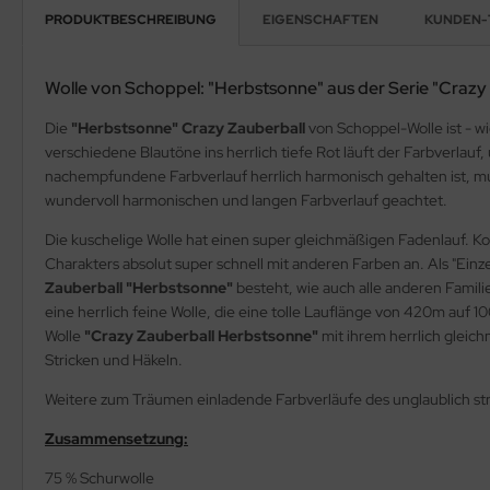
PRODUKTBESCHREIBUNG
EIGENSCHAFTEN
KUNDEN-
Wolle von Schoppel: "Herbstsonne" aus der Serie "Crazy
Die
"Herbstsonne" Crazy Zauberball
von Schoppel-Wolle ist - 
verschiedene Blautöne ins herrlich tiefe Rot läuft der Farbverla
nachempfundene Farbverlauf herrlich harmonisch gehalten ist, m
wundervoll harmonischen und langen Farbverlauf geachtet.
Die kuschelige Wolle hat einen super gleichmäßigen Fadenlauf. K
Charakters absolut super schnell mit anderen Farben an. Als "Einz
Zauberball "Herbstsonne"
besteht, wie auch alle anderen Famili
eine herrlich feine Wolle, die eine tolle Lauflänge von 420m auf 
Wolle
"Crazy Zauberball Herbstsonne"
mit ihrem herrlich gleich
Stricken und Häkeln.
Weitere zum Träumen einladende Farbverläufe des unglaublich st
Zusammensetzung:
75 % Schurwolle