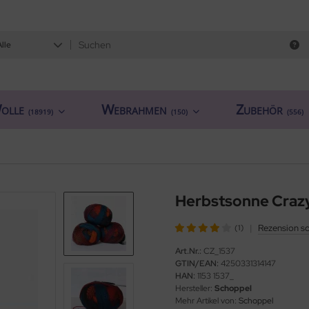
Alle
olle
Webrahmen
Zubehör
(18919)
(150)
(556)
Herbstsonne Crazy
|
Rezension s
(1)
Art.Nr.:
CZ_1537
GTIN/EAN:
4250331314147
HAN:
1153 1537_
Hersteller:
Schoppel
Mehr Artikel von:
Schoppel