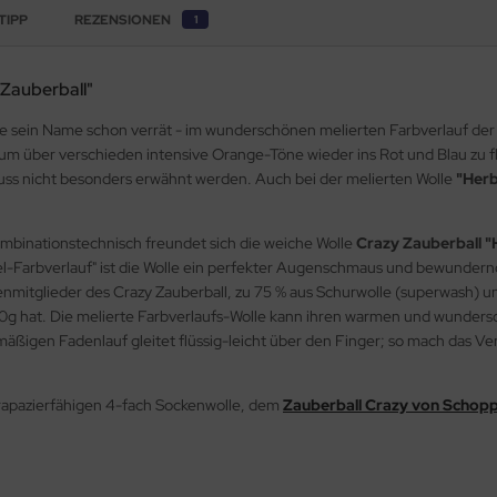
TIPP
REZENSIONEN
1
 Zauberball"
wie sein Name schon verrät - im wunderschönen melierten Farbverlauf d
uf, um über verschieden intensive Orange-Töne wieder ins Rot und Blau z
uss nicht besonders erwähnt werden. Auch bei der melierten Wolle
"Herb
ombinationstechnisch freundet sich die weiche Wolle
Crazy Zauberball 
el-Farbverlauf" ist die Wolle ein perfekter Augenschmaus und bewundernde
enmitglieder des Crazy Zauberball, zu 75 % aus Schurwolle (superwash) u
100g hat. Die melierte Farbverlaufs-Wolle kann ihren warmen und wundersc
mäßigen Fadenlauf gleitet flüssig-leicht über den Finger; so mach das Vera
rapazierfähigen 4-fach Sockenwolle, dem
Zauberball Crazy von Schopp