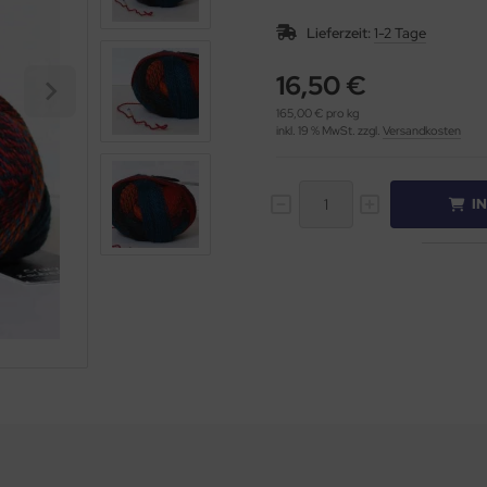
Lieferzeit:
1-2 Tage
16,50 €
165,00 € pro kg
inkl. 19 % MwSt. zzgl.
Versandkosten
I