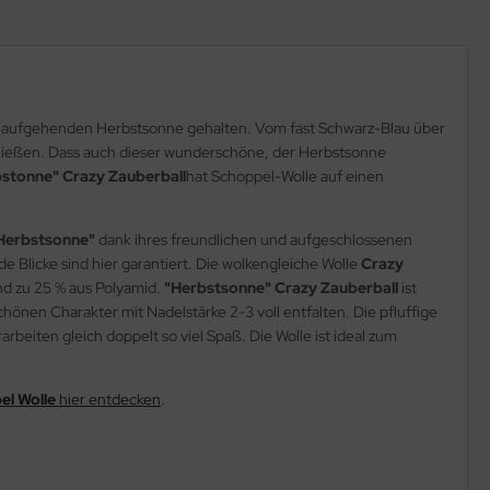
er aufgehenden Herbstsonne gehalten. Vom fast Schwarz-Blau über
u fließen. Dass auch dieser wunderschöne, der Herbstsonne
stonne" Crazy Zauberball
hat Schoppel-Wolle auf einen
"Herbstsonne"
dank ihres freundlichen und aufgeschlossenen
 Blicke sind hier garantiert. Die wolkengleiche Wolle
Crazy
nd zu 25 % aus Polyamid.
"Herbstsonne" Crazy Zauberball
ist
hönen Charakter mit Nadelstärke 2-3 voll entfalten. Die pfluffige
rbeiten gleich doppelt so viel Spaß. Die Wolle ist ideal zum
el Wolle
hier entdecken
.