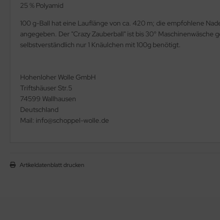
25 % Polyamid
100 g-Ball hat eine Lauflänge von ca. 420 m; die empfohlene Na
angegeben. Der "Crazy Zauberball" ist bis 30° Maschinenwäsche 
selbstverständlich nur 1 Knäulchen mit 100g benötigt.
Hohenloher Wolle GmbH
Triftshäuser Str.5
74599 Wallhausen
Deutschland
Mail: info@schoppel-wolle.de
Artikeldatenblatt drucken