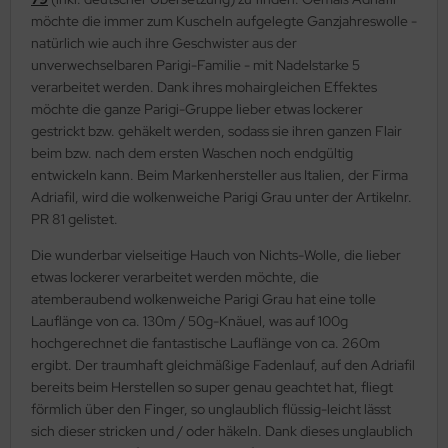
möchte die immer zum Kuscheln aufgelegte Ganzjahreswolle -
natürlich wie auch ihre Geschwister aus der
unverwechselbaren Parigi-Familie - mit Nadelstarke 5
verarbeitet werden. Dank ihres mohairgleichen Effektes
möchte die ganze Parigi-Gruppe lieber etwas lockerer
gestrickt bzw. gehäkelt werden, sodass sie ihren ganzen Flair
beim bzw. nach dem ersten Waschen noch endgültig
entwickeln kann. Beim Markenhersteller aus Italien, der Firma
Adriafil, wird die wolkenweiche Parigi Grau unter der Artikelnr.
PR 81 gelistet.
Die wunderbar vielseitige Hauch von Nichts-Wolle, die lieber
etwas lockerer verarbeitet werden möchte, die
atemberaubend wolkenweiche Parigi Grau hat eine tolle
Lauflänge von ca. 130m / 50g-Knäuel, was auf 100g
hochgerechnet die fantastische Lauflänge von ca. 260m
ergibt. Der traumhaft gleichmäßige Fadenlauf, auf den Adriafil
bereits beim Herstellen so super genau geachtet hat, fliegt
förmlich über den Finger, so unglaublich flüssig-leicht lässt
sich dieser stricken und / oder häkeln. Dank dieses unglaublich