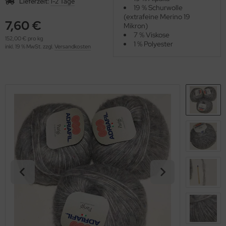
Lieferzeit:
1-2 Tage
OOLADDICTS
19 % Schurwolle
(276)
(extrafeine Merino 19
7,60 €
Mikron)
7 % Viskose
152,00 € pro kg
1 % Polyester
inkl. 19 % MwSt. zzgl.
Versandkosten