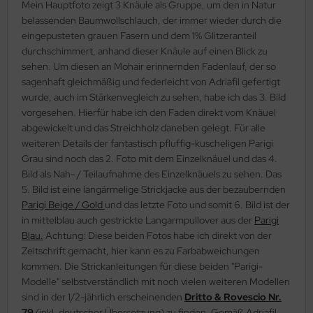
Mein Hauptfoto zeigt 3 Knäule als Gruppe, um den in Natur
belassenden Baumwollschlauch, der immer wieder durch die
eingepusteten grauen Fasern und dem 1% Glitzeranteil
durchschimmert, anhand dieser Knäule auf einen Blick zu
sehen. Um diesen an Mohair erinnernden Fadenlauf, der so
sagenhaft gleichmäßig und federleicht von Adriafil gefertigt
wurde, auch im Stärkenvegleich zu sehen, habe ich das 3. Bild
vorgesehen. Hierfür habe ich den Faden direkt vom Knäuel
abgewickelt und das Streichholz daneben gelegt. Für alle
weiteren Details der fantastisch pfluffig-kuscheligen Parigi
Grau sind noch das 2. Foto mit dem Einzelknäuel und das 4.
Bild als Nah- / Teilaufnahme des Einzelknäuels zu sehen. Das
5. Bild ist eine langärmelige Strickjacke aus der bezaubernden
Parigi Beige / Gold
und das letzte Foto und somit 6. Bild ist der
in mittelblau auch gestrickte Langarmpullover aus der
Parigi
Blau.
Achtung: Diese beiden Fotos habe ich direkt von der
Zeitschrift gemacht, hier kann es zu Farbabweichungen
kommen. Die Strickanleitungen für diese beiden "Parigi-
Modelle" selbstverständlich mit noch vielen weiteren Modellen
sind in der 1/2-jährlich erscheinenden
Dritto & Rovescio Nr.
79
(inkl. deutscher Übersetzung) zu finden. Gemäß Adriafil