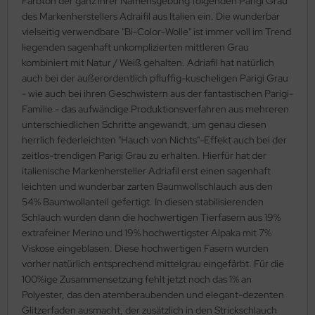
Farbton der ganz ihrer Namensgebung folgenden Parigi Grau
des Markenherstellers Adraifil aus Italien ein. Die wunderbar
vielseitig verwendbare "Bi-Color-Wolle" ist immer voll im Trend
liegenden sagenhaft unkomplizierten mittleren Grau
kombiniert mit Natur / Weiß gehalten. Adriafil hat natürlich
auch bei der außerordentlich pfluffig-kuscheligen Parigi Grau
- wie auch bei ihren Geschwistern aus der fantastischen Parigi-
Familie - das aufwändige Produktionsverfahren aus mehreren
unterschiedlichen Schritte angewandt, um genau diesen
herrlich federleichten "Hauch von Nichts"-Effekt auch bei der
zeitlos-trendigen Parigi Grau zu erhalten. Hierfür hat der
italienische Markenhersteller Adriafil erst einen sagenhaft
leichten und wunderbar zarten Baumwollschlauch aus den
54% Baumwollanteil gefertigt. In diesen stabilisierenden
Schlauch wurden dann die hochwertigen Tierfasern aus 19%
extrafeiner Merino und 19% hochwertigster Alpaka mit 7%
Viskose eingeblasen. Diese hochwertigen Fasern wurden
vorher natürlich entsprechend mittelgrau eingefärbt. Für die
100%ige Zusammensetzung fehlt jetzt noch das 1% an
Polyester, das den atemberaubenden und elegant-dezenten
Glitzerfaden ausmacht, der zusätzlich in den Strickschlauch