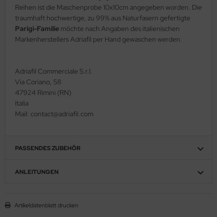
Reihen ist die Maschenprobe 10x10cm angegeben worden. Die
traumhaft hochwertige, zu 99% aus Naturfasern gefertigte
Parigi-Familie
möchte nach Angaben des italienischen
Markenherstellers Adriafil per Hand gewaschen werden.
Adriafil Commerciale S.r.l.
Via Coriano, 58
47924 Rimini (RN)
Italia
Mail: contact@adriafil.com
PASSENDES ZUBEHÖR
ANLEITUNGEN
Artikeldatenblatt drucken