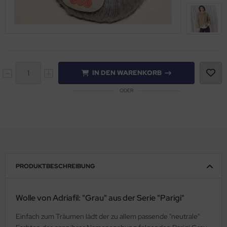
IN DEN WARENKORB
ODER
PRODUKTBESCHREIBUNG
Wolle von Adriafil: "Grau" aus der Serie "Parigi"
Einfach zum Träumen lädt der zu allem passende "neutrale"