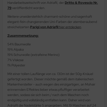
Handarbeitszeitschrift von Adriafil, der
Dritto & Rovescio Nr.
79
veröffentlicht worden.
Weitere unwiderstehlich charmant-schöne und sagenhaft
elegant-fein changierenden Uni-Farben der atemberaubend
streichelzarten
Parigi von Adriafil
hier entdecken
.
Zusammensetzung:
54% Baumwolle
19% Alpaka
19% Schurwolle (extrafeine Merino)
7% Viskose
1% Polyester
Mit einer tollen Lauflänge von ca. 130m ist der 50g-Knäuel
gefertigt worden. Dieser möchte gemäß dem italienischen
Markenhersteller - auch wegen des einzigartigen, an Mohair
erinnernden Effektes lieber etwas pfluffiger verarbeitet
werden, sodass sie sich beim / nach dem Waschen noch
endgültig und vollständig entfalten kann. Daher wird von
Adriafil die Nadelstärke 5 angegeben. Mit 19 Maschen auf 24