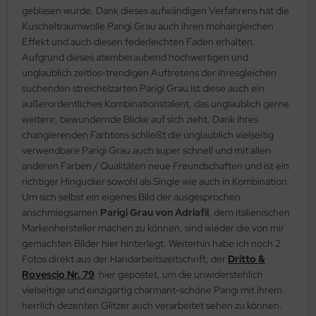
geblasen wurde. Dank dieses aufwändigen Verfahrens hat die
Kuscheltraumwolle Parigi Grau auch ihren mohairgleichen
Effekt und auch diesen federleichten Faden erhalten.
Aufgrund dieses atemberaubend hochwertigen und
unglaublich zeitlos-trendigen Auftretens der ihresgleichen
suchenden streichelzarten Parigi Grau ist diese auch ein
außerordentliches Kombinationstalent, das unglaublich gerne
weitere, bewundernde Blicke auf sich zieht. Dank ihres
changierenden Farbtons schließt die unglaublich vielseitig
verwendbare Parigi Grau auch super schnell und mit allen
anderen Farben / Qualitäten neue Freundschaften und ist ein
richtiger Hingucker sowohl als Single wie auch in Kombination.
Um sich selbst ein eigenes Bild der ausgesprochen
anschmiegsamen
Parigi Grau von Adriafil
, dem italienischen
Markenhersteller machen zu können, sind wieder die von mir
gemachten Bilder hier hinterlegt. Weiterhin habe ich noch 2
Fotos direkt aus der Handarbeitszeitschrift, der
Dritto &
Rovescio Nr. 79
hier gepostet, um die unwiderstehlich
vielseitige und einzigartig charmant-schöne Parigi mit ihrem
herrlich dezenten Glitzer auch verarbeitet sehen zu können.