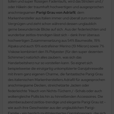
tollen und super flüssigen Fadenlaufs, wird das Stricken und /
oder Häkeln der traumhaft hochwertigen und ausgesprochen
anschmiegsamen
Parigi Grau von Adriafil
, dem
Markenhersteller aus Italien immer und überall zum reinsten
Vergnügen und zieht schon während dessen unglaublich
gerne bewundernde Blicke auf sich. Aus der federleichten und
wunderbar zeitlos-trendigen lässt sich - dank ihrer überaus
hochwertigen Zusammensetzung aus 54% Baumwolle, 19%
Alpaka und auch 19% extrafeiner Merino (19 Mikron) sowie 7%
Viskose kombiniert den 1% Polyester (für den super dezenten
Schimmer) natürlich alles zaubern, was sich das
Handarbeitsherz nur so vorstellen kann. So eignet sich
beispielsweise die einzigartig unkomplizierte Ganzjahreswolle
mit ihrem ganz eigenen Charme, die fantastische Parigi Grau
des italienischen Markenherstellers Adriafil für ausgesprochen
anschmiegsame Decken, streichelzarte Jacken oder
federleichte "Hauch von Nichts-Tüchern / -Schals oder auch
wolkengleiche Pullis bis hin zu hinreißenden Accessoires. Die
atemberaubend zeitlos-trendige und elegante Parigi Grau ist -
wie auch ihre Geschwister aus der unglaublichen Parigi-
Familie - ein herrlich multitalentiertes Ganzjahresgarn, das sich