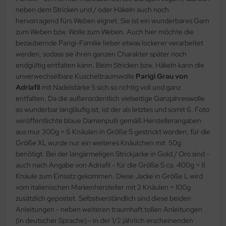
neben dem Stricken und / oder Häkeln auch noch
hervorragend fürs Weben eignet. Sie ist ein wunderbares Garn
zum Weben bzw. Wolle zum Weben. Auch hier möchte die
bezaubernde Parigi-Familie lieber etwas lockerer verarbeitet
werden, sodass sie ihren ganzen Charakter später noch
endgültig entfalten kann. Beim Stricken bzw. Häkeln kann die
unverwechselbare Kuscheltraumwolle
Parigi Grau von
Adriafil
mit Nadelstärke 5 sich so richtig voll und ganz
entfalten. Da die außerordentlich vielseitige Ganzjahreswolle
so wunderbar langläufig ist, ist der als letztes und somit 6. Foto
veröffentlichte blaue Damenpulli gemäß Herstellerangaben
aus mur 300g = 6 Knäulen in Größe S gestrickt worden; für die
Größe XL wurde nur ein weiteres Knäulchen mit 50g
benötigt. Bei der langärmeligen Strickjacke in Gold / Oro sind -
auch nach Angabe von Adriafil - für die Größe S ca. 400g = 8
Knäule zum Einsatz gekommen. Diese Jacke in Größe L wird
vom italienischen Markenhersteller mit 2 Knäulen = 100g
zusätzlich gepostet. Selbstverständlich sind diese beiden
Anleitungen - neben weiteren traumhaft tollen Anleitungen
(in deutscher Sprache) - in der 1/2 jährlich erscheinenden