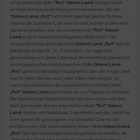
schön glitzernde Wolle
“Rot“ Odeon Lamé
ist super weich
und lässt sich traumhaft flüssig-leicht verarbeiten. Bei der
“Odeon Lame „Rot“
hat Adriafil zwei fast gleiche Rottöne
miteinander kombiniert; der eine ist matt und der andere stark
glänzend gehalten, was die wunderschöne
“Rot“ Odeon
Lamé
zu einer faszinierend eleganten Wolle macht. Die
einzigartig schöne glitzerige Wolle
Odeon Lamé „Rot“
hat von
Adriafil die Artikel-Nr. OL_62 erhalten. Der sagenhaft
gleichmäßige und glatte Fadenlauf der hinreißend glänzenden
und ausgesprochen streichelweichen Wolle
Odeon Lamé
„Rot“
gleitet so fantastisch flüssig-leicht über den Finger, dass
man ihn beim Stricken und / oder Häkeln fast vergisst. So
macht das Verarbeiten der unwiderstehlich schönen Wolle
„Rot“ Odeon Lamé
gleich mehr als „nur“ doppelt so viel Spaß.
Die faszinierende Farbkombination aus dem matten mit dem
stark glänzenden Rot der traumhaften Wolle
“Rot“ Odeon
Lamé
möchte mit Nadelstärke 3 verarbeitet werden, damit sie
ihren ganzen ihr ganz eigenen wundervollen Charme voll
entfalten kann. Die charismatische Glitzer-Wolle
Odeon Lamé
„Rot“
lässt sich hervorragend als Singelfarbe verarbeiten; als
„glitzernden Farbtupfer zwischen“ eingearbeitet macht sie