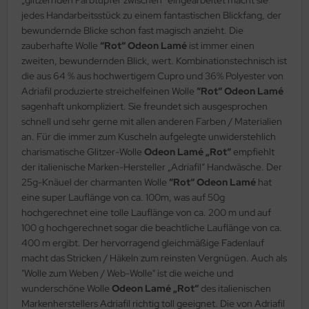
jedes Handarbeitsstück zu einem fantastischen Blickfang, der
bewundernde Blicke schon fast magisch anzieht. Die
zauberhafte Wolle
“Rot“ Odeon Lamé
ist immer einen
zweiten, bewundernden Blick, wert. Kombinationstechnisch ist
die aus 64 % aus hochwertigem Cupro und 36% Polyester von
Adriafil produzierte streichelfeinen Wolle
“Rot“ Odeon Lamé
sagenhaft unkompliziert. Sie freundet sich ausgesprochen
schnell und sehr gerne mit allen anderen Farben / Materialien
an. Für die immer zum Kuscheln aufgelegte unwiderstehlich
charismatische Glitzer-Wolle
Odeon Lamé „Rot“
empfiehlt
der italienische Marken-Hersteller „Adriafil“ Handwäsche. Der
25g-Knäuel der charmanten Wolle
“Rot“ Odeon Lamé
hat
eine super Lauflänge von ca. 100m, was auf 50g
hochgerechnet eine tolle Lauflänge von ca. 200 m und auf
100 g hochgerechnet sogar die beachtliche Lauflänge von ca.
400 m ergibt. Der hervorragend gleichmäßige Fadenlauf
macht das Stricken / Häkeln zum reinsten Vergnügen. Auch als
"Wolle zum Weben / Web-Wolle" ist die weiche und
wunderschöne Wolle
Odeon Lamé „Rot“
des italienischen
Markenherstellers Adriafil richtig toll geeignet. Die von Adriafil