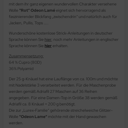
mit dem ihr ganz eigenen wundervollen Charakter versehene
Wolle
“Rot“ Odeon Lamé
eignet sich hervorragend als
faszinierender Blickfang „zwischendrin“ und natürlich auch für
Jacken, Pullis, Tops …..
Wunderschöne kostenlose Strick-Anleitungen in deutscher
Sprache können Sie
hier
; noch mehr Anleitungen in englischer
Sprache können Sie
hier
erhalten.
Zusammensetzung:
64 % Cupro (80D)
36% Polyamid
Der 25 g-Knäuel hat eine Lauflänge von ca. 100m und möchte
mit Nadelstärke 3 verarbeitet werden. Für die Maschenprobe
werden gemäß Adriafil 27 Maschen auf 36 Reihen
angegeben. Für eine Damen-Top in Größe 38 werden gemäß
Adriafil ca. 8 Knäuel = 200 g benötigt.
Die zur „Lurex-Familie“ gehörende streichelweiche Glitzer-
Wolle
"Odeon Lame"
möchte mit der Hand gewaschen
werden.