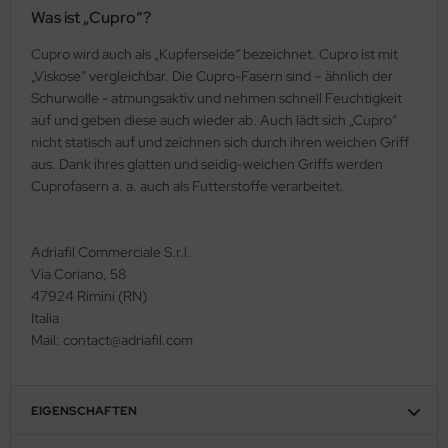
Was ist „Cupro“?
Cupro wird auch als „Kupferseide“ bezeichnet. Cupro ist mit
„Viskose“ vergleichbar. Die Cupro-Fasern sind – ähnlich der
Schurwolle - atmungsaktiv und nehmen schnell Feuchtigkeit
auf und geben diese auch wieder ab. Auch lädt sich „Cupro“
nicht statisch auf und zeichnen sich durch ihren weichen Griff
aus. Dank ihres glatten und seidig-weichen Griffs werden
Cuprofasern a. a. auch als Futterstoffe verarbeitet.
Adriafil Commerciale S.r.l.
Via Coriano, 58
47924 Rimini (RN)
Italia
Mail: contact@adriafil.com
EIGENSCHAFTEN