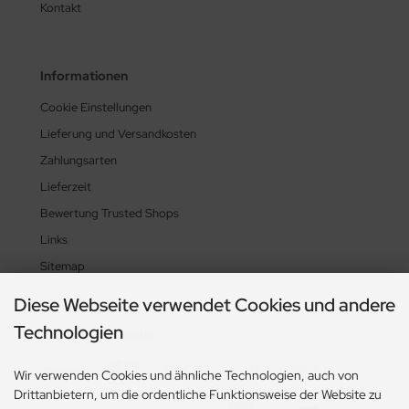
Kontakt
Informationen
Cookie Einstellungen
Lieferung und Versandkosten
Zahlungsarten
Lieferzeit
Bewertung Trusted Shops
Links
Sitemap
Diese Webseite verwendet Cookies und andere
Technologien
Zahlungsmethoden
Wir verwenden Cookies und ähnliche Technologien, auch von
Drittanbietern, um die ordentliche Funktionsweise der Website zu