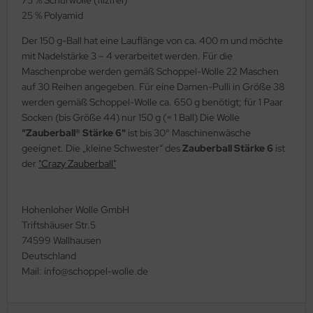
25 % Polyamid
Der 150 g-Ball hat eine Lauflänge von ca. 400 m und möchte
mit Nadelstärke 3 – 4 verarbeitet werden. Für die
Maschenprobe werden gemäß Schoppel-Wolle 22 Maschen
auf 30 Reihen angegeben. Für eine Damen-Pulli in Größe 38
werden gemäß Schoppel-Wolle ca. 650 g benötigt; für 1 Paar
Socken (bis Größe 44) nur 150 g (= 1 Ball) Die Wolle
"Zauberball® Stärke 6"
ist bis 30° Maschinenwäsche
geeignet. Die „kleine Schwester“ des
Zauberball Stärke 6
ist
der
"Crazy Zauberball"
Hohenloher Wolle GmbH
Triftshäuser Str.5
74599 Wallhausen
Deutschland
Mail: info@schoppel-wolle.de