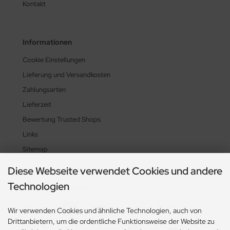
Kontakt
Informationen
Cookie Einstellungen
Lieferung und Versandkosten
Zahlungsarten
Lieferzeit
Bewertung Trusted Shops
Links
Sitemap
Diese Webseite verwendet Cookies und andere
Technologien
Zahlungsmethoden
Wir verwenden Cookies und ähnliche Technologien, auch von
Drittanbietern, um die ordentliche Funktionsweise der Website zu