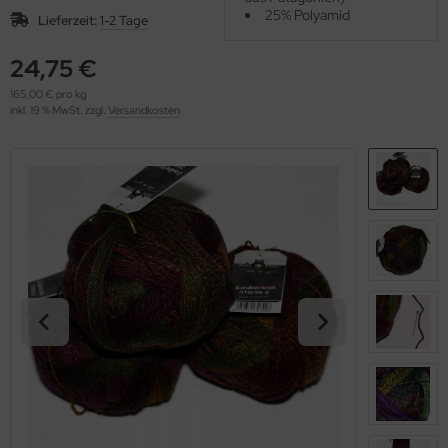
OOLADDICTS
25% Polyamid
(276)
Lieferzeit:
1-2 Tage
24,75 €
165,00 € pro kg
inkl. 19 % MwSt. zzgl.
Versandkosten