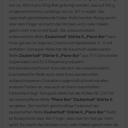
von ca. 400 m pro 150g-Ball gefertigt worden, was auf 100 g
umgerechnet eine Lauflänge von ca. 167 m ergibt. Der
sagenhaft gleichbleibende Faden fließt herrlich flüssig-leicht
über den Finger so macht das Stricken und / oder Häkeln
gleich noch mal so viel Spaß. Die unbeschreiblich
wolkenweiche Wolle
Zauberball® Stärke 6 „Piano Bar“
kann
ihren ganzen ihr eigenen Charme mit Nadelstärke 3 - 4 voll
entfalten. Schoppel-Wolle hat die traumhaft wolkenzarten
Wolle
Zauberball® Stärke 6 „Piano Bar“
aus 75 % Schurwolle
(superwash) und 25 % Polyamid produziert.
Kombinationstechnisch freundet sich die unbeschreiblich
kuschelweiche Wolle auch dank ihres wundervollen
aufgeschlossenen Charakters sagenhaft schnell mit allen
anderen Farben an, was auch an ihrem traumhaften
Farbverlauf liegt. Schoppel-Wolle hat die Artikel-Nr. 2312 für
die streichelfeine Wolle
“Piano Bar“ Zauberball® Stärke 6
vergeben. Der herrlich gleichmäßige Fadenlauf der
zauberhaften Wolle
Zauberball® Stärke 6 „Piano Bar“
fließt
so flüssig leicht über den Finger, dass man ihn fast gar nicht
spürt. So macht das Stricken und / oder Häkeln gleich mehr als