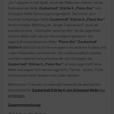
„nur“ doppelt so viel Spaß. Auch als "Wolle zum Weben" ist die
faszinierende Wolle
Zauberball® Stärke 6 „Piano Bar“
von
Schoppel-Wolle hervorragend geeignet. Die immer zum
Kuschen aufgelegte Wolle
Zauberball® Stärke 6 „Piano Bar“
ist ein richtiger Blickfang als „Singel-Farbverlauf“; auch als
wunderschöner „Farbtupfer zwischendrin“ ist die sagenhaft
schöne Wolle mehr als nur hervorragend geeignet. Die
sagenhaft kuschelweiche Wolle
“Piano Bar“ Zauberball®
Stärke 6
lässt sich auch hervorragend mit anderen Farben und
/ oder Materialien kombinieren. Die unbeschreiblich schöne
und fein melierte Farbverlaufswolle von Schoppel, der
Zauberball® Stärke 6 „Piano Bar“
, ist eine sagenhaft feine
Wolle und eignet sich hervorragend für Tücher, Jacken, Pullis
und natürlich auch Socken und / oder Decken.
Weitere zum Träumen einladende Farbverläufe des herrlich
streichelzarten
Zauberball Stärke 6 von Schoppel Wolle
hier
entdecken
.
Zusammensetzung:
75 % Schurwolle (filzfrei)