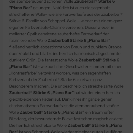
der atemberaubend schönen Wolle
Zauberball® Stärke 6
"Piano Bar"
gelungen. Natürlich ist auch die sagenhaft
streichelfeine Wolle– wie alle Farbverläufe aus der Zauberball®
Stärke 6-Familie von Schoppel-Wolle – wieder mit einem ganz
eigenen Farbverlaufs-Charme versehen. Dieser wieder in
melierter Optik gehaltene zauberhafte Farbverlauf der
faszinierenden Wolle
Zauberball Stärke 6 „Piano Bar“
fließend herrlich abgestimmt von Braun und dunklem Orange
über Violett und Lila bis ins herrlich harmonisch abgestimmte
dunklem Grün. Die fantastische Wolle
Zauberball® Stärke 6
„Piano Bar“
ist - wie auch ihre Geschwister – immer mit einer
„Kontrastfarbe“ verzwirnt worden, was den sagenhaften
Farbverlauf der Zauberball® Stärke 6 zu etwas ganz
Besonderem machen. Die unbeschreiblich streichelzarte Wolle
Zauberball® Stärke 6 „Piano Bar“
hat wieder einen herrlich
gleichbleibenden Fadenlauf. Dank ihres ihr ganz eigenen
charismatischen Farbverlaufs ist die atemberaubend schöne
Wolle
Zauberball® Stärke 6 „Piano Bar“
ein traumhafter
Blickfang, der bewundernde Blicke fast schon magisch anzieht.
Die herrlich streichelzarte Wolle
Zauberball® Stärke 6 „Piano
Bar“
ist von Schoppel-Wolle wieder mit einer guten Lauflänge