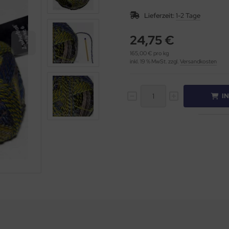
Lieferzeit:
1-2 Tage
24,75 €
165,00 € pro kg
inkl. 19 % MwSt. zzgl.
Versandkosten
I