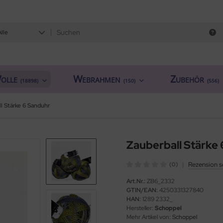
Alle
olle
Webrahmen
Zubehör
(18898)
(150)
(556)
l Stärke 6 Sanduhr
Zauberball Stärke
|
Rezension s
(0)
Art.Nr.:
ZB6_2332
GTIN/EAN:
4250331327840
HAN:
1289 2332_
Hersteller:
Schoppel
Mehr Artikel von:
Schoppel