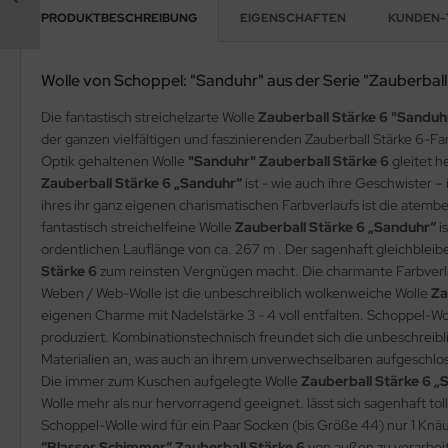
PRODUKTBESCHREIBUNG
EIGENSCHAFTEN
KUNDEN-
Wolle von Schoppel: "Sanduhr" aus der Serie "Zauberball
Die fantastisch streichelzarte Wolle
Zauberball Stärke 6 "Sanduh
der ganzen vielfältigen und faszinierenden Zauberball Stärke 6-
Optik gehaltenen Wolle
"Sanduhr" Zauberball Stärke 6
gleitet 
Zauberball Stärke 6 „Sanduhr“
ist - wie auch ihre Geschwister 
ihres ihr ganz eigenen charismatischen Farbverlaufs ist die ate
fantastisch streichelfeine Wolle
Zauberball Stärke 6 „Sanduhr“
i
ordentlichen Lauflänge von ca. 267 m . Der sagenhaft gleichbleibe
Stärke 6
zum reinsten Vergnügen macht. Die charmante Farbverl
Weben / Web-Wolle ist die unbeschreiblich wolkenweiche Wolle
Za
eigenen Charme mit Nadelstärke 3 - 4 voll entfalten. Schoppel-Wol
produziert. Kombinationstechnisch freundet sich die unbeschreib
Materialien an, was auch an ihrem unverwechselbaren aufgeschlosse
Die immer zum Kuschen aufgelegte Wolle
Zauberball Stärke 6 „
Wolle mehr als nur hervorragend geeignet. lässt sich sagenhaft to
Schoppel-Wolle wird für ein Paar Socken (bis Größe 44) nur 1 Knäu
“Blasser Schimmer“ Zauberball Stärke 6
von außen zu verarbeit