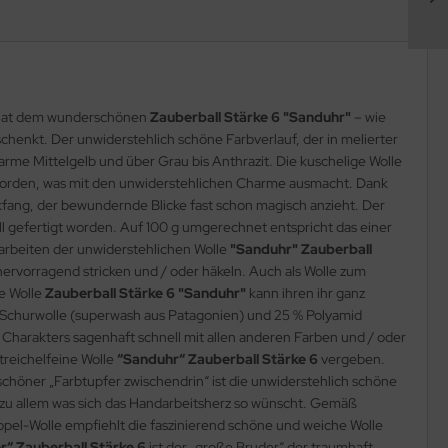
le hat dem wunderschönen
Zauberball Stärke 6 "Sanduhr"
– wie
henkt. Der unwiderstehlich schöne Farbverlauf, der in melierter
arme Mittelgelb und über Grau bis Anthrazit. Die kuschelige Wolle
t worden, was mit den unwiderstehlichen Charme ausmacht. Dank
ickfang, der bewundernde Blicke fast schon magisch anzieht. Der
ll gefertigt worden. Auf 100 g umgerechnet entspricht das einer
erarbeiten der unwiderstehlichen Wolle
"Sanduhr" Zauberball
 hervorragend stricken und / oder häkeln. Auch als Wolle zum
e Wolle
Zauberball Stärke 6 "Sanduhr"
kann ihren ihr ganz
Schurwolle (superwash aus Patagonien) und 25 % Polyamid
Charakters sagenhaft schnell mit allen anderen Farben und / oder
treichelfeine Wolle
“Sanduhr“ Zauberball
Stärke 6
vergeben.
rschöner „Farbtupfer zwischendrin“ ist die unwiderstehlich schöne
so zu allem was sich das Handarbeitsherz so wünscht. Gemäß
oppel-Wolle empfiehlt die faszinierend schöne und weiche Wolle
r“ Zauberball Stärke 6
ist der „große Bruder“ der traumhaft