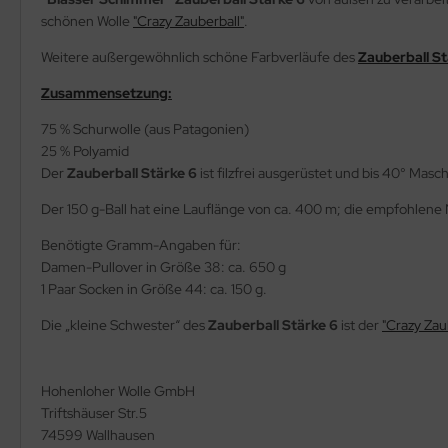
schönen Wolle
"Crazy Zauberball"
.
Weitere außergewöhnlich schöne Farbverläufe des
Zauberball S
Zusammensetzung:
75 % Schurwolle (aus Patagonien)
25 % Polyamid
Der
Zauberball Stärke 6
ist filzfrei ausgerüstet und bis 40° Ma
Der 150 g-Ball hat eine Lauflänge von ca. 400 m; die empfohlen
Benötigte Gramm-Angaben für:
Damen-Pullover in Größe 38: ca. 650 g
1 Paar Socken in Größe 44: ca. 150 g.
Die „kleine Schwester“ des
Zauberball Stärke 6
ist der
"Crazy Zau
Hohenloher Wolle GmbH
Triftshäuser Str.5
74599 Wallhausen