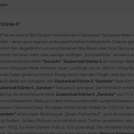
TIPP
 Stärke 6"
r"
ist ein wahrer Blickfang im hinreißenden Farbverlauf. Schoppel-Wol
Familie – einen ganz eigenen außergewöhnlichen Farbverlaufs-Charme gesc
herrlich fein abgestimmt von verschiedenen Blautönen über Grün bis ins w
– immer mit einer mehr oder weniger kräftigen „Kontrastfarbe“ verzwirn
mberaubend schöne Wolle
"Sanduhr" Zauberball Stärke 6
ein richtiger Bl
st von Schoppel-Wolle mit einer super Lauflänge von ca. 400 m / 150g-Ba
nde Faden gleitet so herrlich flüssig-leicht über den Finger, dass das V
aufs-Wolle von Schoppel, der
Zauberball Stärke 6 "Sanduhr"
lässt sich
uberball Stärke 6 „Sanduhr“
fantastisch geeignet. Die himmlisch schön
le hat die streichelzarte Wolle
Zauberball Stärke 6 „Sanduhr“
aus 75 % 
lich kuschelweiche Wolle auch dank ihres wundervollen aufgeschlossenen 
nen Farbverlauf liegt. Schoppel-Wolle hat die Artikel-Nr. 2323 für die s
Sanduhr“
ist ein super Blickfang als „Singel-Farbverlauf“; auch als wunde
ll zu Socken, Jacken, Pullover und natürlich auch Tücher verarbeiten, al
el = 150g; für einen Damen-Pulli ca. 650 g benötigt. Der Hersteller Sch
en. Die im hinreißenden Farbverlauf gehaltene Wolle
“Blasser Schimme