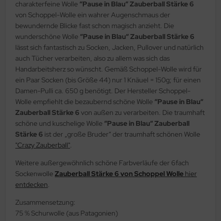
charakterfeine Wolle
“Pause in Blau“ Zauberball Stärke 6
von Schoppel-Wolle ein wahrer Augenschmaus der
bewundernde Blicke fast schon magisch anzieht. Die
wunderschöne Wolle
“Pause in Blau“ Zauberball Stärke 6
lässt sich fantastisch zu Socken, Jacken, Pullover und natürlich
auch Tücher verarbeiten, also zu allem was sich das
Handarbeitsherz so wünscht. Gemäß Schoppel-Wolle wird für
ein Paar Socken (bis Größe 44) nur 1 Knäuel = 150g; für einen
Damen-Pulli ca. 650 g benötigt. Der Hersteller Schoppel-
Wolle empfiehlt die bezaubernd schöne Wolle
“Pause in Blau“
Zauberball Stärke 6
von außen zu verarbeiten. Die traumhaft
schöne und kuschelige Wolle
“Pause in Blau“ Zauberball
Stärke 6
ist der „große Bruder“ der traumhaft schönen Wolle
"Crazy Zauberball"
.
Weitere außergewöhnlich schöne Farbverläufe der 6fach
Sockenwolle
Zauberball Stärke 6 von Schoppel Wolle
hier
entdecken
.
Zusammensetzung:
75 % Schurwolle (aus Patagonien)