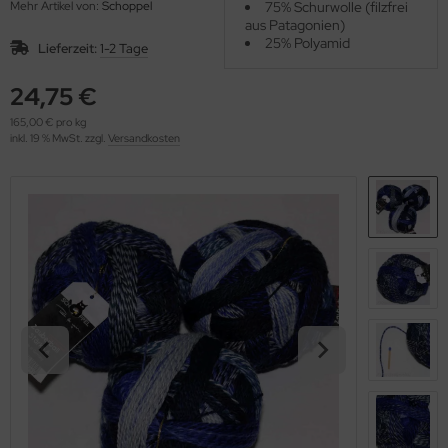
Mehr Artikel von:
Schoppel
75% Schurwolle (filzfrei
OOLADDICTS
(276)
aus Patagonien)
25% Polyamid
Lieferzeit:
1-2 Tage
24,75 €
165,00 € pro kg
inkl. 19 % MwSt. zzgl.
Versandkosten