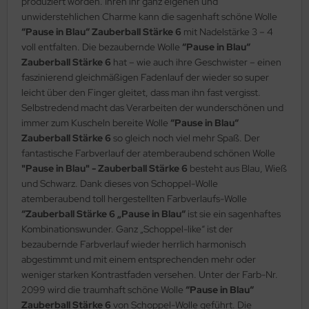
produziert worden. Ihren ihr ganz eigenen und
unwiderstehlichen Charme kann die sagenhaft schöne Wolle
“Pause in Blau“ Zauberball Stärke 6
mit Nadelstärke 3 – 4
voll entfalten. Die bezaubernde Wolle
“Pause in Blau“
Zauberball Stärke 6
hat – wie auch ihre Geschwister – einen
faszinierend gleichmäßigen Fadenlauf der wieder so super
leicht über den Finger gleitet, dass man ihn fast vergisst.
Selbstredend macht das Verarbeiten der wunderschönen und
immer zum Kuscheln bereite Wolle
“Pause in Blau“
Zauberball Stärke 6
so gleich noch viel mehr Spaß. Der
fantastische Farbverlauf der atemberaubend schönen Wolle
"Pause in Blau" - Zauberball Stärke 6
besteht aus Blau, Wieß
und Schwarz. Dank dieses von Schoppel-Wolle
atemberaubend toll hergestellten Farbverlaufs-Wolle
“Zauberball Stärke 6 „Pause in Blau“
ist sie ein sagenhaftes
Kombinationswunder. Ganz „Schoppel-like“ ist der
bezaubernde Farbverlauf wieder herrlich harmonisch
abgestimmt und mit einem entsprechenden mehr oder
weniger starken Kontrastfaden versehen. Unter der Farb-Nr.
2099 wird die traumhaft schöne Wolle
“Pause in Blau“
Zauberball Stärke 6
von Schoppel-Wolle geführt. Die