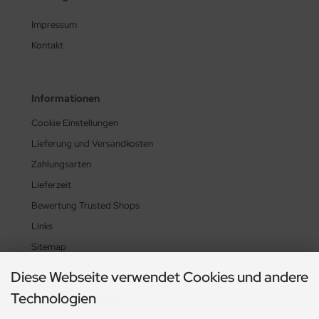
Impressum
Kontakt
Informationen
Cookie Einstellungen
Lieferung und Versandkosten
Zahlungsarten
Lieferzeit
Bewertung Trusted Shops
Links
Sitemap
Diese Webseite verwendet Cookies und andere
Technologien
Zahlungsmethoden