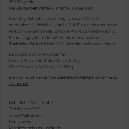
25 % Polyamid
Der
Zauberball Stärke 6
ist filzfrei ausgerüstet.
Der 150 g-Ball hat eine Lauflänge von ca. 400 m; die
empfohlene Nadelstärke liegt bei 3-4. Für die Maschenprobe
10x10 cm werden gemäß Schoppel-Wolle 22 Maschen auf 30
Reihen angegeben. Gemäß Herstellerangabe ist der
Zauberball Stärke 6
ist bis 40° Maschinenwäsche geeignet
Benötigte Gramm-Angaben für:
Damen-Pullover in Größe 38: ca. 650 g
1 Paar Socken in Größe 44: ca. 150 g.
Die „kleine Schwester“ des
Zauberball Stärke 6
ist der
"Crazy
Zauberball"
Hohenloher Wolle GmbH
Triftshäuser Str.5
74599 Wallhausen
Deutschland
Mail: info@schoppel-wolle.de