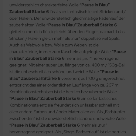
unwiderstehlich charakterfeine Wolle
“Pause in Blau“
Zauberball Stärke 6
lässt sich fantastisch leicht Stricken und /
oder Häkeln. Der unwiderstehlich gleichmäßige Fadenlauf der
zauberhaften Wolle
“Pause in Blau“ Zauberball Stärke 6
gleitet so herrlich flüssig-leicht über den Finger, da macht das
Stricken / Häkeln gleich mehr als „nur“ doppelt so viel Spaß.
Auch als Webwolle bzw. Wolle zum Weben ist die
charakterfeine, immer zum Kuscheln aufgelegte Wolle
“Pause
in Blau“ Zauberball Stärke 6
mehr als „nur“ hervorragend
geeignet. Mit einer super Lauflänge von ca. 400 m / 150g-Ball
ist die unbeschreiblich schöne und weiche Wolle
“Pause in
Blau“ Zauberball Stärke 6
versehen; auf 100 g umgerechnet
entspricht das einer ordentlichen Lauflänge von ca. 267 m.
Kombinationstechnisch ist die herrlich bezaubernde Wolle
“Pause in Blau“ Zauberball Stärke 6
ein so fantastisches
Kombinationstalent; sie freundet sich unfassbar schnell mit
allen andere Farben und / oder Materialien an. Als „Farbtupfer
zwischendrin“ ist die unwiderstehlich schöne und weiche Wolle
“Pause in Blau“ Zauberball Stärke 6
mehr als „nur“
hervorragend geeignet. Als „Singe-Farbverlauf“ ist die herrlich