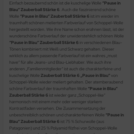
Einfach bezaubernd schön ist die kuschelige Wolle
“Pause in
Blau“ Zauberball Stärke 6
. Auch die faszinierend schöne
Wolle
“Pause in Blau“ Zauberball Stärke 6
ist im wieder im
traumhaft schönen melierten Farbverlauf von Schoppel-Wolle
hergestellt worden. Wie ihre Name schon erahnen lässt, ist der
wunderschöne Farbverlauf der unwiderstehlich schönen Wolle
“Pause in Blau“ Zauberball Stärke 6
in verschiedenen Blau-
Tönen kombiniert mit Weiß und Schwarz gehalten. Dieser
wirklich zu allem passende Farbverlauf ist ein wahres „must
have“ für alle Jeans- und Blau-Liebhaber. Wie auch ihre
anderen „Familienmitglieder“ ist auch die charakterfeine und
kuschelige Wolle
Zauberball Stärke 6 „Pause in Blau“
von
Schoppel-Wolle wieder meliert gehalten. Der atemberaubend
schöne Farbverlauf der traumhaften Wolle
“Pause in Blau“
Zauberball Stärke 6
ist wieder ganz „Schoppel-like“
harmonisch mit einem mehr oder weniger starkem
Kontrastfaden versehen. Die Zusammensetzung der
unbeschreiblich schönen und charakterfeinen Wolle
“Pause in
Blau“ Zauberball Stärke 6
ist 75 % Schurwolle (aus
Patagonien) und 25 % Polyamid filzfrei von Schoppel-Wolle