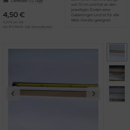
Lieferzeit:
1-2 Tage
OOLADDICTS
von 51 cm und hat an den
(276)
jeweiligen Enden eine
4,50 €
Gabelungen und ist für alle
Web-Geräte geeignet.
4,50 € pro Stk
inkl. 19 % MwSt. zzgl.
Versandkosten