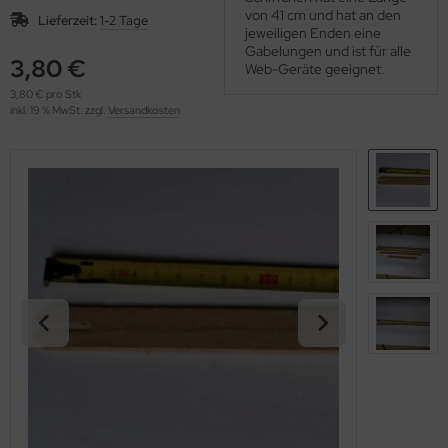
OOLADDICTS
von 41 cm und hat an den
(276)
Lieferzeit:
1-2 Tage
jeweiligen Enden eine
Gabelungen und ist für alle
3,80 €
Web-Geräte geeignet.
3,80 € pro Stk
inkl. 19 % MwSt. zzgl.
Versandkosten