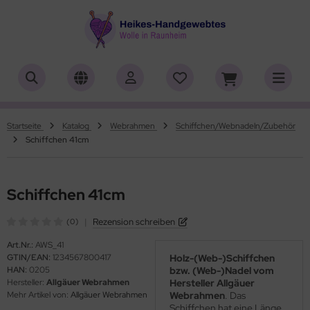
ALLES ANZEIGEN AUS HERSTELLER
ALLES ANZEIGEN AUS WOLLE
ALLES ANZEIGEN AUS ZUBEHÖR
ALLES ANZEIGEN AUS SONDERPOSTEN
(18919)
(556)
(4762)
(7)
iafil
tikelname
asperlen geschliffen
trakan
(779)
(2)
(4553)
(39)
Startseite
Katalog
Webrahmen
Schiffchen/Webnadeln/Zubehör
Schiffchen 41cm
rner
ilaufgarn/-Wolle
öpfe
ulia - Lang Yarns
(222)
(3)
(4)
(4)
tia
rbton
rick- und Häkelnadeln
yle
(331)
(1)
(5196)
(416)
Schiffchen 41cm
ng Yarns
mplettsets
ickliesel
(1)
(1776)
(1)
|
Rezension schreiben
(0)
al
uflaenge
itschriften
(3)
(4122)
(97)
Art.Nr.:
AWS_41
GTIN/EAN:
1234567800417
Holz-(Web-)Schiffchen
o Lana
delstaerke
(14)
(5010)
HAN:
0205
bzw. (Web-)Nadel vom
Hersteller:
Allgäuer Webrahmen
Hersteller Allgäuer
hoppel
llstränge zum Färben
(1361)
(33)
Mehr Artikel von:
Allgäuer Webrahmen
Webrahmen
. Das
Schiffchen hat eine Länge