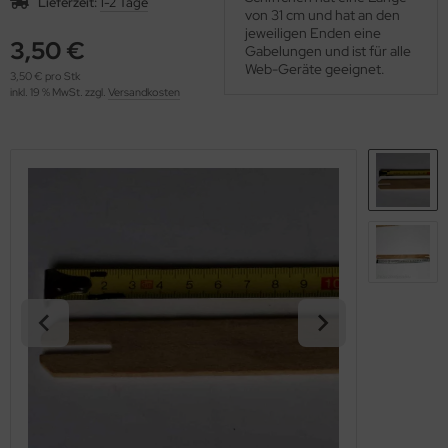
Lieferzeit:
1-2 Tage
OOLADDICTS
von 31 cm und hat an den
(276)
jeweiligen Enden eine
3,50 €
Gabelungen und ist für alle
Web-Geräte geeignet.
3,50 € pro Stk
inkl. 19 % MwSt. zzgl.
Versandkosten