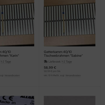
m 40/10
Gatterkamm 40/10
hmen "Karin"
Tischwebrahmen "Sabine"
:
1-2 Tage
Lieferzeit:
1-2 Tage
58,99 €
58,99 € pro Stk
zzgl.
Versandkosten
inkl. 19 % MwSt. zzgl.
Versandkosten