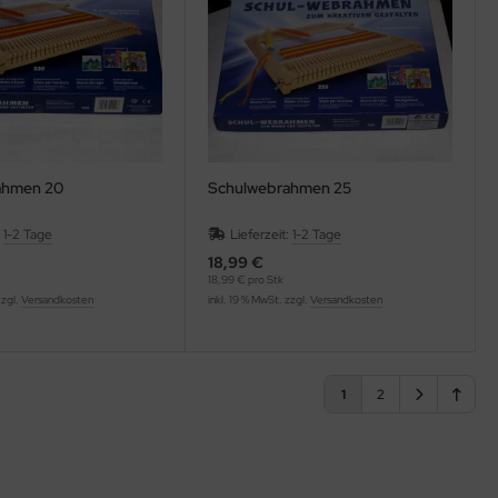
ahmen 20
Schulwebrahmen 25
:
1-2 Tage
Lieferzeit:
1-2 Tage
18,99 €
18,99 € pro Stk
zzgl.
Versandkosten
inkl. 19 % MwSt. zzgl.
Versandkosten
1
2