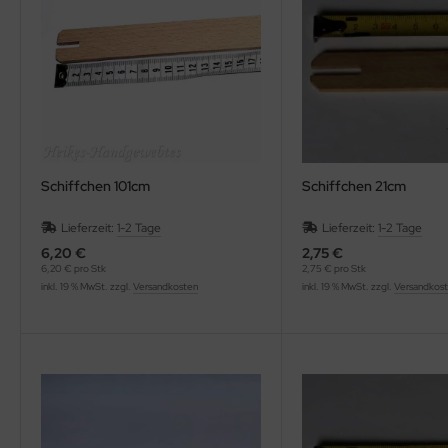
Schiffchen 101cm
Schiffchen 21cm
Lieferzeit:
1-2 Tage
Lieferzeit:
1-2 Tage
6,20 €
2,75 €
6,20 € pro Stk
2,75 € pro Stk
inkl. 19 % MwSt. zzgl.
Versandkosten
inkl. 19 % MwSt. zzgl.
Versandkos