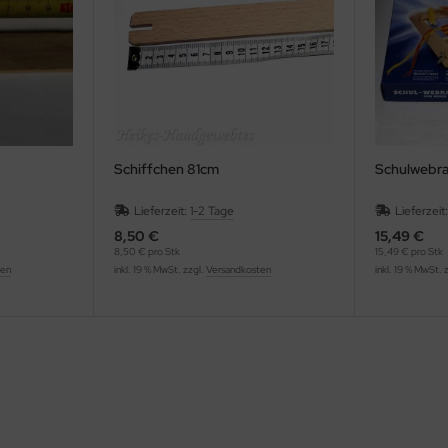
Schiffchen 81cm
Schulwebr
Lieferzeit:
1-2 Tage
Lieferzeit
8,50 €
15,49 €
8,50 € pro Stk
15,49 € pro Stk
ten
inkl. 19 % MwSt. zzgl.
Versandkosten
inkl. 19 % MwSt. 