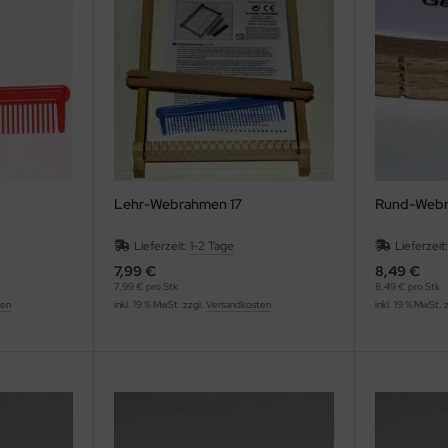
Lehr-Webrahmen 17
Rund-Web
Lieferzeit:
1-2 Tage
Lieferzeit
7,99 €
8,49 €
7,99 € pro Stk
8,49 € pro Stk
ten
inkl. 19 % MwSt. zzgl.
Versandkosten
inkl. 19 % MwSt. 