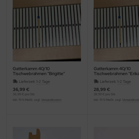
OOLADDICTS
(276)
Gatterkamm 40/10
Gatterkamm 40/10
Tischwebrahmen "Brigitte"
Tischwebrahmen "Erika
Lieferzeit:
1-2 Tage
Lieferzeit:
1-2 Tage
36,99 €
28,99 €
36,99 € pro Stk
28,99 € pro Stk
inkl. 19 % MwSt. zzgl.
Versandkosten
inkl. 19 % MwSt. zzgl.
Versandkos