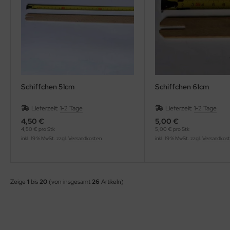
Schiffchen 51cm
Schiffchen 61cm
Lieferzeit:
1-2 Tage
Lieferzeit:
1-2 Tage
4,50 €
5,00 €
4,50 € pro Stk
5,00 € pro Stk
inkl. 19 % MwSt. zzgl.
Versandkosten
inkl. 19 % MwSt. zzgl.
Versandkos
Zeige
1
bis
20
(von insgesamt
26
Artikeln)