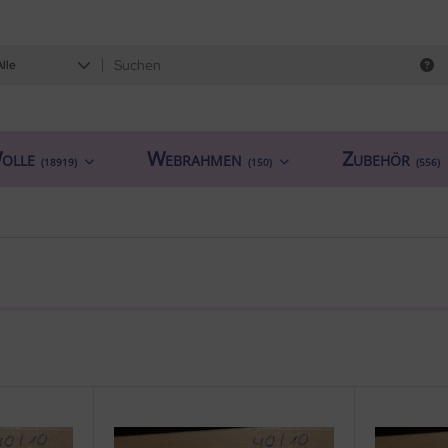
Alle
olle
Webrahmen
Zubehör
(18919)
(150)
(556)