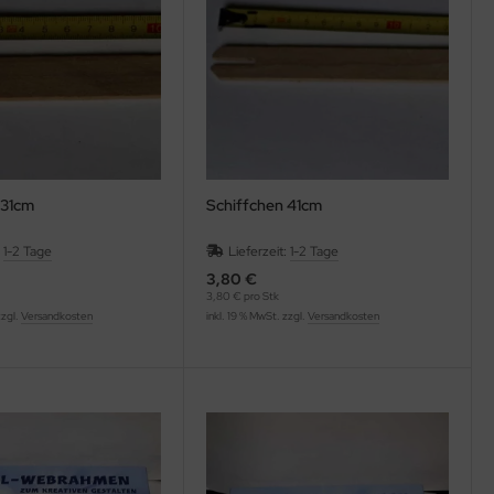
 31cm
Schiffchen 41cm
:
1-2 Tage
Lieferzeit:
1-2 Tage
3,80 €
3,80 € pro Stk
zzgl.
Versandkosten
inkl. 19 % MwSt. zzgl.
Versandkosten