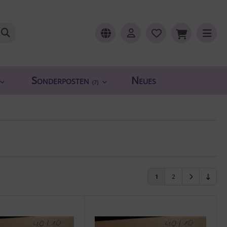
Sonderposten
Neues
(7)
1
2