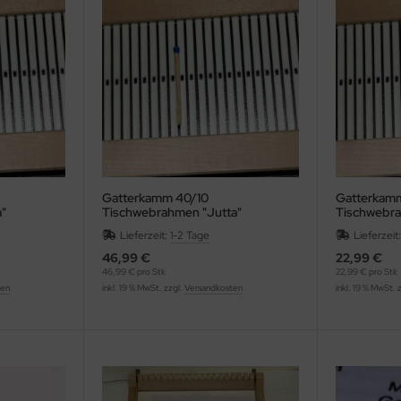
Gatterkamm 40/10
Gatterkam
"
Tischwebrahmen "Jutta"
Tischwebra
Lieferzeit:
1-2 Tage
Lieferzeit
46,99 €
22,99 €
46,99 € pro Stk
22,99 € pro Stk
ten
inkl. 19 % MwSt. zzgl.
Versandkosten
inkl. 19 % MwSt. 