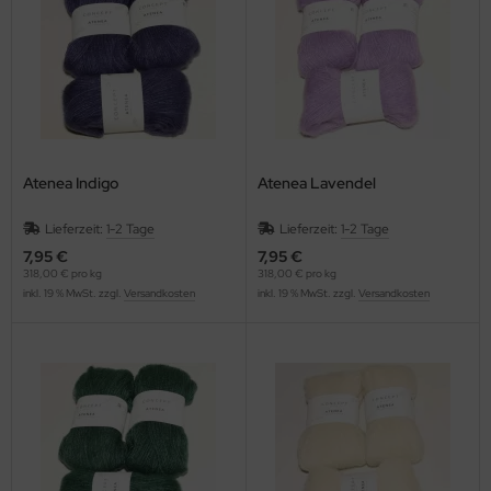
Atenea Indigo
Atenea Lavendel
Lieferzeit:
1-2 Tage
Lieferzeit:
1-2 Tage
7,95 €
7,95 €
318,00 € pro kg
318,00 € pro kg
inkl. 19 % MwSt. zzgl.
Versandkosten
inkl. 19 % MwSt. zzgl.
Versandkosten