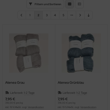
Filtern und Sortieren
1
2
3
4
5
Atenea Grau
Atenea Grünblau
Lieferzeit:
1-2 Tage
Lieferzeit:
1-2 Tage
7,95 €
7,95 €
318,00 € pro kg
318,00 € pro kg
inkl. 19 % MwSt. zzgl.
Versandkosten
inkl. 19 % MwSt. zzgl.
Versandkosten