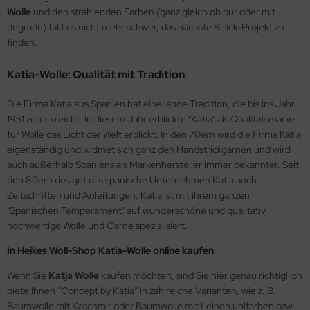
Wolle
und den strahlenden Farben (ganz gleich ob pur oder mit
degradé) fällt es nicht mehr schwer, das nächste Strick-Projekt zu
finden.
Katia-Wolle: Qualität mit Tradition
Die Firma Katia aus Spanien hat eine lange Tradition, die bis ins Jahr
1951 zurückreicht. In diesem Jahr erblickte "Katia" als Qualitätsmarke
für Wolle das Licht der Welt erblickt. In den 70ern wird die Firma Katia
eigenständig und widmet sich ganz den Handstrickgarnen und wird
auch außerhalb Spaniens als Markenhersteller immer bekannter. Seit
den 80ern designt das spanische Unternehmen Katia auch
Zeitschriften und Anleitungen. Katia ist mit ihrem ganzen
"Spanischen Temperament" auf wunderschöne und qualitativ
hochwertige Wolle und Garne spezialisiert.
In Heikes Woll-Shop Katia-Wolle online kaufen
Wenn Sie
Katja Wolle
kaufen möchten, sind Sie hier genau richtig! Ich
biete Ihnen “Concept by Katia” in zahlreiche Varianten, wie z. B.
Baumwolle mit Kaschmir oder Baumwolle mit Leinen unifarben bzw.