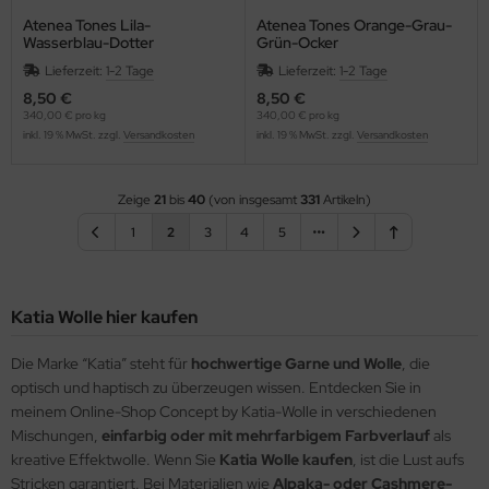
Atenea Tones Lila-
Atenea Tones Orange-Grau-
Wasserblau-Dotter
Grün-Ocker
Lieferzeit:
1-2 Tage
Lieferzeit:
1-2 Tage
8,50 €
8,50 €
340,00 € pro kg
340,00 € pro kg
inkl. 19 % MwSt. zzgl.
Versandkosten
inkl. 19 % MwSt. zzgl.
Versandkosten
Zeige
21
bis
40
(von insgesamt
331
Artikeln)
1
2
3
4
5
Katia Wolle hier kaufen
Die Marke “Katia” steht für
hochwertige Garne und Wolle
, die
optisch und haptisch zu überzeugen wissen. Entdecken Sie in
meinem Online-Shop Concept by Katia-Wolle in verschiedenen
Mischungen,
einfarbig oder mit mehrfarbigem Farbverlauf
als
kreative Effektwolle. Wenn Sie
Katia Wolle kaufen
, ist die Lust aufs
Stricken garantiert. Bei Materialien wie
Alpaka- oder Cashmere-