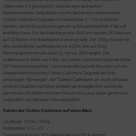
Häkelnadel 4.5 gearbeitet!). Gemäß dem spanischen
Markenhersteller Katia Wolle möchte die herrlich streichelzarte
Cotton Cashmere Degrade mit Nadelstärke 2 - 3.5 verarbeitet
werden, damit sie auch ihren ganzen außergewöhnlichen Flair voll
entfalten kann. Für die Maschenprobe 10x10 cm werden 26 Maschen
auf 32 Reihen mit Nadelstärke 3 veranschlagt. Der 200g-Knäuel hat
eine beachtliche Lauflänge von ca. 620m, was auf 100g
heruntergerechnet die super LL von ca. 310m ergibt. Die
wolkenweiche Wolle von Katia, die Cotton-Cashmere Degradé ist bis
30° Maschinenwaschbar. Ganz besonders schnell freundet sich die
unwiderstehlich schöne Cotton Cashmere Degradé mit ihrer
einfarbigen "Schwester", der
"Cotton Cashmere"
an. Auch mit jeder
anderen Qualität und Farbe schließt die ihresgleichen suchende
sommerleichte Wolle mit einem Hauch von Luxus super gerne und
unglaublich schnell neue Freundschaften.
Fakten der Cotton Cashmere auf einen Blick:
Lauflänge: 620m / 200g
Nadelstärke: 2.5 - 3.5
Zusammensetzung: 90% Baumwolle und 10% Kaschmir