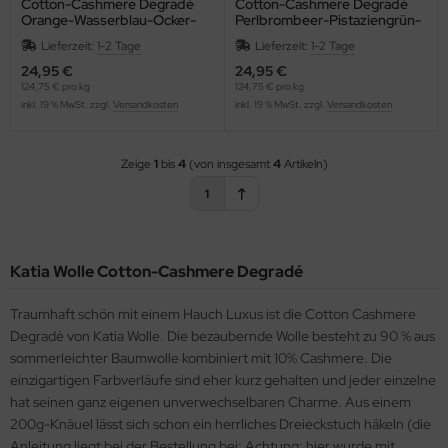
Cotton-Cashmere Degradé
Cotton-Cashmere Degradé
Orange-Wasserblau-Ocker-
Perlbrombeer-Pistaziengrün-
Blau
Rosé-Gelb
Lieferzeit:
1-2 Tage
Lieferzeit:
1-2 Tage
24,95 €
24,95 €
124,75 € pro kg
124,75 € pro kg
inkl. 19 % MwSt. zzgl.
Versandkosten
inkl. 19 % MwSt. zzgl.
Versandkosten
Zeige
1
bis
4
(von insgesamt
4
Artikeln)
1
Katia Wolle Cotton-Cashmere Degradé
Traumhaft schön mit einem Hauch Luxus ist die Cotton Cashmere
Degradé von Katia Wolle. Die bezaubernde Wolle besteht zu 90 % aus
sommerleichter Baumwolle kombiniert mit 10% Cashmere. Die
einzigartigen Farbverläufe sind eher kurz gehalten und jeder einzelne
hat seinen ganz eigenen unverwechselbaren Charme. Aus einem
200g-Knäuel lässt sich schon ein herrliches Dreieckstuch häkeln (die
Anleitung liegt bei der Bestellung bei; Achtung: hier wurde mit