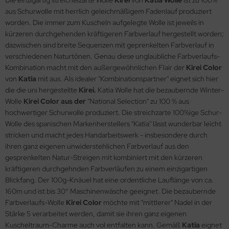
Die einzigartig streichelzarte Wolle
Kirei
von
Katia Wolle
ist zu 100%
aus Schurwolle mit herrlich geleichmäßigem Fadenlauf produziert
worden. Die immer zum Kuscheln aufgelegte Wolle ist jeweils in
kürzeren durchgehenden kräftigeren Farbverlauf hergestellt worden;
dazwischen sind breite Sequenzen mit geprenkelten Farbverlauf in
verschiedenen Naturtönen. Genau diese unglaubliche Farbverlaufs-
Kombination macht mit den außergewöhnlichen Flair der
Kirei Color
von
Katia
mit aus. Als idealer "Kombinationspartner" eignet sich hier
die die uni hergestellte
Kirei.
Katia Wolle hat die bezaubernde Winter-
Wolle
Kirei Color aus der
"National Selection"
zu 100 % aus
hochwertiger Schurwolle produziert. Die streichzarte 100%ige Schur-
Wolle des spanischen Markenherstellers "Katia" lässt wunderbar leicht
stricken und macht jedes Handarbeitswerk - insbesondere durch
ihren ganz eigenen unwiderstehlichen Farbverlauf aus den
gesprenkelten Natur-Streigen mit kombiniert mit den kürzeren
kräftigeren durchgehnden Farbverläufen zu einem einzigartigen
Blickfang. Der 100g-Knäuel hat eine ordentliche Lauflänge von ca.
160m und ist bis 30° Maschinenwäsche geeignet. Die bezaubernde
Farbverlaufs-Wolle
Kirei Color
möchte mit "mittlerer" Nadel in der
Stärke 5 verarbeitet werden, damit sie ihren ganz eigenen
Kuscheltraum-Charme auch vol entfalten kann. Gemäß
Katia
eignet