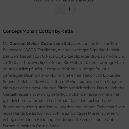
Zeige
1
bis
18
(von insgesamt
18
Artikeln)
1
Concept Mohair Cotton by Katia
Mit
Concept Mohair Cotton von Katia
verarbeiten Sie eine Bio-
Baumwolle (GOTS-Zertifiziert) mit hochwertiger Superkid-Mohair.
Das Garn besteht zu 70% aus GOTS-zertifizierter Bio-Baumwolle und
zu 30 % aus hochwertigster Super Kid Mohair. Das hochwertige Garn
ist unglaublich pfluffig-kuschelig dank der in luftiger Stuktur
gefertigten Baumwolle kombiniert mit einem Hauch von Luxus der
Superkid-Mohair. So wird aus Ihren Werke traumhaft edlen Hingucker,
die super gerne bewundernde Blicke auf sich ziehen. Das traumhafte
Ganzjahresgarn ist einfarig gefertigt, wobei die Farbe immer einen
ganz leichten Naturton mit dabei hat. Dank der hochwertigen
Zusammensetzung und dem wunderbar edel-feinen Farbverlauf wird
jedes Handarbeitsstück auch ohne aufwändiges Muster zu einem
richtig edel-feinen Blickfang. Entdecken Sie verschiedene Uni-
Farben in meinem Online-Shop: