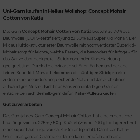
Uni-Garn kaufen in Heikes Wollshop: Concept Mohair
Cotton von Katia
Das Garn
Concept Mohair Cotton von Katia
besteht zu 70% aus
Baumwolle (GOTS-zertifiziert) und zu 30 % aus Super Kid Mohair. Der
Mix aus luftig-strukturierter Baumwolle mit hochwertigster Superkid-
Mohair sorgt für leichte, weiche Fasern, die besonders für luftige - für
das Ganze Jahr geeignete - Strickmode oder Kinderkleidung
geeignet sind. Durch die einzigartig schönen Farben und der edel-
feinen Superkid-Mohair bekommen die künftigen Strickprojekte
zudem eine besonders ansprechende Note und das auch ohnes
aufwändiges Muster. Nicht nur Fans von einfarbigen Garnen
entscheiden sich deshalb gern dafür,
Katia-Wolle zu kaufen
.
Gut zu verarbeiten
Das Ganzjahres-Garn Concept Mohair Cotton hat eine ordentliche
Lauflänge von ca. 225m / 50g -Knäuel (was auf 100 g hochgerechnet
einer super Lauflänge von ca. 450m entspricht). Damit das Katia-
Garn ihren ganzen Charme entfalten kann, empfehle ich eine