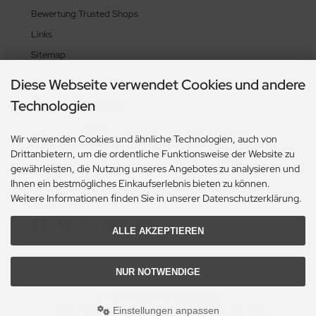
Bewertung Trusted Shops
Links
Sitemap
Diese Webseite verwendet Cookies und andere
Technologien
Zahlungsmethoden
Wir verwenden Cookies und ähnliche Technologien, auch von
Drittanbietern, um die ordentliche Funktionsweise der Website zu
gewährleisten, die Nutzung unseres Angebotes zu analysieren und
Ihnen ein bestmögliches Einkaufserlebnis bieten zu können.
Weitere Informationen finden Sie in unserer Datenschutzerklärung.
Social Media
ALLE AKZEPTIEREN
NUR NOTWENDIGE
© 2026 Heikes-Handgewebtes
heikes-handgewebtes.de/shop/ - All rights reserved.
Einstellungen anpassen