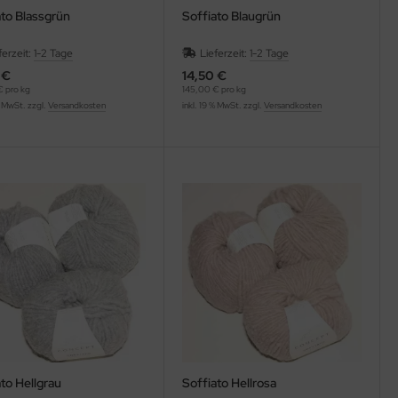
ato Blassgrün
Soffiato Blaugrün
ferzeit:
1-2 Tage
Lieferzeit:
1-2 Tage
 €
14,50 €
 pro kg
145,00 € pro kg
% MwSt. zzgl.
Versandkosten
inkl. 19 % MwSt. zzgl.
Versandkosten
to Hellgrau
Soffiato Hellrosa