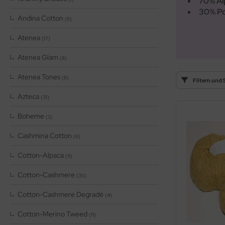
70% Al
OOLADDICTS
(276)
30% Po
Andina Cotton
(8)
Atenea
(17)
Atenea Glam
(8)
Atenea Tones
(8)
Filtern und 
Azteca
(31)
Boheme
(2)
Cashmina Cotton
(6)
Cotton-Alpaca
(9)
Cotton-Cashmere
(35)
Cotton-Cashmere Degradé
(4)
Cotton-Merino Tweed
(11)