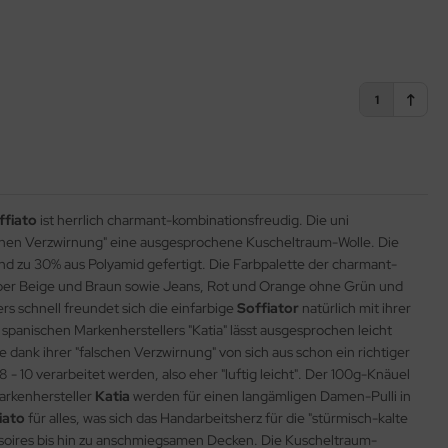
1
ffiato
ist herrlich charmant-kombinationsfreudig. Die uni
falschen Verzwirnung" eine ausgesprochene Kuscheltraum-Wolle. Die
nd zu 30% aus Polyamid gefertigt. Die Farbpalette der charmant-
 über Beige und Braun sowie Jeans, Rot und Orange ohne Grün und
s schnell freundet sich die einfarbige
Soffiator
natürlich mit ihrer
 spanischen Markenherstellers "Katia" lässt ausgesprochen leicht
dank ihrer "falschen Verzwirnung" von sich aus schon ein richtiger
 10 verarbeitet werden, also eher "luftig leicht". Der 100g-Knäuel
arkenhersteller
Katia
werden für einen langämligen Damen-Pulli in
iato
für alles, was sich das Handarbeitsherz für die "stürmisch-kalte
ssoires bis hin zu anschmiegsamen Decken. Die Kuscheltraum-