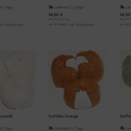
1-2 Tage
Lieferzeit:
1-2 Tage
Lie
14,50 €
14,50
145,00 € pro kg
145,00 €
zgl.
Versandkosten
inkl. 19 % MwSt. zzgl.
Versandkosten
inkl. 19 
turweiß
Soffiato Orange
Soffi
1-2 Tage
Lieferzeit:
1-2 Tage
Lie