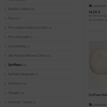
Lieferzeit:
Mohair Cotton
(18)
14,50 €
145,00 € pro kg
Pure
(17)
inkl. 19 % MwSt. z
Pure Alpaca Natural Colors
(3)
Pure Degradé
(1)
Scandinavia
(5)
Silk-Alpaca Natural Colors
(12)
Soffiato
(13)
Soffiato Degradé
(4)
Somnium
(6)
Souspir
(14)
Soffiato Na
Summer Tweed
(11)
Lieferzeit: