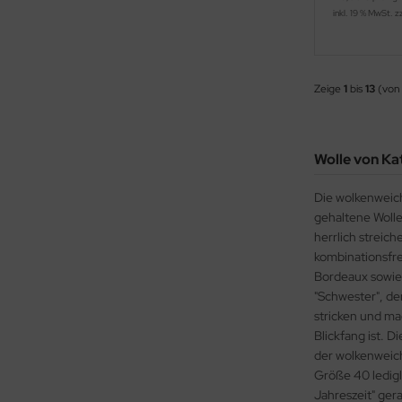
inkl. 19 % MwSt. z
Zeige
1
bis
13
(von
Wolle von Kat
Die wolkenweich
gehaltene Wolle
herrlich streich
kombinationsfre
Bordeaux sowie 
"Schwester", de
stricken und ma
Blickfang ist. 
der wolkenwei
Größe 40 ledig
Jahreszeit" ger