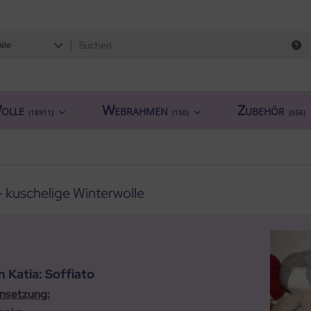
Alle
olle
Webrahmen
Zubehör
(18911)
(150)
(556)
- kuschelige Winterwolle
n Katia: Soffiato
setzung: