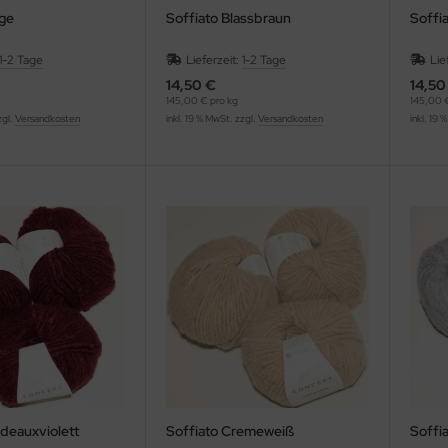
ige
Soffiato Blassbraun
Soffi
1-2 Tage
Lieferzeit:
1-2 Tage
Lie
14,50 €
14,50
145,00 € pro kg
145,00 €
zgl.
Versandkosten
inkl. 19 % MwSt. zzgl.
Versandkosten
inkl. 19 
rdeauxviolett
Soffiato Cremeweiß
Soffia