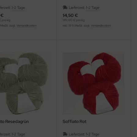
ferzeit:
1-2 Tage
Lieferzeit:
1-2 Tage
 €
14,50 €
 pro kg
145,00 € pro kg
% MwSt. zzgl.
Versandkosten
inkl. 19 % MwSt. zzgl.
Versandkosten
ato Resedagrün
Soffiato Rot
ferzeit:
1-2 Tage
Lieferzeit:
1-2 Tage