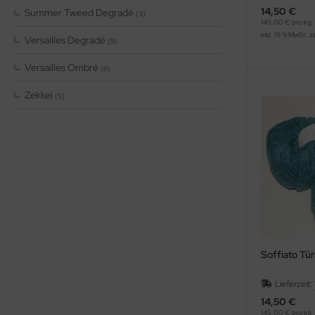
14,50 €
Summer Tweed Degradé
(3)
145,00 € pro kg
inkl. 19 % MwSt. z
Versailles Degradé
(9)
Versailles Ombré
(6)
Zekkei
(5)
Soffiato Tü
Lieferzeit:
14,50 €
145,00 € pro kg