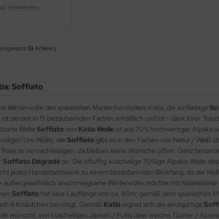
zgl.
Versandkosten
 insgesamt
13
Artikeln)
ia: Soffiato
e Winterwolle des spanischen Markenherstellers Katia, die einfarbige
So
 ist derzeit in 15 bezaubernden Farben erhältlich und ist - dank ihrer "
elzarte Wolle
Soffiato
von
Katia Wolle
ist aus 70% hochwertiger Alpaka u
udigen Uni-Wolle, die
Soffiato
gibt es in den Farben von Natur / Weiß
Rosa zu vernachlässigen, da bleiben keine Wünsche offen. Ganz besonder
r
Soffiato Dégradé
an. Die pfluffig-kuschelige 70%ige Alpaka-Wolle des
cht jedes Handarbeitswerk zu einem bezaubernden Blickfang, da die Wolle 
Die außergewöhnlich anschmiegsame Winterwolle möchte mit Nadelstärke 8 -
chen
Soffiato
hat eine Lauflänge von ca. 80m; gemäß dem spanischen M
lich 6 Knäulchen benötigt. Gemäß
Katia
eignet sich die einzigartige
Soff
ade wünscht, von kuscheligen Jacken / Pullis über weiche Tücher / Acce