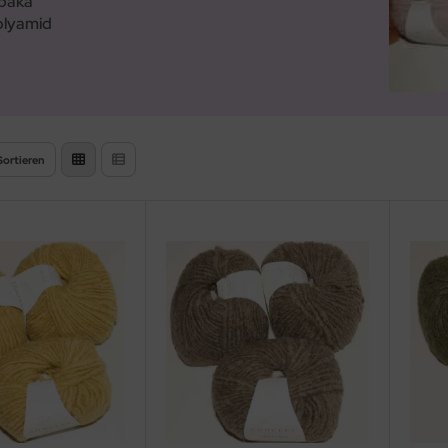
paka
lyamid
Sortieren