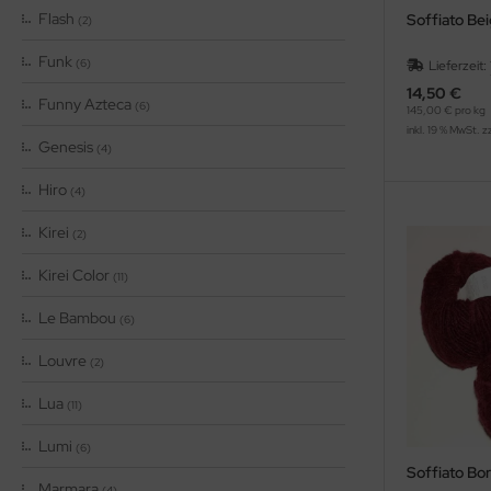
Flash
Soffiato Be
(2)
Funk
(6)
Lieferzeit:
14,50 €
Funny Azteca
(6)
145,00 € pro kg
inkl. 19 % MwSt. z
Genesis
(4)
Hiro
(4)
Kirei
(2)
Kirei Color
(11)
Le Bambou
(6)
Louvre
(2)
Lua
(11)
Lumi
(6)
Soffiato Bo
Marmara
(4)