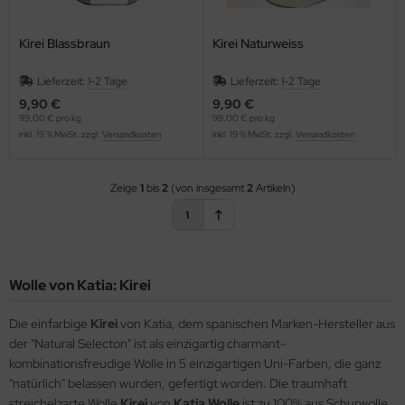
Kirei Blassbraun
Kirei Naturweiss
Lieferzeit:
1-2 Tage
Lieferzeit:
1-2 Tage
9,90 €
9,90 €
99,00 € pro kg
99,00 € pro kg
inkl. 19 % MwSt. zzgl.
Versandkosten
inkl. 19 % MwSt. zzgl.
Versandkosten
Zeige
1
bis
2
(von insgesamt
2
Artikeln)
1
Wolle von Katia: Kirei
Die einfarbige
Kirei
von Katia, dem spanischen Marken-Hersteller aus
der "Natural Selecton" ist als einzigartig charmant-
kombinationsfreudige Wolle in 5 einzigartigen Uni-Farben, die ganz
"natürlich" belassen wurden, gefertigt worden. Die traumhaft
streichelzarte Wolle
Kirei
von
Katia Wolle
ist zu 100% aus Schurwolle