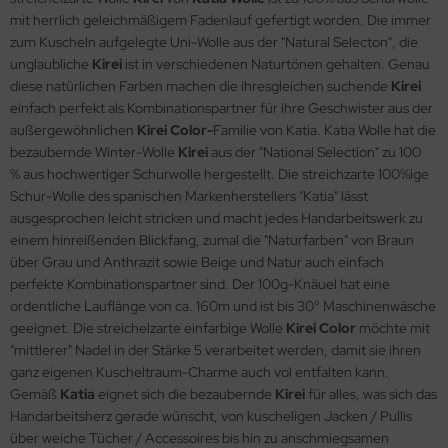
mit herrlich geleichmäßigem Fadenlauf gefertigt worden. Die immer
zum Kuscheln aufgelegte Uni-Wolle aus der "Natural Selecton", die
unglaubliche
Kirei
ist in verschiedenen Naturtönen gehalten. Genau
diese natürlichen Farben machen die ihresgleichen suchende
Kirei
einfach perfekt als Kombinationspartner für ihre Geschwister aus der
außergewöhnlichen
Kirei Color-
Familie von Katia. Katia Wolle hat die
bezaubernde Winter-Wolle
Kirei
aus der "National Selection"
zu 100
% aus hochwertiger Schurwolle hergestellt. Die streichzarte 100%ige
Schur-Wolle des spanischen Markenherstellers "Katia" lässt
ausgesprochen leicht stricken und macht jedes Handarbeitswerk zu
einem hinreißenden Blickfang, zumal die "Naturfarben" von Braun
über Grau und Anthrazit sowie Beige und Natur auch einfach
perfekte Kombinationspartner sind. Der 100g-Knäuel hat eine
ordentliche Lauflänge von ca. 160m und ist bis 30° Maschinenwäsche
geeignet. Die streichelzarte einfarbige Wolle
Kirei Color
möchte mit
"mittlerer" Nadel in der Stärke 5 verarbeitet werden, damit sie ihren
ganz eigenen Kuscheltraum-Charme auch vol entfalten kann.
Gemäß
Katia
eignet sich die bezaubernde
Kirei
für alles, was sich das
Handarbeitsherz gerade wünscht, von kuscheligen Jacken / Pullis
über weiche Tücher / Accessoires bis hin zu anschmiegsamen