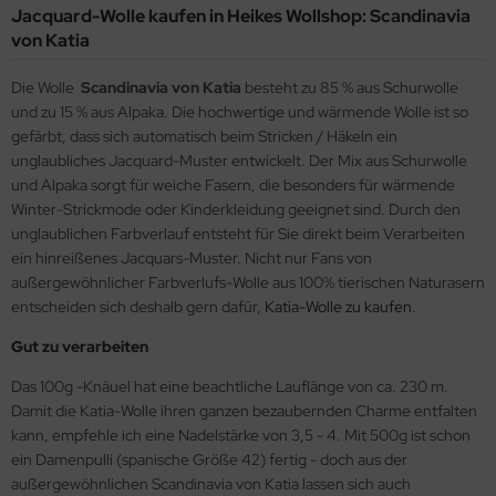
Jacquard-Wolle kaufen in Heikes Wollshop: Scandinavia
von Katia
Die Wolle
Scandinavia von Katia
besteht zu 85 % aus Schurwolle
und zu 15 % aus Alpaka. Die hochwertige und wärmende Wolle ist so
gefärbt, dass sich automatisch beim Stricken / Häkeln ein
unglaubliches Jacquard-Muster entwickelt. Der Mix aus Schurwolle
und Alpaka sorgt für weiche Fasern, die besonders für wärmende
Winter-Strickmode oder Kinderkleidung geeignet sind. Durch den
unglaublichen Farbverlauf entsteht für Sie direkt beim Verarbeiten
ein hinreißenes Jacquars-Muster. Nicht nur Fans von
außergewöhnlicher Farbverlufs-Wolle aus 100% tierischen Naturasern
entscheiden sich deshalb gern dafür,
Katia-Wolle zu kaufen
.
Gut zu verarbeiten
Das 100g -Knäuel hat eine beachtliche Lauflänge von ca. 230 m.
Damit die Katia-Wolle ihren ganzen bezaubernden Charme entfalten
kann, empfehle ich eine Nadelstärke von 3,5 - 4. Mit 500g ist schon
ein Damenpulli (spanische Größe 42) fertig - doch aus der
außergewöhnlichen Scandinavia von Katia lassen sich auch