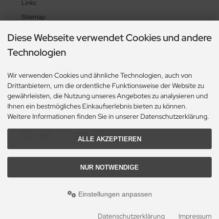
Links
Sitemap
Diese Webseite verwendet Cookies und andere
Technologien
Zahlungsmethoden
Wir verwenden Cookies und ähnliche Technologien, auch von
Drittanbietern, um die ordentliche Funktionsweise der Website zu
gewährleisten, die Nutzung unseres Angebotes zu analysieren und
Ihnen ein bestmögliches Einkaufserlebnis bieten zu können.
Weitere Informationen finden Sie in unserer Datenschutzerklärung.
Social Media
ALLE AKZEPTIEREN
NUR NOTWENDIGE
© 2026 Heikes-Handgewebtes
heikes-handgewebtes.de/shop/ - All rights reserved.
Einstellungen anpassen
DESIGN + REALISATION
by eW-Service.de
Datenschutzerklärung
Impressum