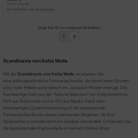
139,50 € pro kg
inkl. 19 % MwSt. zzgl.
Versandkosten
Zeige
1
bis
5
(von insgesamt
5
Artikeln)
1
Scandinavia von Katia Wolle
Mit der
Scandinavia von Katia Wolle
verarbeiten Sie
eine außergewöhnliche Farbverlaufswolle, die direkt beim Stricken
und / oder Häkeln automatisch ein Jacquard-Muster erzeugt. Das
hochwertige Garn aus der "Natural Selection" von Katia besteht zu
85% aus Schurwolle und zu 15% aus Alpaka. Dank diser
hochwertigen Zusammensetzung ist die bezaubernde
Farbverlaufswolle ein idealer wärmender Begleiter, die Ihre
Strickwerke in unwiderstehliche Uniakte verwandelt. Entdecken Sie
die bezaubernden Farbverläufe in meinem Online-Shop: