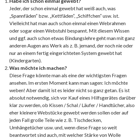
Habe ich schon einmal gewebt?
Jeder, der schon einmal gewebt hat weiß auch, was
„Spannfäden“ bzw. „Kettfäden“, „Schiffchen“ usw. ist.
Vielleicht hat man auch schon einmal einen Webrahmen
oder sogar einen Webstuhl bespannt. Mit diesem Wissen
und ggf. auch schon etwas Bindungslehre geht man mit ganz
anderen Augen ans Werk als z. B. jemand, der noch nie oder
nur an einem fertig eingerichteten System gewebt hat
(Kindergarten).
Was möchte ich machen?
Diese Frage könnte man als eine der wichtigsten Fragen
ansehen. Im ersten Moment kann man sagen: Ich möchte
weben! Aber damit ist es leider nicht so ganz getan. Es ist
absolut notwendig, sich vor Kauf eines Hilfsgerätes darüber
klar zu werden, ob Kissen / Schal / Läufer / Handtücher, also
eher kleinere Webstücke gewebt werden sollen oder auf
jeden Fall große Teile wie z. B. Tischdecken,
Umhängetücher usw. und, wenn diese Frage so weit
beantwortet sind auch, mit welcher Stärke von Wolle