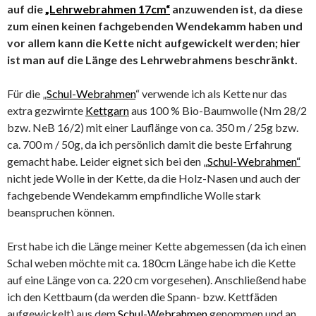
auf die
„Lehrwebrahmen 17cm“
anzuwenden ist, da diese
zum einen keinen fachgebenden Wendekamm haben und
vor allem kann die Kette nicht aufgewickelt werden; hier
ist man auf die Länge des Lehrwebrahmens beschränkt.
Für die „
Schul-Webrahmen
“ verwende ich als Kette nur das
extra gezwirnte
Kettgarn
aus 100 % Bio-Baumwolle (Nm 28/2
bzw. NeB 16/2) mit einer Lauflänge von ca. 350 m / 25g bzw.
ca. 700 m / 50g, da ich persönlich damit die beste Erfahrung
gemacht habe. Leider eignet sich bei den
„Schul-Webrahmen“
nicht jede Wolle in der Kette, da die Holz-Nasen und auch der
fachgebende Wendekamm empfindliche Wolle stark
beanspruchen können.
Erst habe ich die Länge meiner Kette abgemessen (da ich einen
Schal weben möchte mit ca. 180cm Länge habe ich die Kette
auf eine Länge von ca. 220 cm vorgesehen). Anschließend habe
ich den Kettbaum (da werden die Spann- bzw. Kettfäden
aufgewickelt) aus dem
Schul-Webrahmen
genommen und an