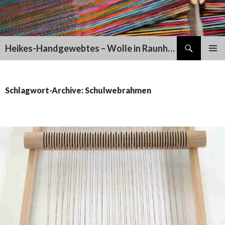
Suchen
Heikes-Handgewebtes – Wolle in Raunheim
SPRINGE
PRIMÄR
ZUM
MENÜ
INHALT
Schlagwort-Archive: Schulwebrahmen