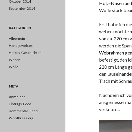
Oktober 2014
Holz-Nasen und
September 2014
Wolle stark bea
Erst habe ich di
KATEGORIEN
weben möchte mi
von ca. 220 cm 
Allgemein
werden die Span
Handgewebtes
Webrahmen
gen
Heikes-Geschichten
befestigt, den ic
Weben
220 cm Länge ge
Wolle
den „auseinand
Tisch mit Schra
META
Nachdem ich von
Anmelden
ausgemessen ha
Eintrags-Feed
verknotet:
Kommentar-Feed
WordPress.org