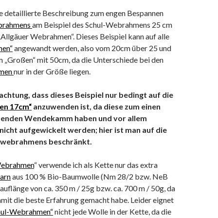
ne detaillierte Beschreibung zum engen Bespannen
ebrahmens
am Beispiel des Schul-Webrahmens 25 cm
„Allgäuer Webrahmen“. Dieses Beispiel kann auf alle
men“
angewandt werden, also vom 20cm über 25 und
m „Großen“ mit 50cm, da die Unterschiede bei den
hmen
nur in der Größe liegen.
eac
htung, dass dieses Beispiel nur bedingt auf die
en 17cm“
anzuwenden ist, da diese zum einen
benden Wendekamm haben und vor allem
nicht aufgewickelt werden; hier ist man auf die
rwebrahmens beschränkt.
Webrahmen
“ verwende ich als Kette nur das extra
arn
aus 100 % Bio-Baumwolle (Nm 28/2 bzw. NeB
Lauflänge von ca. 350 m / 25g bzw. ca. 700 m / 50g, da
amit die beste Erfahrung gemacht habe. Leider eignet
hul-Webrahmen“
nicht jede Wolle in der Kette, da die