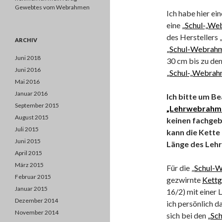
Gewebtes vom Webrahmen
Ich habe hier ei
eine
„Schul-„W
des Herstellers 
ARCHIV
„Schul-Webrah
Juni 2018
30 cm bis zu de
Juni 2016
„Schul-„Webra
Mai 2016
Januar 2016
Ich bitte um B
September 2015
„Lehrwebrahm
August 2015
keinen fachge
Juli 2015
kann die Kette 
Juni 2015
Länge des Leh
April 2015
März 2015
Für die „
Schul-
Februar 2015
gezwirnte
Kettg
Januar 2015
16/2) mit einer 
Dezember 2014
ich persönlich d
November 2014
sich bei den
„Sc