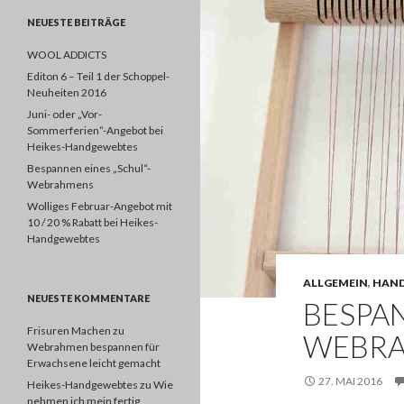
NEUESTE BEITRÄGE
WOOL ADDICTS
Editon 6 – Teil 1 der Schoppel-
Neuheiten 2016
Juni- oder „Vor-
Sommerferien“-Angebot bei
Heikes-Handgewebtes
Bespannen eines „Schul“-
Webrahmens
Wolliges Februar-Angebot mit
10 / 20 % Rabatt bei Heikes-
Handgewebtes
ALLGEMEIN
,
HAND
NEUESTE KOMMENTARE
BESPAN
Frisuren Machen
zu
WEBR
Webrahmen bespannen für
Erwachsene leicht gemacht
27. MAI 2016
Heikes-Handgewebtes
zu
Wie
nehmen ich mein fertig