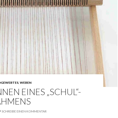
GEWEBTES
,
WEBEN
NEN EINES „SCHUL“-
AHMENS
SCHREIBE EINEN KOMMENTAR