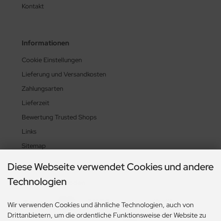
Kontakt
Informationen
Cookie Einstellungen
Lieferung und Versandkosten
Zahlungsarten
Lieferzeit
Bewertung Trusted Shops
Links
Sitemap
Diese Webseite verwendet Cookies und andere
Technologien
Zahlungsmethoden
Wir verwenden Cookies und ähnliche Technologien, auch von
Drittanbietern, um die ordentliche Funktionsweise der Website zu