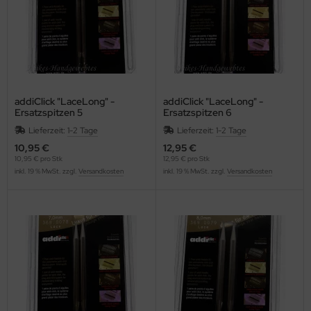
addiClick "LaceLong" -
addiClick "LaceLong" -
Ersatzspitzen 5
Ersatzspitzen 6
Lieferzeit:
1-2 Tage
Lieferzeit:
1-2 Tage
10,95 €
12,95 €
10,95 € pro Stk
12,95 € pro Stk
inkl. 19 % MwSt. zzgl.
Versandkosten
inkl. 19 % MwSt. zzgl.
Versandkosten