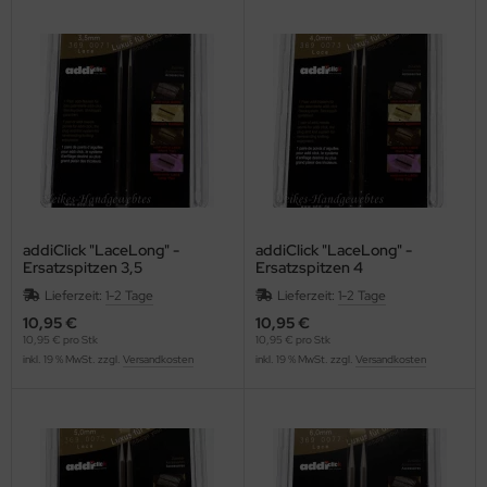
addiClick "LaceLong" -
addiClick "LaceLong" -
Ersatzspitzen 3,5
Ersatzspitzen 4
Lieferzeit:
1-2 Tage
Lieferzeit:
1-2 Tage
10,95 €
10,95 €
10,95 € pro Stk
10,95 € pro Stk
inkl. 19 % MwSt. zzgl.
Versandkosten
inkl. 19 % MwSt. zzgl.
Versandkosten