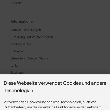
Kontakt
Informationen
Cookie Einstellungen
Lieferung und Versandkosten
Zahlungsarten
Lieferzeit
Bewertung Trusted Shops
Links
Sitemap
Diese Webseite verwendet Cookies und andere
Technologien
Zahlungsmethoden
Wir verwenden Cookies und ähnliche Technologien, auch von
Drittanbietern, um die ordentliche Funktionsweise der Website zu