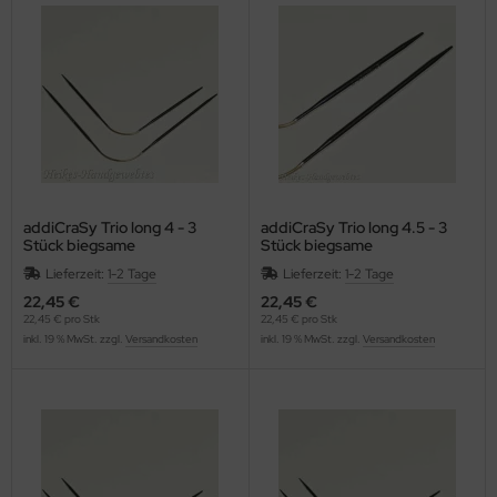
OOLADDICTS
(276)
addiCraSy Trio long 4 - 3
addiCraSy Trio long 4.5 - 3
Stück biegsame
Stück biegsame
Strumpfstricknadeln
Strumpfstricknadeln
Lieferzeit:
1-2 Tage
Lieferzeit:
1-2 Tage
22,45 €
22,45 €
22,45 € pro Stk
22,45 € pro Stk
inkl. 19 % MwSt. zzgl.
Versandkosten
inkl. 19 % MwSt. zzgl.
Versandkosten