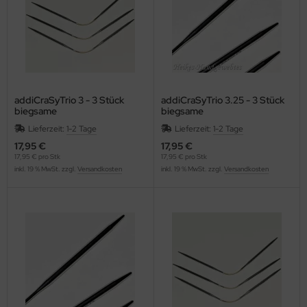
addiCraSyTrio 3 - 3 Stück
addiCraSyTrio 3.25 - 3 Stück
biegsame
biegsame
Strumpfstricknadeln
Strumpfstricknadeln
Lieferzeit:
1-2 Tage
Lieferzeit:
1-2 Tage
17,95 €
17,95 €
17,95 € pro Stk
17,95 € pro Stk
inkl. 19 % MwSt. zzgl.
Versandkosten
inkl. 19 % MwSt. zzgl.
Versandkosten