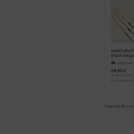
addiCraSyTr
Stück bieg
Strumpfstri
Lieferzeit:
24,95 €
24,95 € pro Stk
inkl. 19 % MwSt. z
Zeige
1
bis
6
(von 