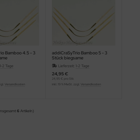
io Bamboo 4.5 - 3
addiCraSyTrio Bamboo 5 - 3
same
Stück biegsame
cknadeln
Strumpfstricknadeln
1-2 Tage
Lieferzeit:
1-2 Tage
24,95 €
24,95 € pro Stk
zgl.
Versandkosten
inkl. 19 % MwSt. zzgl.
Versandkosten
insgesamt
6
Artikeln)