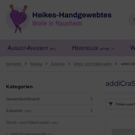
ALLES ANZEIGEN AUS HERSTELLER
ALLES ANZEIGEN AUS WOLLE
ALLES ANZEIGEN AUS WEBRAHMEN
ALLES ANZEIGEN AUS ZUBEHÖR
ALLES ANZEIGEN AUS SONDERPOSTEN
(18911)
(556)
(4758)
(150)
(7)
August-Angebot
Hersteller
W
iafil
tikelname
ttgarn
asperlen geschliffen
trakan
(41)
(4758)
(779)
(50)
(2)
(4551)
(39)
rner
ilaufgarn/-Wolle
nd-Webrahmen
öpfe
ulia - Lang Yarns
(222)
(3)
(2)
(4)
(2)
Startseite
Katalog
Zubehör
Strick- und Häkelnadeln
addiCra
tia
rbton
hiffchen/Webnadeln/Zubehör
rick- und Häkelnadeln
yle
(331)
(1)
(5194)
(416)
(18)
addiCra
Kategorien
ng Yarns
mplettsets
arterset
ickliesel
(6)
(1)
(1772)
(1)
Gesamtsortiment
al
uflaenge
schwebrahmen
itschriften
(3)
(4120)
(97)
(13)
Filtern und 
Zubehör
(556)
o Lana
delstaerke
bblatt / Gatterkamm
(14)
(5010)
(41)
Strick- und Häkelnadeln
(416)
hoppel
llstränge zum Färben
brahmen Allgäuer (Schulwebrahmen)
(1361)
(33)
(8)
addi Sockenwunder
(5)