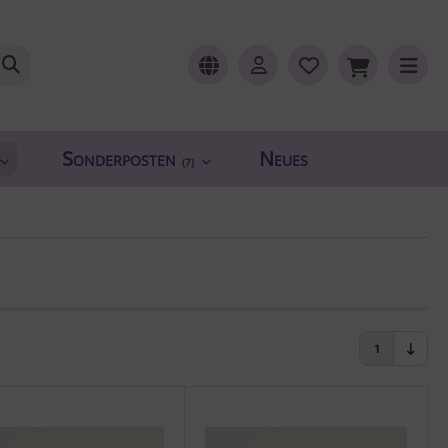
Sonderposten
Neues
(7)
1