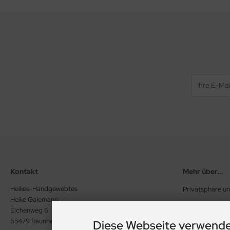
Kontakt
Mehr über...
Heikes-Handgewebtes
Privatsphäre u
Heike Galemann
Allgemeine Ge
Eichenweg 6
Widerrufsrecht
65479 Raunheim
Diese Webseite verwende