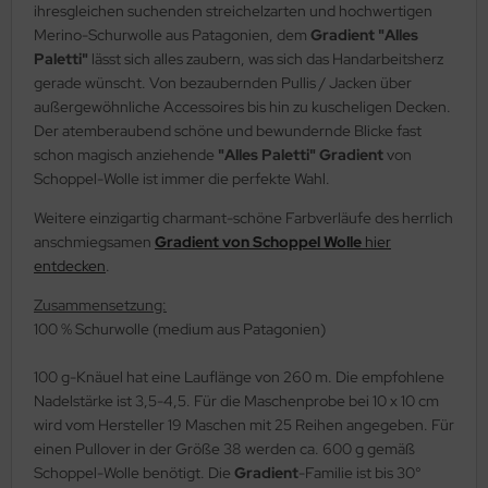
ihresgleichen suchenden streichelzarten und hochwertigen
Merino-Schurwolle aus Patagonien, dem
Gradient "Alles
Paletti"
lässt sich alles zaubern, was sich das Handarbeitsherz
gerade wünscht. Von bezaubernden Pullis / Jacken über
außergewöhnliche Accessoires bis hin zu kuscheligen Decken.
Der atemberaubend schöne und bewundernde Blicke fast
schon magisch anziehende
"Alles Paletti" Gradient
von
Schoppel-Wolle ist immer die perfekte Wahl.
Weitere einzigartig charmant-schöne Farbverläufe des herrlich
anschmiegsamen
Gradient von Schoppel Wolle
hier
entdecken
.
Zusammensetzung:
100 % Schurwolle (medium aus Patagonien)
100 g-Knäuel hat eine Lauflänge von 260 m. Die empfohlene
Nadelstärke ist 3,5-4,5. Für die Maschenprobe bei 10 x 10 cm
wird vom Hersteller 19 Maschen mit 25 Reihen angegeben. Für
einen Pullover in der Größe 38 werden ca. 600 g gemäß
Schoppel-Wolle benötigt. Die
Gradient
-Familie ist bis 30°