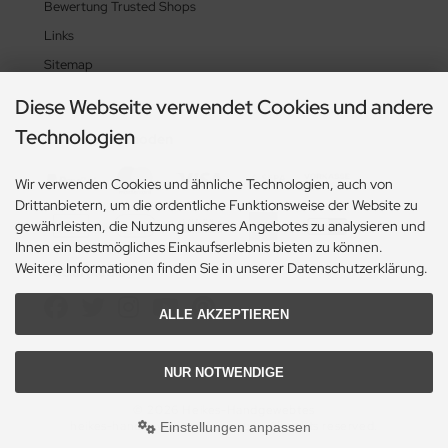
Bewertung Trusted Shops
Links
Sitemap
Diese Webseite verwendet Cookies und andere
Technologien
Zahlungsmethoden
Wir verwenden Cookies und ähnliche Technologien, auch von
Drittanbietern, um die ordentliche Funktionsweise der Website zu
gewährleisten, die Nutzung unseres Angebotes zu analysieren und
Ihnen ein bestmögliches Einkaufserlebnis bieten zu können.
Weitere Informationen finden Sie in unserer Datenschutzerklärung.
Social Media
ALLE AKZEPTIEREN
NUR NOTWENDIGE
© 2026 Heikes-Handgewebtes
heikes-handgewebtes.de/shop/ - All rights reserved.
Einstellungen anpassen