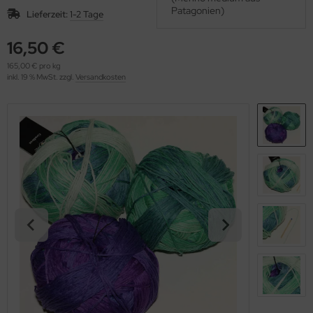
OOLADDICTS
Patagonien)
(276)
Lieferzeit:
1-2 Tage
16,50 €
165,00 € pro kg
inkl. 19 % MwSt. zzgl.
Versandkosten