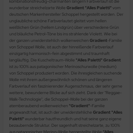
kombinationsfreudig-charmanten längern Farbverlauf ist die
wunderbar streichelzarte Wolle
Gradient "Alles Paletti"
vom
deutschen Markenhersteller Schoppel hergestellt worden. Der
unglaubliche schöne Farbverlautet gleitet vom hellen
weißlichen Grün (hellem Lindgrün) über verschiedene Grün
und bläuliche Petrol-Töne bis ins strahlende Violett. Wie bei
der ganzen unwiderstehlich wolkenweichen
Gradient
-Familie
von Schoppel Wolle, ist auch der hinreißende Farbverlauf
einzigartig harmonisch-fein abgestimmt und traumhaft
langläuftig. Die Kuscheltraum-Wolle
"Alles Paletti" Gradient
ist zu 100% aus patagoniischer Merinoschurwolle (medium)
von Schoppel produziert worden. Die ihresgleichen suchende
Wolle mit ihrem außergewöhnlich schönen und längeren
Farbverlauf ein faszinierender Augenschmaus, der sehr gerne
weitere, bewunderne Blicke auf sich zieht. Dank der "Reggae-
Walk-Technologie", die Schoppel-Wolle bei der ganzen
atemberaubend wolkenweichen
"Gradient"
-Familie
angewandt hat, ist auch der unwiderstehliche
Gradient "Alles
Paletti"
wunderbar hautfreundlich und hat seine ganz eigene
bezaubernde Struktur. Der sagenhaft streichelzarte, zu 100%
aus patagonischer Merino-Wolle hergestellte Wolle
“Alles