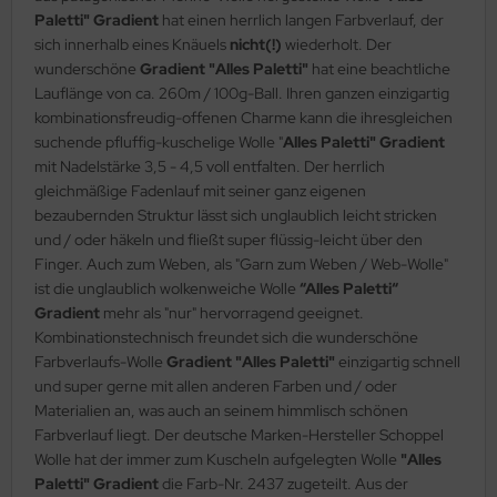
Paletti" Gradient
hat einen herrlich langen Farbverlauf, der
sich innerhalb eines Knäuels
nicht(!)
wiederholt. Der
wunderschöne
Gradient "Alles Paletti"
hat eine beachtliche
Lauflänge von ca. 260m / 100g-Ball. Ihren ganzen einzigartig
kombinationsfreudig-offenen Charme kann die ihresgleichen
suchende pfluffig-kuschelige Wolle "
Alles Paletti" Gradient
mit Nadelstärke 3,5 - 4,5 voll entfalten. Der herrlich
gleichmäßige Fadenlauf mit seiner ganz eigenen
bezaubernden Struktur lässt sich unglaublich leicht stricken
und / oder häkeln und fließt super flüssig-leicht über den
Finger. Auch zum Weben, als "Garn zum Weben / Web-Wolle"
ist die unglaublich wolkenweiche Wolle
“Alles Paletti“
Gradient
mehr als "nur" hervorragend geeignet.
Kombinationstechnisch freundet sich die wunderschöne
Farbverlaufs-Wolle
Gradient "Alles Paletti"
einzigartig schnell
und super gerne mit allen anderen Farben und / oder
Materialien an, was auch an seinem himmlisch schönen
Farbverlauf liegt. Der deutsche Marken-Hersteller Schoppel
Wolle hat der immer zum Kuscheln aufgelegten Wolle
"Alles
Paletti" Gradient
die Farb-Nr. 2437 zugeteilt. Aus der