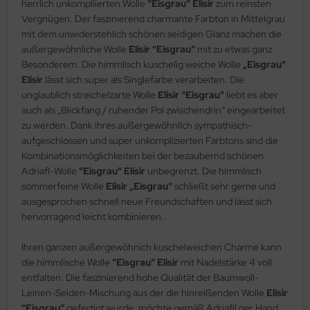
herrlich unkompliierten Wolle
“Eisgrau“ Elisir
zum reinsten
Vergnügen. Der faszinierend charmante Farbton in Mittelgrau
mit dem unwiderstehlich schönen seidigen Glanz machen die
außergewöhnliche Wolle
Elisir "Eisgrau“
mit zu etwas ganz
Besonderem. Die himmlisch kuschelig weiche Wolle
„Eisgrau"
Elisir
lässt sich super als Singlefarbe verarbeiten. Die
unglaublich streichelzarte Wolle
Elisir "Eisgrau"
liebt es aber
auch als „Blickfang / ruhender Pol zwischendrin“ eingearbeitet
zu werden. Dank ihres außergewöhnlich sympathisch-
aufgeschlossen und super unkomplizierten Farbtons sind die
Kombinationsmöglichkeiten bei der bezaubernd schönen
Adriafl-Wolle
"Eisgrau" Elisir
unbegrenzt. Die himmlisch
sommerfeine Wolle
Elisir „Eisgrau"
schließt sehr gerne und
ausgesprochen schnell neue Freundschaften und lässt sich
hervorragend leicht kombinieren.
Ihren ganzen außergewöhnich kuschelweichen Charme kann
die himmlische Wolle
“Eisgrau“ Elisir
mit Nadelstärke 4 voll
entfalten. Die faszinierend hohe Qualität der Baumwoll-
Leinen-Seiden-Mischung aus der die hinreißenden Wolle
Elisir
“Eisgrau“
gefertigt wurde, möchte gemäß Adriafil per Hand