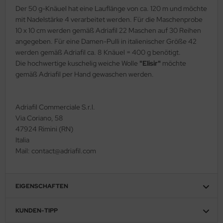
Der 50 g-Knäuel hat eine Lauflänge von ca. 120 m und möchte
mit Nadelstärke 4 verarbeitet werden. Für die Maschenprobe
10 x 10 cm werden gemäß Adriafil 22 Maschen auf 30 Reihen
angegeben. Für eine Damen-Pulli in italienischer Größe 42
werden gemäß Adriafil ca. 8 Knäuel = 400 g benötigt.
Die hochwertige kuschelig weiche Wolle
"Elisir"
möchte
gemäß Adriafil per Hand gewaschen werden.
Adriafil Commerciale S.r.l.
Via Coriano, 58
47924 Rimini (RN)
Italia
Mail: contact@adriafil.com
EIGENSCHAFTEN
KUNDEN-TIPP