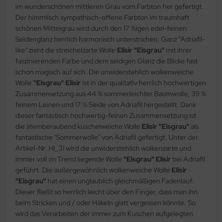
im wunderschönen mittleren Grau vom Farbton her gefertigt.
Der himmlisch sympathisch-offene Farbton im traumhaft
schönen Mittelgrau wird durch den 17 %igen edel-feinen
Seidenglanz herrlich harmonisch unterstrichen. Ganz "Adriafil-
like" zieht die streichelzarte Wolle
Elisir "Eisgrau"
mit ihrer
faszinierenden Farbe und dem seidigen Glanz die Blicke fast
schon magisch auf sich. Die unwiderstehlich wolkenweiche
Wolle
"Eisgrau" Elisir
ist in der qualitativ herrlich hochwertigen
Zusammensetzung aus 44 % sommerleichter Baumwolle, 39 %
feinem Leinen und 17 % Seide von Adriafil hergestellt. Dank
dieser fantastisch hochwertig-feinen Zusammensetzung ist
die atemberaubend kuschelweiche Wolle
Elisir "Eisgrau"
als
fantastische "Sommerwolle" von Adriafil gefertigt. Unter der
Artikel-Nr. HI_31 wird die unwiderstehlich wolkenzarte und
immer voll im Trend liegende Wolle
"Eisgrau" Elisir
bei Adriafil
geführt. Die außergewöhnlich wolkenweiche Wolle
Elisir
"Eisgrau"
hat einen unglaublich gleichmäßigen Fadenlauf.
Dieser fließt so herrlich leicht über den Finger, dass man ihn
beim Stricken und / oder Häkeln glatt vergessen könnte. So
wird das Verarbeiten der immer zum Kuschen aufgelegten