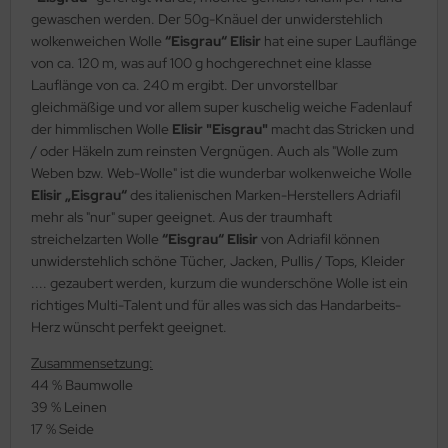
gewaschen werden. Der 50g-Knäuel der unwiderstehlich
wolkenweichen Wolle
“Eisgrau“ Elisir
hat eine super Lauflänge
von ca. 120 m, was auf 100 g hochgerechnet eine klasse
Lauflänge von ca. 240 m ergibt. Der unvorstellbar
gleichmäßige und vor allem super kuschelig weiche Fadenlauf
der himmlischen Wolle
Elisir "Eisgrau"
macht das Stricken und
/ oder Häkeln zum reinsten Vergnügen. Auch als "Wolle zum
Weben bzw. Web-Wolle" ist die wunderbar wolkenweiche Wolle
Elisir „Eisgrau“
des italienischen Marken-Herstellers Adriafil
mehr als "nur" super geeignet. Aus der traumhaft
streichelzarten Wolle
“Eisgrau“ Elisir
von Adriafil können
unwiderstehlich schöne Tücher, Jacken, Pullis / Tops, Kleider
.... gezaubert werden, kurzum die wunderschöne Wolle ist ein
richtiges Multi-Talent und für alles was sich das Handarbeits-
Herz wünscht perfekt geeignet.
Zusammensetzung:
44 % Baumwolle
39 % Leinen
17 % Seide