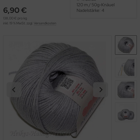
OOLADDICTS
120 m / 50g-Knäuel
(276)
6,90 €
Nadelstärke: 4
138,00 € pro kg
inkl. 19 % MwSt. zzgl.
Versandkosten