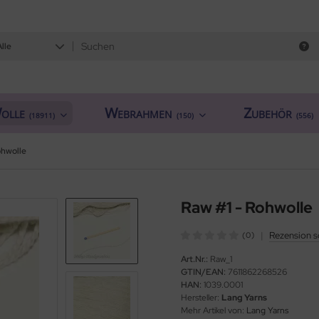
Alle
olle
Webrahmen
Zubehör
(18911)
(150)
(556)
ohwolle
Raw #1 - Rohwolle
|
Rezension s
(0)
Art.Nr.:
Raw_1
GTIN/EAN:
7611862268526
HAN:
1039.0001
Hersteller:
Lang Yarns
Mehr Artikel von:
Lang Yarns