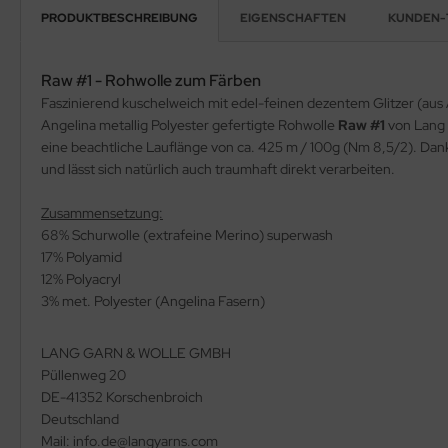
PRODUKTBESCHREIBUNG
EIGENSCHAFTEN
KUNDEN-
Raw #1 - Rohwolle zum Färben
Faszinierend kuschelweich mit edel-feinen dezentem Glitzer (aus 
Angelina metallig Polyester gefertigte Rohwolle
Raw #1
von Lang 
eine beachtliche Lauflänge von ca. 425 m / 100g (Nm 8,5/2). Dank
und lässt sich natürlich auch traumhaft direkt verarbeiten.
Zusammensetzung:
68% Schurwolle (extrafeine Merino) superwash
17% Polyamid
12% Polyacryl
3% met. Polyester (Angelina Fasern)
LANG GARN & WOLLE GMBH
Püllenweg 20
DE-41352 Korschenbroich
Deutschland
Mail: info.de@langyarns.com