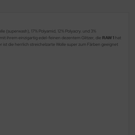
lle (superwash), 17% Polyamid, 12% Polyacry. und 3%
 mit ihrem einzigartig edel-feinen dezentem Glitzer, die
RAW 1
hat
st die herrlich streichelzarte Wolle super zum Färben geeignet