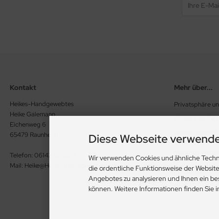
Kontakt
Mehr über...
Heikes-Handgewebtes
Privatsphäre u
Heike Galemann
Allgemeine Ge
Eichenweg 6
Widerrufsrecht
65479 Raunheim
Diese Webseite verwende
Vertrag wide
Telefon: 06142 926386
Wir verwenden Cookies und ähnliche Techn
Mail: Heike@Heikes-Handgewebtes.de
die ordentliche Funktionsweise der Websit
Impressum
Angebotes zu analysieren und Ihnen ein be
Kontakt
können. Weitere Informationen finden Sie 