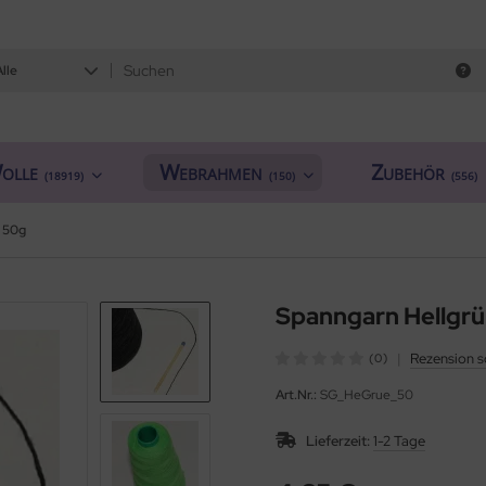
Alle
olle
Webrahmen
Zubehör
(18919)
(150)
(556)
 50g
Spanngarn Hellgr
|
Rezension s
(0)
Art.Nr.:
SG_HeGrue_50
Lieferzeit:
1-2 Tage