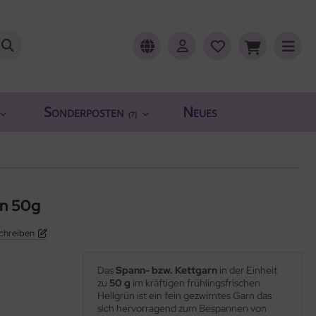
Sonderposten
Neues
(7)
ün 50g
chreiben
Das
Spann- bzw. Kettgarn
in der Einheit
zu
50 g
im kräftigen frühlingsfrischen
Hellgrün ist ein fein gezwirntes Garn das
sich hervorragend zum Bespannen von