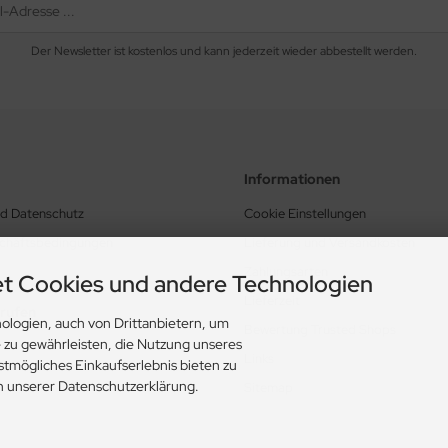
Der Newsletter ist kostenlos und kann jederzeit wieder abbestellt werden.
Informationen
nd Datenschutz
Cookie Einstellungen
schäftsbedingungen
Lieferung und Versandkosten
Zahlungsarten
t Cookies und andere Technologien
Lieferzeit
rrufen
ologien, auch von Drittanbietern, um
Bewertung Trusted Shops
e zu gewährleisten, die Nutzung unseres
Links
stmögliches Einkaufserlebnis bieten zu
in unserer Datenschutzerklärung.
Sitemap