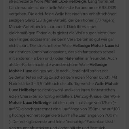
streichelzarte Wolle
Mohair Luxe Hellbeige
. Lang Yarns hat
für die wunderschöne helle Wolle die Farbnummer 698.0139
vergeben. Die edel-feine Wolle hat einen traumhaft schönen
seidigen Glanz (23 %iger-Anteil), der den hohen (77 %igen)
Mohair-Anteil perfekt abrundet. Dank ihres super
gleichmäßigen Fadenlaufs gleitet die Wolle super leicht über
den Finger, sodass man sie beim Verarbeiten so gut wie gar
nicht spürt. Die streichelfeine Wolle
Hellbeige Mohair Luxe
ist
ein richtiges Kombinationstalent, das sich fantastisch schnell
mit anderen Farben und / oder Materialien anfreundet. Auch
als Uni-Farbe macht die wunderschöne Wolle
Hellbeige
Mohair Luxe
einiges her. Je nach Lichteinfall strahlt der
Seidenanteil so richtig zwischen dem edlen Mohair durch. Mit
Nadelstärke 3 - 3,5 fühlt sich die pfluffig-weiche Wolle
Mohair
Luxe Hellbeige
so richtig wohl und kann ihren fantastischen
edlen Charakter so richtig entfalten. Der 25g-Knäuel der Wolle
Mohair Luxe Hellbeige
hat die super Lauflänge von 175 m (=
auf 50 g hochgerechnet eine Lauflänge von 350m und auf 100
g hochgerechnet sogar die traumhafte Lauflänge von 700 m!
). Der edel glänzende und feine "mohairige" Fadenlauf lässt
sich traumhaft stricken und / oder häkeln und lässt sich