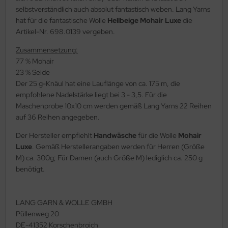
selbstverständlich auch absolut fantastisch weben. Lang Yarns
hat für die fantastische Wolle
Hellbeige Mohair Luxe
die
Artikel-Nr. 698.0139 vergeben.
Zusammensetzung:
77 % Mohair
23 % Seide
Der 25 g-Knäul hat eine Lauflänge von ca. 175 m, die
empfohlene Nadelstärke liegt bei 3 - 3,5. Für die
Maschenprobe 10x10 cm werden gemäß Lang Yarns 22 Reihen
auf 36 Reihen angegeben.
Der Hersteller empfiehlt
Handwäsche
für die Wolle
Mohair
Luxe
. Gemäß Herstellerangaben werden für Herren (Größe
M) ca. 300g; Für Damen (auch Größe M) lediglich ca. 250 g
benötigt.
LANG GARN & WOLLE GMBH
Püllenweg 20
DE-41352 Korschenbroich