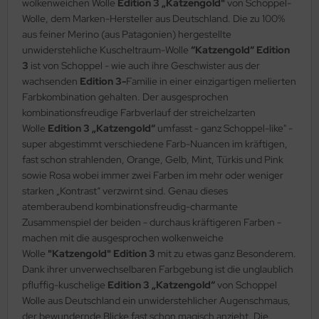
wolkenweichen Wolle
Edition 3 „Katzengold"
von Schoppel-
Wolle, dem Marken-Hersteller aus Deutschland. Die zu 100%
aus feiner Merino (aus Patagonien) hergestellte
unwiderstehliche Kuscheltraum-Wolle
“Katzengold“ Edition
3
ist von Schoppel - wie auch ihre Geschwister aus der
wachsenden
Edition 3-
Familie in einer einzigartigen melierten
Farbkombination gehalten. Der ausgesprochen
kombinationsfreudige Farbverlauf der streichelzarten
Wolle
Edition 3 „Katzengold“
umfasst - ganz Schoppel-like" -
super abgestimmt verschiedene Farb-Nuancen im kräftigen,
fast schon strahlenden, Orange, Gelb, Mint, Türkis und Pink
sowie Rosa wobei immer zwei Farben im mehr oder weniger
starken „Kontrast“ verzwirnt sind. Genau dieses
atemberaubend kombinationsfreudig-charmante
Zusammenspiel der beiden - durchaus kräftigeren Farben -
machen mit die ausgesprochen wolkenweiche
Wolle
"Katzengold"
Edition 3
mit zu etwas ganz Besonderem.
Dank ihrer unverwechselbaren Farbgebung ist die unglaublich
pfluffig-kuschelige
Edition 3 „Katzengold“
von Schoppel
Wolle aus Deutschland ein unwiderstehlicher Augenschmaus,
der bewundernde Blicke fast schon magisch anzieht. Die