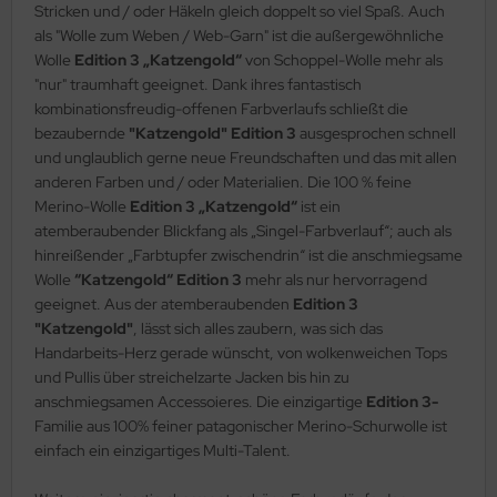
Stricken und / oder Häkeln gleich doppelt so viel Spaß. Auch
als "Wolle zum Weben / Web-Garn" ist die außergewöhnliche
Wolle
Edition 3 „Katzengold“
von Schoppel-Wolle mehr als
"nur" traumhaft geeignet. Dank ihres fantastisch
kombinationsfreudig-offenen Farbverlaufs schließt die
bezaubernde
"Katzengold" Edition 3
ausgesprochen schnell
und unglaublich gerne neue Freundschaften und das mit allen
anderen Farben und / oder Materialien. Die 100 % feine
Merino-Wolle
Edition 3 „Katzengold“
ist ein
atemberaubender Blickfang als „Singel-Farbverlauf“; auch als
hinreißender „Farbtupfer zwischendrin“ ist die anschmiegsame
Wolle
“Katzengold“ Edition 3
mehr als nur hervorragend
geeignet. Aus der atemberaubenden
Edition 3
"Katzengold"
, lässt sich alles zaubern, was sich das
Handarbeits-Herz gerade wünscht, von wolkenweichen Tops
und Pullis über streichelzarte Jacken bis hin zu
anschmiegsamen Accessoieres. Die einzigartige
Edition 3-
Familie aus 100% feiner patagonischer Merino-Schurwolle ist
einfach ein einzigartiges Multi-Talent.