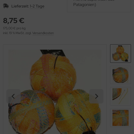
OOLADDICTS
Patagonien)
(276)
Lieferzeit:
1-2 Tage
8,75 €
175,00 € pro kg
inkl. 19 % MwSt. zzgl.
Versandkosten