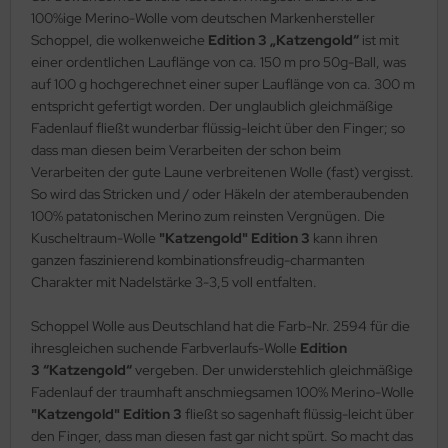
100%ige Merino-Wolle vom deutschen Markenhersteller
Schoppel, die wolkenweiche
Edition 3 „Katzengold“
ist mit
einer ordentlichen Lauflänge von ca. 150 m pro 50g-Ball, was
auf 100 g hochgerechnet einer super Lauflänge von ca. 300 m
entspricht gefertigt worden. Der unglaublich gleichmäßige
Fadenlauf fließt wunderbar flüssig-leicht über den Finger; so
dass man diesen beim Verarbeiten der schon beim
Verarbeiten der gute Laune verbreitenen Wolle (fast) vergisst.
So wird das Stricken und / oder Häkeln der atemberaubenden
100% patatonischen Merino zum reinsten Vergnügen. Die
Kuscheltraum-Wolle
"Katzengold"
Edition 3
kann ihren
ganzen faszinierend kombinationsfreudig-charmanten
Charakter mit Nadelstärke 3-3,5 voll entfalten.
Schoppel Wolle aus Deutschland hat die Farb-Nr. 2594 für die
ihresgleichen suchende Farbverlaufs-Wolle
Edition
3 “Katzengold“
vergeben. Der unwiderstehlich gleichmäßige
Fadenlauf der traumhaft anschmiegsamen 100% Merino-Wolle
"Katzengold"
Edition 3
fließt so sagenhaft flüssig-leicht über
den Finger, dass man diesen fast gar nicht spürt. So macht das