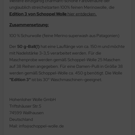
Weitere einzigartig charmant-schöne Farbverläufe der
unglaublich streichelzarten 100% feinen Merinowolle, die
Edition 3 von Schoppel Wolle
hier entdecken.
Zusammensetzung:
100 % Schurwolle (feine Merino superwash aus Patagonien)
Der
50 g-Ball(!)
hat eine Lauflänge von ca. 150 m und möchte
mit Nadelstärke 3-3,5 verarbeitet werden. Für die
Maschenprobe werden gemäß Schoppel-Wolle 25 Maschen
auf 38 Reihen angegeben. Für eine Damen-Pulli in Größe 38
werden gemäß Schoppel-Wolle ca. 450 g benötigt. Die Wolle
"Edition 3"
ist bis 30° Waschmaschinen-geeignet.
Hohenloher Wolle GmbH
Triftshäuser Str.5
74599 Wallhausen
Deutschland
Mail: info@schoppel-wolle.de