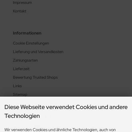
Impressum
Kontakt
Informationen
Cookie Einstellungen
Lieferung und Versandkosten
Zahlungsarten
Lieferzeit
Bewertung Trusted Shops
Links
Sitemap
Diese Webseite verwendet Cookies und andere
Technologien
Zahlungsmethoden
Wir verwenden Cookies und ähnliche Technologien, auch von