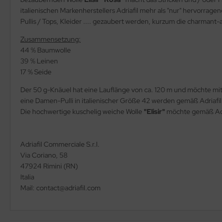
italienischen Markenherstellers Adriafil mehr als "nur" hervorr
Pullis / Tops, Kleider .... gezaubert werden, kurzum die charmant-
Zusammensetzung:
44 % Baumwolle
39 % Leinen
17 % Seide
Der 50 g-Knäuel hat eine Lauflänge von ca. 120 m und möchte mi
eine Damen-Pulli in italienischer Größe 42 werden gemäß Adriafil
Die hochwertige kuschelig weiche Wolle
"Elisir"
möchte gemäß Adr
Adriafil Commerciale S.r.l.
Via Coriano, 58
47924 Rimini (RN)
Italia
Mail: contact@adriafil.com