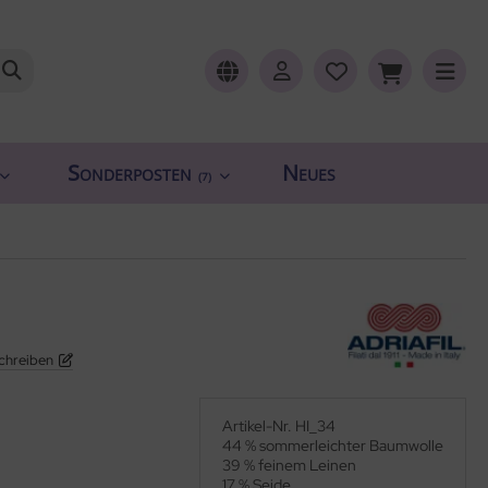
Sonderposten
Neues
(7)
chreiben
Artikel-Nr. HI_34
44 % sommerleichter Baumwolle
39 % feinem Leinen
17 % Seide