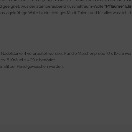
agend geeignet. Aus der atemberaubend Kuscheltraum-Wolle
“Pflaume“ Elis
aussagekräftige Wolle ist ein richtiges Multi-Talent und für alles was sic
t Nadelstärke 4 verarbeitet werden. Für die Maschenprobe 10 x 10 cm w
 ca. 8 Knäuel = 400 g benötigt.
iafil per Hand gewaschen werden.