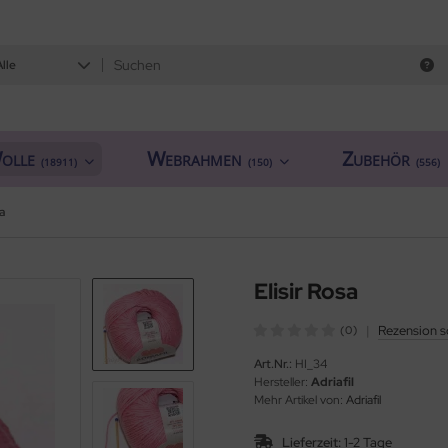
Alle
olle
Webrahmen
Zubehör
(18911)
(150)
(556)
a
Elisir Rosa
|
Rezension s
(0)
Art.Nr.:
HI_34
Hersteller:
Adriafil
Mehr Artikel von:
Adriafil
Lieferzeit:
1-2 Tage