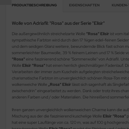
PRODUKTBESCHREIBUNG
EIGENSCHAFTEN
KUNDEN-
Wolle von Adriafil: "Rosa" aus der Serie "Elisir"
Die außergewöhnlich streichelzarte Wolle
“Rosa“ Elisir
ist vom it
sympathische Farbton wird durch den 17 %igen edel-feinen Seidengl
und dem seidigen Glanz weitere, bewundernde Blick fast schon ma
sommerleichter Baumwolle, 39 % feinem Leinen und 17 % Seide von
"Rosa"
eine faszinierend schöne "Sommerwolle" von Adriafil. Unte
Wolle
Elisir "Rosa"
hat einen herrlich gleichmäßigen Fadenlauf. Die
Verarbeiten der immer zum Kuscheln aufgelegten streichelweich
charismatische Farbton im unvergleichlich schönen Rosa-Ton mit
wolkenweiche Wolle
„Rosa" Elisir
lässt sich sagenhaft als Single
zwischendrin“ eingearbeitet zu werden. Dank oder trotz ihres cha
anderen Farben und / oder Materialien. Die hinreißend sommerfe
Ihren ganzen unvergleichlich wolkenweichen Charme kann die a
Mischung aus der die faszinierend kuschelige Wolle
Elisir “Rosa“
p
hat eine super Lauflänge von ca. 120 m, was auf 100 g hochgerech
bezaubernden Wolle
Elisir "Rosa"
macht das Stricken und / oder H