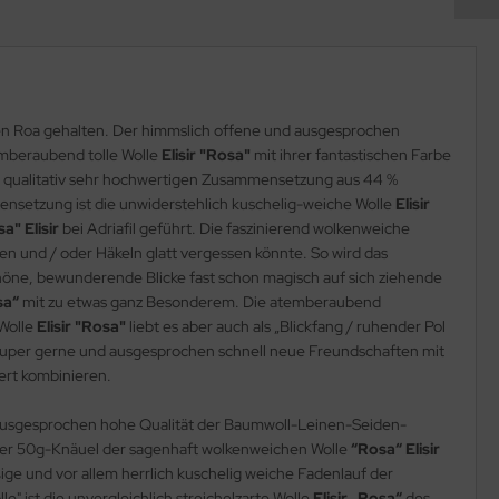
igen Roa gehalten. Der himmslich offene und ausgesprochen
temberaubend tolle Wolle
Elisir "Rosa"
mit ihrer fantastischen Farbe
er qualitativ sehr hochwertigen Zusammensetzung aus 44 %
ensetzung ist die unwiderstehlich kuschelig-weiche Wolle
Elisir
a" Elisir
bei Adriafil geführt. Die faszinierend wolkenweiche
ken und / oder Häkeln glatt vergessen könnte. So wird das
öne, bewunderende Blicke fast schon magisch auf sich ziehende
sa“
mit zu etwas ganz Besonderem. Die atemberaubend
 Wolle
Elisir "Rosa"
liebt es aber auch als „Blickfang / ruhender Pol
uper gerne und ausgesprochen schnell neue Freundschaften mit
iert kombinieren.
e ausgesprochen hohe Qualität der Baumwoll-Leinen-Seiden-
er 50g-Knäuel der sagenhaft wolkenweichen Wolle
“Rosa“ Elisir
ige und vor allem herrlich kuschelig weiche Fadenlauf der
 ist die unvergleichlich streichelzarte Wolle
Elisir „Rosa“
des