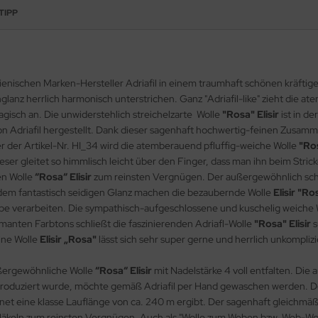
TIPP
alienischen Marken-Hersteller Adriafil in einem traumhaft schönen kräft
anz herrlich harmonisch unterstrichen. Ganz "Adriafil-like" zieht die a
gisch an. Die unwiderstehlich streichelzarte Wolle
"Rosa" Elisir
ist in d
 Adriafil hergestellt. Dank dieser sagenhaft hochwertig-feinen Zusamm
r der Artikel-Nr. HI_34 wird die atemberauend pfluffig-weiche Wolle
"Ros
ser gleitet so himmlisch leicht über den Finger, dass man ihn beim Stric
en Wolle
“Rosa“ Elisir
zum reinsten Vergnügen. Der außergewöhnlich sch
 dem fantastisch seidigen Glanz machen die bezaubernde Wolle
Elisir "Ro
farbe verarbeiten. Die sympathisch-aufgeschlossene und kuschelig weiche
rmanten Farbtons schließt die faszinierenden Adriafl-Wolle
"Rosa" Elisir
s
ine Wolle
Elisir „Rosa"
lässt sich sehr super gerne und herrlich unkompliz
ußergewöhnliche Wolle
“Rosa“ Elisir
mit Nadelstärke 4 voll entfalten. Di
roduziert wurde, möchte gemäß Adriafil per Hand gewaschen werden. D
net eine klasse Lauflänge von ca. 240 m ergibt. Der sagenhaft gleichmäß
äkeln zum reinsten Vergnügen. Auch als "Wolle zum Weben bzw. Web-Wolle"