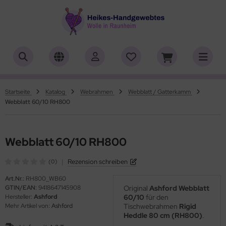
ALLES ANZEIGEN AUS HERSTELLER
ALLES ANZEIGEN AUS WOLLE
ALLES ANZEIGEN AUS ZUBEHÖR
ALLES ANZEIGEN AUS SONDERPOSTEN
(18919)
(556)
(4762)
(7)
iafil
tikelname
asperlen geschliffen
trakan
(779)
(2)
(4553)
(39)
Startseite
Katalog
Webrahmen
Webblatt / Gatterkamm
Webblatt 60/10 RH800
rner
ilaufgarn/-Wolle
öpfe
ulia - Lang Yarns
(222)
(3)
(4)
(4)
tia
rbton
rick- und Häkelnadeln
yle
(331)
(1)
(5196)
(416)
Webblatt 60/10 RH800
ng Yarns
mplettsets
ickliesel
(1)
(1776)
(1)
|
Rezension schreiben
(0)
al
uflaenge
itschriften
(3)
(4122)
(97)
Art.Nr.:
RH800_WB60
GTIN/EAN:
9418647145908
Original
Ashford Webblatt
o Lana
delstaerke
(14)
(5010)
Hersteller:
Ashford
60/10
für den
Mehr Artikel von:
Ashford
Tischwebrahmen
Rigid
hoppel
llstränge zum Färben
(1361)
(33)
Heddle 80 cm (RH800)
.