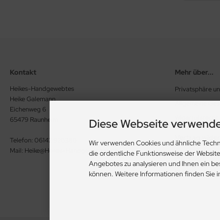
Kontakt
Mehr über...
Heikes-Handgewebtes
Privatsphäre u
Heike Galemann
Allgemeine Ge
Eichenweg 6
Widerrufsrecht
65479 Raunheim
Diese Webseite verwende
Vertrag wide
Telefon: 06142 926386
Wir verwenden Cookies und ähnliche Techn
Mail: Heike@Heikes-Handgewebtes.de
die ordentliche Funktionsweise der Websit
Impressum
Angebotes zu analysieren und Ihnen ein be
Kontakt
können. Weitere Informationen finden Sie 