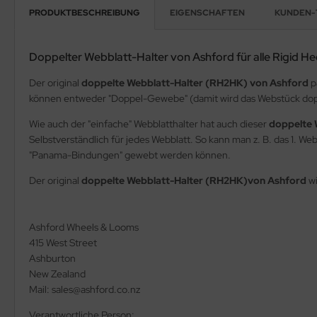
PRODUKTBESCHREIBUNG
EIGENSCHAFTEN
KUNDEN-
Doppelter Webblatt-Halter von Ashford für alle Rigid H
Der original
doppelte Webblatt-Halter (RH2HK) von Ashford
pa
können entweder "Doppel-Gewebe" (damit wird das Webstück dopp
Wie auch der "einfache" Webblatthalter hat auch dieser
doppelte 
Selbstverständlich für jedes Webblatt. So kann man z. B. das 1. W
"Panama-Bindungen" gewebt werden können.
Der original
doppelte Webblatt-Halter (RH2HK)von Ashford
wi
Ashford Wheels & Looms
415 West Street
Ashburton
New Zealand
Mail: sales@ashford.co.nz
Verantwortliche Person: