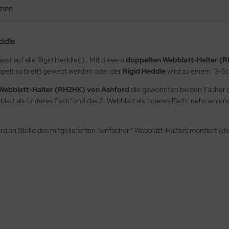
TIPP
eddle
sst auf alle Rigid Heddle(!) . Mit diesem
doppelten Webblatt-Halter (
elt so breit) gewebt werden oder der
Rigid Heddle
wird zu einem "3-S
Webblatt-Halter (RH2HK) von Ashford
die gewohnten beiden Fächer (o
ebblatt als "unteres Fach" und das 2. Webblatt als "oberes Fach" nehmen
rd an Stelle des mitgelieferten "einfachen" Webblatt-Halters montiert (di