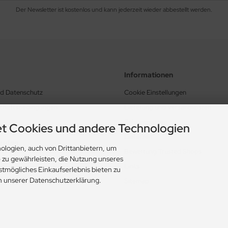
Der Newsletter ist kostenlos und kann jederzeit wieder abbestellt werden.
Informationen
nd Datenschutz
Cookie Einstellungen
schäftsbedingungen
Lieferung und Versandkosten
Zahlungsarten
t Cookies und andere Technologien
Lieferzeit
rrufen
ologien, auch von Drittanbietern, um
Bewertung Trusted Shops
e zu gewährleisten, die Nutzung unseres
Links
stmögliches Einkaufserlebnis bieten zu
in unserer Datenschutzerklärung.
Sitemap