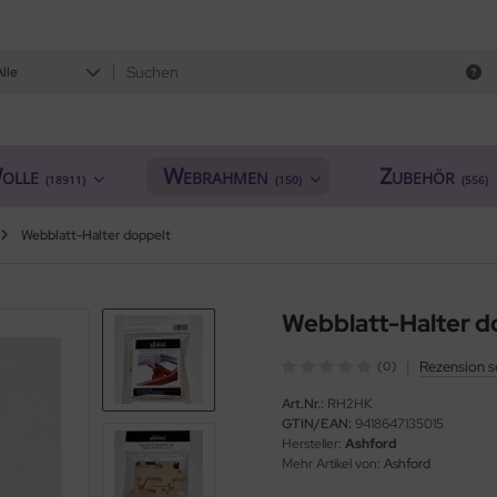
Alle
olle
Webrahmen
Zubehör
(18911)
(150)
(556)
Webblatt-Halter doppelt
Webblatt-Halter d
|
Rezension s
(0)
Art.Nr.:
RH2HK
GTIN/EAN:
9418647135015
Hersteller:
Ashford
Mehr Artikel von:
Ashford