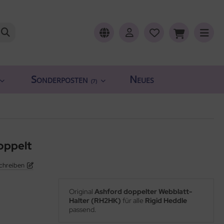
Sonderposten
Neues
(7)
oppelt
chreiben
Original
Ashford doppelter Webblatt-
Halter (RH2HK)
für alle
Rigid Heddle
passend.