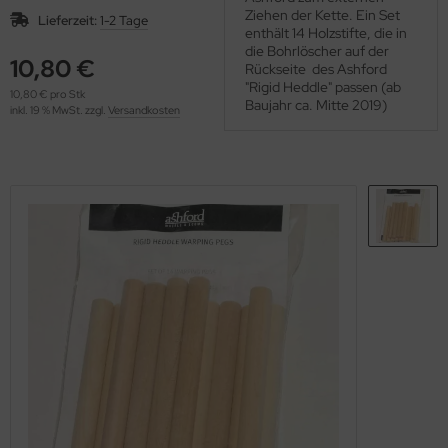
OOLADDICTS
Ziehen der Kette. Ein Set
(276)
Lieferzeit:
1-2 Tage
enthält 14 Holzstifte, die in
die Bohrlöscher auf der
10,80 €
Rückseite des Ashford
"Rigid Heddle" passen (ab
10,80 € pro Stk
Baujahr ca. Mitte 2019)
inkl. 19 % MwSt. zzgl.
Versandkosten