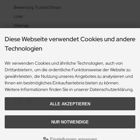
Bewertung Trusted Shops
Links
Sitemap
Diese Webseite verwendet Cookies und andere
Technologien
Zahlungsmethoden
Wir verwenden Cookies und ähnliche Technologien, auch von
Drittanbietern, um die ordentliche Funktionsweise der Website zu
gewährleisten, die Nutzung unseres Angebotes zu analysieren und
Ihnen ein bestmögliches Einkaufserlebnis bieten zu können.
Weitere Informationen finden Sie in unserer Datenschutzerklärung.
Social Media
ALLE AKZEPTIEREN
NUR NOTWENDIGE
© 2026 Heikes-Handgewebtes
heikes-handgewebtes.de/shop/ - All rights reserved.
Einstellungen anpassen