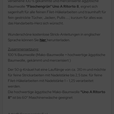
versehene 100 % gekämmte und mercerisierte ägyptische
Baumwolle
“Flaschengrün“ Uno A Ritorto 8
, eignet sich
sagenhaft für alle feinen Filet-Häkelarbeiten und traumhaft für
fein gestrickte Tücher, Jacken, Pullis ….; kurzum für alles was
das Handarbeits-Herz sich wünscht.
Wunderschöne kostenlose Strick-Anleitungen in englischer
Sprache können Sie
hier
herunterladen.
Zusammensetzung:
100 % Baumwolle (Mako-Baumwolle = hochwertige ägyptische
Baumwolle, gekämmt und mercerisiert )
Der 50 g-Knäuel hat eine Lauflänge von ca. 310 m und möchte
für feine Strickarbeiten mit Nadelstärke bis 2,5 bzw. für feine
Filet-Häkelarbeiten mit Nadelstärke 1 – 1,25 verarbeitet
werden.
Die hochwertige ägyptische Mako-Baumwolle
"Uno A Ritorto
8"
ist bis 60° Maschinenwäsche geeignet