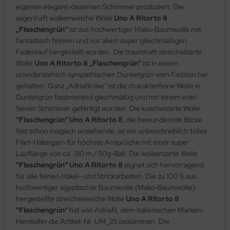
eigenen elegant-dezenten Schimmer produziert. Die
sagenhaft wolkenweiche Wolle
Uno A Ritorto 8
„Flaschengrün“
ist aus hochwertiger Mako-Baumwolle mit
fantastisch feinem und vor allem super gleichmäßigen
Fadenlauf hergestellt worden. Die traumhaft streichelzarte
Wolle
Uno A Ritorto 8 „Flaschengrün“
ist in einem
unwiderstehlich sympathischen Dunkelgrün vom Farbton her
gehalten. Ganz „Adriafil-like“ ist die charakterfeine Wolle in
Dunkelgrün faszinierend gleichmäßig und mit einem edel-
feinen Schimmer gefertigt worden. Die kuschelzarte Wolle
“Flaschengrün“ Uno A Ritorto 8
, die bewundernde Blicke
fast schon magisch anziehende, ist ein unbeschreiblich tolles
Filet-Häkelgarn für höchste Ansprüche mit einer super
Lauflänge von ca. 310 m / 50g-Ball. Die wolkenzarte Wolle
“Flaschengrün“ Uno A Ritorto 8
eignet sich hervorragend
für alle feinen Häkel- und Strickarbeiten. Die zu 100 % aus
hochwertiger ägyptischer Baumwolle (Mako-Baumwolle)
hergestellte streichelweiche Wolle
Uno A Ritorto 8
“Flaschengrün“
hat von Adriafil, dem italienischen Marken-
Hersteller die Artikel-Nr. UM_25 bekommen. Die