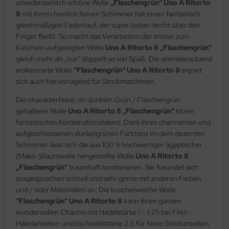
unwiderstehlich schöne Wolle
„Flaschengrün“ Uno A Ritorto
8
mit ihrem herrlich feinen Schimmer hat einen fantastisch
gleichmäßigen Fadenlauf, der super locker-leicht über den
Finger fließt. So macht das Verarbeiten der immer zum
Kuscheln aufgelegten Wolle
Uno A Ritorto 8 „Flaschengrün“
gleich mehr als „nur“ doppelt so viel Spaß. Die atemberaubend
wolkenzarte Wolle
“Flaschengrün“ Uno A Ritorto 8
eignet
sich auch hervorragend für Strickmaschinen.
Die charakterfeine, im dunklen Grün / Flaschengrün
gehaltene Wolle
Uno A Ritorto 8 „Flaschengrün“
ist ein
fantastisches Kombinationstalent. Dank ihres charmanten und
aufgeschlossenen dunkelgrünen Farbtons im dem dezenten
Schimmer lässt sich die aus 100 % hochwertiger ägyptischer
(Mako-)Baumwolle hergestellte Wolle
Uno A Ritorto 8
„Flaschengrün“
traumhaft kombinieren. Sie freundet sich
ausgesprochen schnell und sehr gerne mit anderen Farben
und / oder Materialien an. Die kuschelweiche Wolle
“Flaschengrün“ Uno A Ritorto 8
kann ihren ganzen
wundervollen Charme mit Nadelstärke 1 – 1,25 bei Filet-
Häkelarbeiten und bis Nadelstärke 2,5 für feine Strickarbeiten