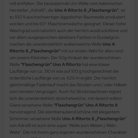
voll entfalten. Die bezaubernde Uni-Wolle vom italienischen
Hersteller „Adriafil“, die
Uno A Ritorto 8 „Flaschengrün“
, ist
zu 100 % aus hochwertiger ägyptischer Baumwolle produziert
worden und bis 60° Maschinenwäsche geeignet. Dieser hohe
Waschgrad und natürlich auch der herrlich ausdrucksfeine und
vor allem ausgesprochen dankbare Farbton in Dunkelgrün
machen die unwiderstehlich wolkenweiche Wolle
Uno A
Ritorto 8 „Flaschengrün“
mit zur ersten Wahl für alles rund
um unsere Kleinsten. Der 50g-Knäuel der wunderschönen
Wolle
“Flaschengrün“ Uno A Ritorto
hat eine klasse
Lauflänge von ca. 310 m was auf 100 g hochgerechnet die
ordentliche Lauflänge von ca. 620 m ergibt. Der herrlich
gleichmäßige Fadenlauf macht das Stricken und / oder Häkeln
zum reinsten Vergnügen. Auch für Strickmaschinen eignet
sich die unwiderstehlich streichelweiche, mit dezent-edlem
Glanz versehene Wolle
“Flaschengrün“ Uno A Ritorto 8
hervorragend. Die atemberaubend schöne mit elegantem
Schimmer versehene Wolle
Uno A Ritorto 8 „Flaschengrün“
von Adriafil ist auch eine super "Wolle zum Weben / Web-
Wolle". Die mit ihrem ganz eigenen wunderschönen Charakter