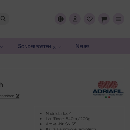
Sonderposten
Neues
(7)
h
chreiben
Nadelstärke: 4
Lauflänge: 540m / 200g
Artikel-Nr. SN 65
100 % Baumwolle (ägyptisch,