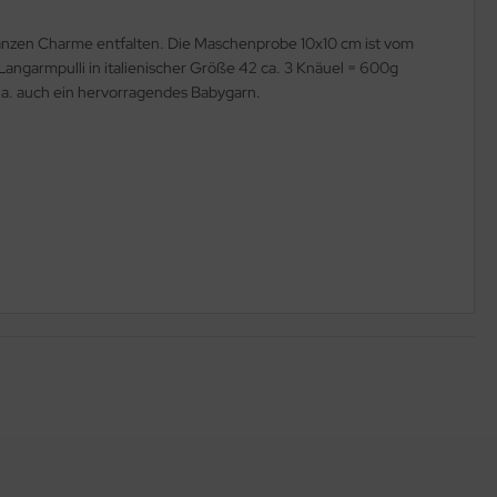
ganzen Charme entfalten. Die Maschenprobe 10x10 cm ist vom
Langarmpulli in italienischer Größe 42 ca. 3 Knäuel = 600g
 a. auch ein hervorragendes Babygarn.