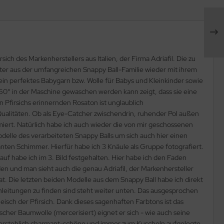
h des Markenherstellers aus Italien, der Firma Adriafil. Die zu
ster aus der umfangreichen Snappy Ball-Familie wieder mit ihrem
in perfektes Babygarn bzw. Wolle für Babys und Kleinkinder sowie
60° in der Maschine gewaschen werden kann zeigt, dass sie eine
 Pfirsichs erinnernden Rosaton ist unglaublich
ualitäten. Ob als Eye-Catcher zwischendrin, ruhender Pol außen
iert. Natürlich habe ich auch wieder die von mir geschossenen
odelle des verarbeiteten Snappy Balls um sich auch hier einen
n Schimmer. Hierfür habe ich 3 Knäule als Gruppe fotografiert.
auf habe ich im 3. Bild festgehalten. Hier habe ich den Faden
en und man sieht auch die genau Adriafil, der Markenhersteller
at. Die letzten beiden Modelle aus dem Snappy Ball habe ich direkt
Anleitungen zu finden sind steht weiter unten. Das ausgesprochen
fleisch der Pfirsich. Dank dieses sagenhaften Farbtons ist das
scher Baumwolle (mercerisiert) eignet er sich - wie auch seine
widerstehlich charmant-schöne und immer zum Kuscheln aufgelegte