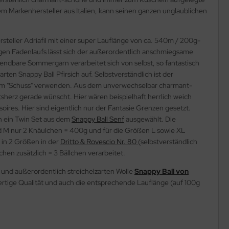
em Markenhersteller aus Italien, kann seinen ganzen unglaublichen
teller Adriafil mit einer super Lauflänge von ca. 540m / 200g-
igen Fadenlaufs lässt sich der außerordentlich anschmiegsame
erwendbare Sommergarn verarbeitet sich von selbst, so fantastisch
ten Snappy Ball Pfirsich auf. Selbstverständlich ist der
ch im "Schuss" verwenden. Aus dem unverwechselbar charmant-
itsherz gerade wünscht. Hier wären beispielhaft herrlich weich
oires. Hier sind eigentlich nur der Fantasie Grenzen gesetzt.
ch ein Twin Set aus dem
Snappy Ball Senf
ausgewählt. Die
und M nur 2 Knäulchen = 400g und für die Größen L sowie XL
r in 2 Größen in der
Dritto & Rovescio Nr. 80
(selbstverständlich
chen zusätzlich = 3 Bällchen verarbeitet.
und außerordentlich streichelzarten Wolle
Snappy Ball von
wertige Qualität und auch die entsprechende Lauflänge (auf 100g