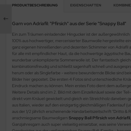
PRODUKTBESCHREIBUNG
EIGENSCHAFTEN
KOMBINIER
Garn von Adriafil: "Pfirsich" aus der Serie "Snappy Ball"
Ein zum Träumen einladender Hingucker ist der außergewöhnlich cha
100% aus hochwertiger, mercerisierter Baumwolle hergestellte ein
ganz eigenen hinreißenden und dezenten Schimmer von Adriafil au
für alle mit empfindlicher Haut, da die hochwertige ägyptische 
wunderbar unkomplizierte Sommerwolle ist. Der fantastisch gleichm
kombinationsfreudig und schließt sagenhaft schnell und ausgespr
herum oder als Singlefarbe - weitere bewundernde Blicke sind be
Bilder hier gepostet. Die ersten 4 Fotos sind unterschiedliche Kn
Eindruck machen zu können. Mein erstes Foto dient dem außerge
Weitere Details sind im 2. Bild mit dem Einzelknäuel sowie der Te
direkt vom Knäuel gewickelt und gleich ein Streichholz daneben g
aus Italien, wieder auf den einzigartig gleichmäßigen Fadenlauf (
aus der 1/2 jährlich erscheinende Handarbeitszeitschrift "Dritto 
anschmiegsame Baumwollgarn
Snappy Ball Pfirsich von Adriafil
Ganzjahresgarn auch super vielseitig einsetzbar, was seine Verwen
Geschwister aus der umfangreichen Snappy Ball-Familie - hervorr