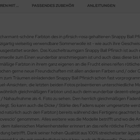
EN MIT ...
PASSENDES ZUBEHÖR
ANLEITUNGEN
rmant-schöne Farbton des in pfirsich-rosa gehaltenen Snappy Ball Pfirsic
zigartig vielseitig verwendbare Sommerwolle ist - wie auch ihre Geschwi
sgestattet worden. Das Kuscheltraumgarn Snappy Ball Pfirsich ist auch e
Baumwolle zum Einen wunderbar anschmiegsam ist und auch dass diese bis 
äßige Farbton in ihrem ganz eigenen an die Frucht eines reifen rötlichen
ochen gerne neue Freundschaften mit allen anderen Farben und / oder Q
im zum Träumen einladenden Snappy Ball Pfirsich schon fast vorprogramm
äuel-Ansichten; die letzten beiden Fotos präsentieren unterschiedliche M
wöhnlich gleichmäßigen Farbton und auch dem wunderbar dezent-elegante
il- / Nahaufnahme als 4. Foto zu sehen. Den herrlich gleichmäßigen Fadenl
elegt. So kann auch die Dicke / Stärke des Fadens super umgesetzte werd
und natürlich auch den Farbton) bereits während des Fertigens geachtet h
& Rovescio" genommen. Alles weitere was die Modelle betrifft und wo die 
, dem italienischen Markenhersteller erinnert an das reife rötliche Frucht
dung betrifft. Dank seiner hohen Qualität aus 100% streichelzarter ägypti
agend für alle mit empfindlicher Haut bzw. auch als Babywolle. Der un