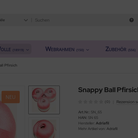
Alle
olle
Webrahmen
Zubehör
(18919)
(150)
(556)
ll Pfirsich
Snappy Ball Pfirsic
NEU
|
Rezension s
(0)
Art.Nr.:
SN_65
HAN:
SN 65
Hersteller:
Adriafil
Mehr Artikel von:
Adriafil