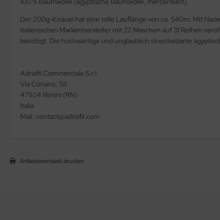
100 % Baumwolle (ägyptische Baumwolle, mercerisiert)
Der 200g-Knäuel hat eine tolle Lauflänge von ca. 540m. Mit Nad
italienischen Markenhersteller mit 22 Maschen auf 31 Reihen verö
benötigt. Die hochwertige und unglaublich streichelzarte ägypti
Adriafil Commerciale S.r.l.
Via Coriano, 58
47924 Rimini (RN)
Italia
Mail: contact@adriafil.com
Artikeldatenblatt drucken