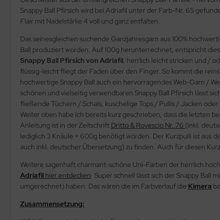
Snappy Ball Pfirsich wird bei Adriafil unter der Farb-Nr. 65 gefu
Flair mit Nadelstärke 4 voll und ganz entfalten.
Das seinesgleichen suchende Ganzjahresgarn aus 100% hochwertige
Ball produziert worden. Auf 100g herunterrechnet, entspricht die
Snappy Ball Pfirsich von Adriafil
, herrlich leicht stricken und /
flüssig-leicht fliegt der Faden über den Finger. So kommt die reins
hochwertige Snappy Ball auch ein hervorragendes Web-Garn / Web
schönen und vielseitig verwendbaren Snappy Ball Pfirsich lässt sic
fließende Tüchern / Schals, kuschelige Tops / Pullis / Jacken ode
Weiter oben habe ich bereits kurz geschrieben, dass die letzten b
Anleitung ist in der Zeitschrift
Dritto & Rovescio Nr. 76
(inkl. deut
lediglich 3 Knäule = 600g benötigt worden. Der Kurzpulli ist aus 
auch inkl. deutscher Übersetzung) zu finden. Auch für diesen Kurzp
Weitere sagenhaft charmant-schöne Uni-Farben der herrlich hochw
Adriafil
hier entdecken
. Super schnell lässt sich der Snappy Ball
umgerechnet) haben. Das wären die im Farbverlauf die
Kimera
bz
Zusammensetzung: