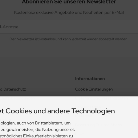
Abonnieren Sie unseren Newsletter
Kostenlose exklusive Angebote und Neuheiten per E-Mail
Der Newsletter ist kostenlos und kann jederzeit wieder abbestellt werden.
Informationen
nd Datenschutz
Cookie Einstellungen
schäftsbedingungen
Lieferung und Versandkosten
Zahlungsarten
t Cookies und andere Technologien
Lieferzeit
rrufen
ologien, auch von Drittanbietern, um
Bewertung Trusted Shops
e zu gewährleisten, die Nutzung unseres
Links
stmögliches Einkaufserlebnis bieten zu