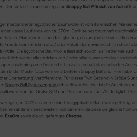
nden. Der fantastisch anschmiegsame
Snappy Ball Pfirsich von Adriafil
, d
r mercerisierter ägyptischer Baumwolle ist vom italienischen Markenhers
s einer klasse Lauflänge von ca. 270m. Dank seines traumhaft gleichmäß
 oder häkeln. Man könnte schon fast glauben, das unglaublich vielseitig v
te Freude beim Stricken und / oder Häkeln des unwiderstehlich streichelzar
-Wolle. Die ägyptische Baumwolle lässt sich sowohl als "Kette" wie au
h natürlich wieder alles stricken und / oder häkeln, was sich das Handarbe
r super anschmiegsame Decken bis hin zu traumhaft streichelzarten Access
eiden Bilder Musterfotos vom verarbeiteten Snappy Ball sind. Hier habe i
scher Übersetzung) veröffentlicht. Für dieses Twin Set sind in Größe S 
dem
Snappy Ball Zypressengrün
gehäkelt worden; hier ist die Anleitung nu
ulli wurden in der Größe S/M nur 2 Bällchen und für L/XL lediglich 1 Bäll
ertigen, zu 100% aus mercerisierter ägyptischer Baumwolle gefertigten 
 mit seinen anderen Geschwistern kombinieren, da diese die gleiche hoch
w.
EraOra
sowie die uni gefertigte
Cheope
.