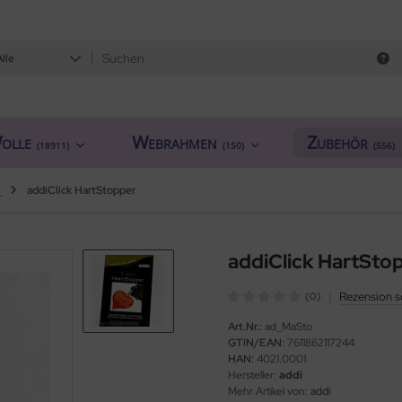
Alle
olle
Webrahmen
Zubehör
(18911)
(150)
(556)
addiClick HartStopper
addiClick HartSto
|
Rezension s
(0)
Art.Nr.:
ad_MaSto
GTIN/EAN:
7611862117244
HAN:
4021.0001
Hersteller:
addi
Mehr Artikel von:
addi