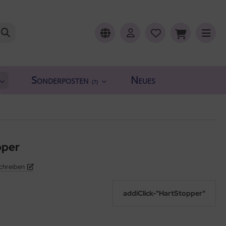
Sonderposten
Neues
(7)
pper
chreiben
addiClick-"HartStopper"