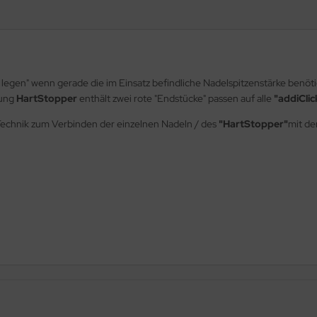
zu legen" wenn gerade die im Einsatz befindliche Nadelspitzenstärke benötig
kung
HartStopper
enthält zwei rote "Endstücke" passen auf alle
"addiClic
-Technik zum Verbinden der einzelnen Nadeln / des
"HartStopper"
mit de