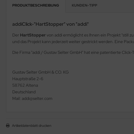
PRODUKTBESCHREIBUNG
KUNDEN-TIPP
addiClick-"HartStopper" von "addi"
Der
HartStopper
von addi ermöglicht es Ihnen ein Projekt "still 
und das Projekt kann jederzeit weiter gestrickt werden. Eine Pac
Die Firma "addi / Gustav Selter GmbH" hat eine patentierte Click
Gustav Selter GmbH & CO. KG
Hauptstraße 2-6
58762 Altena
Deutschland
Mail: addi@selter.com
Artikeldatenblatt drucken