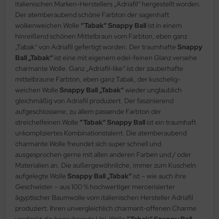
italienischen Marken-Herstellers „Adriafil“ hergestellt worden.
Der atemberaubend schöne Farbton der sagenhaft
wolkenweichen Wolle
“Tabak“ Snappy Ball
ist in einem
hinreißend schönen Mittelbraun vom Farbton, eben ganz
„Tabak“ von Adriafil gefertigt worden. Der traumhafte
Snappy
Ball „Tabak“
ist eine mit eigenem edel-feinen Glanz versehe
charmante Wolle. Ganz „Adriafil-like“ ist der zauberhafte
mittelbraune Farbton, eben ganz Tabak, der kuschelig-
weichen Wolle
Snappy Ball „Tabak“
wieder unglaublich
gleichmäßig von Adriafil produziert. Der faszinierend
aufgeschlossene, zu allem passende Farbton der
streichelfeinen Wolle
“Tabak“ Snappy Ball
ist ein traumhaft
unkompliziertes Kombinationstalent. Die atemberaubend
charmante Wolle freundet sich super schnell und
ausgesprochen gerne mit allen anderen Farben und / oder
Materialien an. Die außergewöhnliche, immer zum Kuscheln
aufgelegte Wolle
Snappy Ball „Tabak“
ist – wie auch ihre
Geschwister – aus 100 % hochwertiger mercerisierter
ägyptischer Baumwolle vom italienischen Hersteller Adriafil
produziert. Ihren unvergleichlich charmant-offenen Charme
verdankt die bezaubernde Uni-Wolle
“Tabak“ Snappy Ball