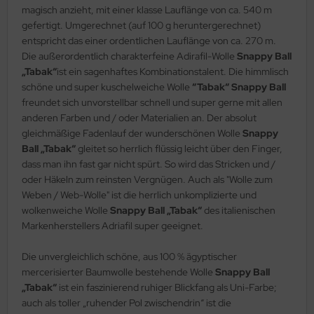
magisch anzieht, mit einer klasse Lauflänge von ca. 540 m
gefertigt. Umgerechnet (auf 100 g heruntergerechnet)
entspricht das einer ordentlichen Lauflänge von ca. 270 m.
Die außerordentlich charakterfeine Adirafil-Wolle
Snappy Ball
„Tabak“
ist ein sagenhaftes Kombinationstalent. Die himmlisch
schöne und super kuschelweiche Wolle
“Tabak“ Snappy Ball
freundet sich unvorstellbar schnell und super gerne mit allen
anderen Farben und / oder Materialien an. Der absolut
gleichmäßige Fadenlauf der wunderschönen Wolle
Snappy
Ball „Tabak“
gleitet so herrlich flüssig leicht über den Finger,
dass man ihn fast gar nicht spürt. So wird das Stricken und /
oder Häkeln zum reinsten Vergnügen. Auch als "Wolle zum
Weben / Web-Wolle" ist die herrlich unkomplizierte und
wolkenweiche Wolle
Snappy Ball „Tabak“
des italienischen
Markenherstellers Adriafil super geeignet.
Die unvergleichlich schöne, aus 100 % ägyptischer
mercerisierter Baumwolle bestehende Wolle
Snappy Ball
„Tabak“
ist ein faszinierend ruhiger Blickfang als Uni-Farbe;
auch als toller „ruhender Pol zwischendrin“ ist die