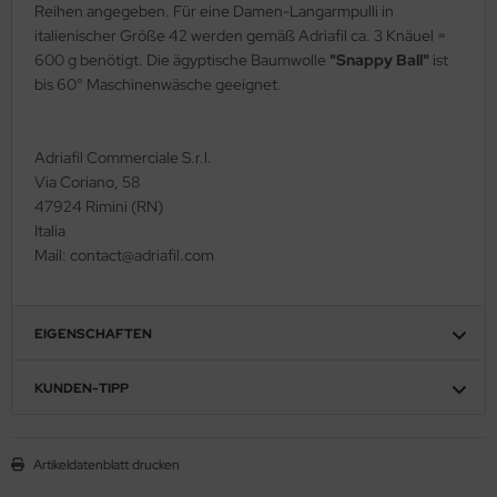
Reihen angegeben. Für eine Damen-Langarmpulli in
italienischer Größe 42 werden gemäß Adriafil ca. 3 Knäuel =
600 g benötigt. Die ägyptische Baumwolle
"Snappy Ball"
ist
bis 60° Maschinenwäsche geeignet.
Adriafil Commerciale S.r.l.
Via Coriano, 58
47924 Rimini (RN)
Italia
Mail: contact@adriafil.com
EIGENSCHAFTEN
KUNDEN-TIPP
Artikeldatenblatt drucken