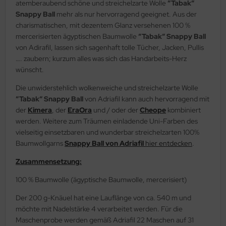
atemberaubend schöne und streichelzarte Wolle
“Tabak“
Snappy Ball
mehr als nur hervorragend geeignet. Aus der
charismatischen, mit dezentem Glanz versehenen 100 %
mercerisierten ägyptischen Baumwolle
“Tabak“ Snappy Ball
von Adirafil, lassen sich sagenhaft tolle Tücher, Jacken, Pullis
…. zaubern; kurzum alles was sich das Handarbeits-Herz
wünscht.
Die unwiderstehlich wolkenweiche und streichelzarte Wolle
“Tabak“ Snappy Ball
von Adriafil kann auch hervorragend mit
der
Kimera
, der
EraOra
und / oder der
Cheope
kombiniert
werden. Weitere zum Träumen einladende Uni-Farben des
vielseitig einsetzbaren und wunderbar streichelzarten 100%
Baumwollgarns
Snappy Ball von Adriafil
hier entdecken
.
Zusammensetzung:
100 % Baumwolle (ägyptische Baumwolle, mercerisiert)
Der 200 g-Knäuel hat eine Lauflänge von ca. 540 m und
möchte mit Nadelstärke 4 verarbeitet werden. Für die
Maschenprobe werden gemäß Adriafil 22 Maschen auf 31