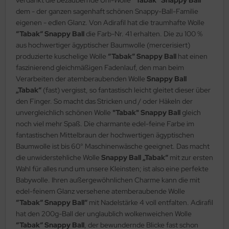
dem - der ganzen sagenhaft schönen Snappy-Ball-Familie
eigenen - edlen Glanz. Von Adirafil hat die traumhafte Wolle
“Tabak“ Snappy Ball
die Farb-Nr. 41 erhalten. Die zu 100 %
aus hochwertiger ägyptischer Baumwolle (mercerisiert)
produzierte kuschelige Wolle
“Tabak“ Snappy Ball
hat einen
faszinierend gleichmäßigen Fadenlauf, den man beim
Verarbeiten der atemberaubenden Wolle
Snappy Ball
„Tabak“
(fast) vergisst, so fantastisch leicht gleitet dieser über
den Finger. So macht das Stricken und / oder Häkeln der
unvergleichlich schönen Wolle
"Tabak" Snappy Ball
gleich
noch viel mehr Spaß. Die charmante edel-feine Farbe im
fantastischen Mittelbraun der hochwertigen ägyptischen
Baumwolle ist bis 60° Maschinenwäsche geeignet. Das macht
die unwiderstehliche Wolle
Snappy Ball „Tabak“
mit zur ersten
Wahl für alles rund um unsere Kleinsten; ist also eine perfekte
Babywolle. Ihren außergewöhnlichen Charme kann die mit
edel-feinem Glanz versehene atemberaubende Wolle
“Tabak“ Snappy Ball“
mit Nadelstärke 4 voll entfalten. Adirafil
hat den 200g-Ball der unglaublich wolkenweichen Wolle
“Tabak“ Snappy Ball
, der bewundernde Blicke fast schon