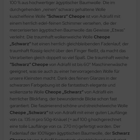
100 % aus hochwertiger ägyptischer Baumwolle. Die im
durchgehenden „reinen“ schwarz gehaltene Wolle
kuschelfeine Wolle
“Schwarz“ Cheope
ist von Adriafil mit
einem herrlich edel-feinen Schimmer versehen, die der
mercerisierten ägyptischen Baumwolle das Gewisse „Etwas“
verleiht. Die traumhaft wolkenweiche Wolle
Cheope
„Schwarz“
hat einen herrlich gleichbleibenden Fadenlauf, der
traumhaft flüssig-leicht über den Finger fließt, da macht das
Verarbeiten gleich doppelt so viel Spaß. Die traumhaft weiche
“Schwarz“ Cheope
von Adriafil ist bis 60° Maschinenwäsche
geeignet, was sie auch zu einer hervorragenden Wolle für
unsere Kleinsten macht. Dank des feinen Glanzes in der
schwarzen Farbgebung ist die fantastisch elegante und
wolkenzarte Wolle
Cheope „Schwarz“
von Adriafil ein
herrlicher Blickfang, der bewundernde Blicke schon fast
garantiert. Die faszinierend schöne und streichelweiche Wolle
Cheope „Schwarz“
ist von Adriafil mit einer guten Lauflänge
von ca. 135 m pro 50g-Knäuel (= auf 100 g hochgerechnet
eine tolle Lauflänge von ca. 270 m) gefertigt worden. Der
Fadenlauf der 100%igen ägyptischen Baumwolle, der
Schwarz
Cheope
ist von Adirafil fantastisch gleichbleibend produziert