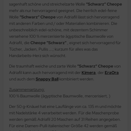
sagenhaft schöne und streichelzarte Wolle
“Schwarz“ Cheope
mehr als nur hervorragend geeignet. Die herrlich edel-feine
Wolle
“Schwarz“ Cheope
von Adriafil lässt sich hervorragend
mit anderen Farben und / oder Materialien kombinieren. Die
unbeschreiblich edel-schöne, mit dezentem Schimmer
versehene 100 % mercerisierte ägyptische Baumwolle von
Adriafil, die
Cheope “Schwarz“
, eignet sich hervorragend für
Tücher, Jacken, Pullis ….; kurzum für alles was das
Handarbeits-Herz sich wünscht.
Die traumhaft weiche und zarte Wolle
“Schwarz“ Cheope
von
Adriafil kann auch hervorragend mit der
Kimera
, der
EraOra
und auch dem
Snappy Ball
kombiniert werden.
Zusammensetzung:
100 % Baumwolle (ägyptische Baumwolle, mercerisiert, )
Der 50 g-Knäuel hat eine Lauflänge von ca. 135 m und möchte
mit Nadelstärke 4 verarbeitet werden. Für die Maschenprobe
werden gemäß Adriafil 20 Maschen auf 31 Reihen angegeben.
Für eine Damen-Pulli italienischer Größe 42 werden gemäß