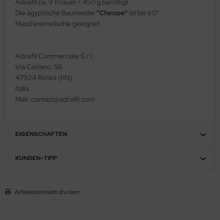
Adriafil ca. 9 Knäuel = 450 g benötigt.
Die ägyptische Baumwolle
"Cheope"
ist bis 60°
Maschinenwäsche geeignet
Adriafil Commerciale S.r.l.
Via Coriano, 58
47924 Rimini (RN)
Italia
Mail: contact@adriafil.com
EIGENSCHAFTEN
KUNDEN-TIPP
Artikeldatenblatt drucken