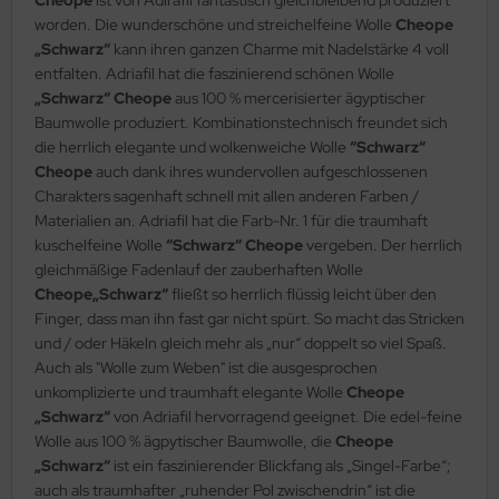
worden. Die wunderschöne und streichelfeine Wolle
Cheope
„Schwarz“
kann ihren ganzen Charme mit Nadelstärke 4 voll
entfalten. Adriafil hat die faszinierend schönen Wolle
„Schwarz“ Cheope
aus 100 % mercerisierter ägyptischer
Baumwolle produziert. Kombinationstechnisch freundet sich
die herrlich elegante und wolkenweiche Wolle
“Schwarz“
Cheope
auch dank ihres wundervollen aufgeschlossenen
Charakters sagenhaft schnell mit allen anderen Farben /
Materialien an. Adriafil hat die Farb-Nr. 1 für die traumhaft
kuschelfeine Wolle
“Schwarz“ Cheope
vergeben. Der herrlich
gleichmäßige Fadenlauf der zauberhaften Wolle
Cheope„Schwarz“
fließt so herrlich flüssig leicht über den
Finger, dass man ihn fast gar nicht spürt. So macht das Stricken
und / oder Häkeln gleich mehr als „nur“ doppelt so viel Spaß.
Auch als "Wolle zum Weben" ist die ausgesprochen
unkomplizierte und traumhaft elegante Wolle
Cheope
„Schwarz“
von Adriafil hervorragend geeignet. Die edel-feine
Wolle aus 100 % ägpytischer Baumwolle, die
Cheope
„Schwarz“
ist ein faszinierender Blickfang als „Singel-Farbe“;
auch als traumhafter „ruhender Pol zwischendrin“ ist die