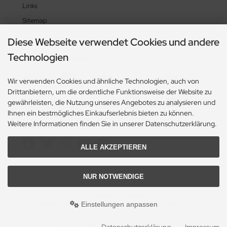
Links
Sitemap
Diese Webseite verwendet Cookies und andere
Technologien
Zahlungsmethoden
Wir verwenden Cookies und ähnliche Technologien, auch von
Drittanbietern, um die ordentliche Funktionsweise der Website zu
gewährleisten, die Nutzung unseres Angebotes zu analysieren und
Ihnen ein bestmögliches Einkaufserlebnis bieten zu können.
Weitere Informationen finden Sie in unserer Datenschutzerklärung.
Social Media
ALLE AKZEPTIEREN
NUR NOTWENDIGE
© 2026 Heikes-Handgewebtes
heikes-handgewebtes.de/shop/ - All rights reserved.
Einstellungen anpassen
DESIGN + REALISATION
by eW-Service.de