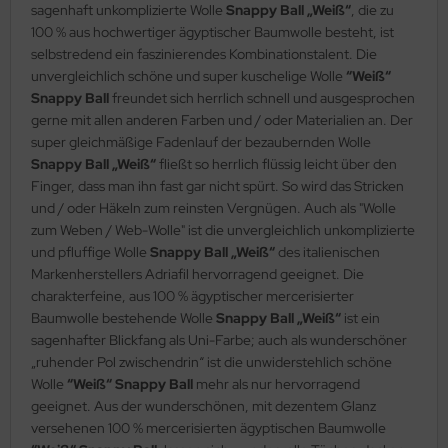
sagenhaft unkomplizierte Wolle
Snappy Ball „Weiß“
, die zu
100 % aus hochwertiger ägyptischer Baumwolle besteht, ist
selbstredend ein faszinierendes Kombinationstalent. Die
unvergleichlich schöne und super kuschelige Wolle
“Weiß“
Snappy Ball
freundet sich herrlich schnell und ausgesprochen
gerne mit allen anderen Farben und / oder Materialien an. Der
super gleichmäßige Fadenlauf der bezaubernden Wolle
Snappy Ball „Weiß“
fließt so herrlich flüssig leicht über den
Finger, dass man ihn fast gar nicht spürt. So wird das Stricken
und / oder Häkeln zum reinsten Vergnügen. Auch als "Wolle
zum Weben / Web-Wolle" ist die unvergleichlich unkomplizierte
und pfluffige Wolle
Snappy Ball „Weiß“
des italienischen
Markenherstellers Adriafil hervorragend geeignet. Die
charakterfeine, aus 100 % ägyptischer mercerisierter
Baumwolle bestehende Wolle
Snappy Ball „Weiß“
ist ein
sagenhafter Blickfang als Uni-Farbe; auch als wunderschöner
„ruhender Pol zwischendrin“ ist die unwiderstehlich schöne
Wolle
“Weiß“ Snappy Ball
mehr als nur hervorragend
geeignet. Aus der wunderschönen, mit dezentem Glanz
versehenen 100 % mercerisierten ägyptischen Baumwolle