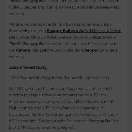
“Weiß“ Snappy Ball
, lassen sich wundervolle Tücher, Jacken,
Pullis …. zaubern; kurzum alles was sich das Handarbeits-Herz
wünscht.
Weitere wunderschöne Uni-Farben des sommerleichten
Baumwollgarns, den
Snappy Ball von Adriafil
hier entdecken
.
Die unwiderstehlich wolkenweiche und streichelzarte Wolle
“Weiß“ Snappy Ball
von Adriafil kann auch hervorragend mit
der
Kimera
, der
EraOra
und / oder der
Cheope
kombiniert
werden.
Zusammensetzung:
100 % Baumwolle (ägyptische Baumwolle, mercerisiert)
Der 200 g-Knäuel hat eine Lauflänge von ca. 540 m und
möchte mit Nadelstärke 4 verarbeitet werden. Für die
Maschenprobe werden gemäß Adriafil 22 Maschen auf 31
Reihen angegeben. Für eine Damen-Langarmpulli in
italienischer Größe 42 werden gemäß Adriafil ca. 3 Knäuel =
600 g benötigt. Die ägyptische Baumwolle
"Snappy Ball"
ist
bis 60° Maschinenwäsche geeignet.