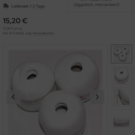
OOLADDICTS
(ägyptisch, mercerisiert)
(276)
Lieferzeit:
1-2 Tage
15,20 €
0,08 € pro g
inkl. 19 % MwSt. zzgl.
Versandkosten