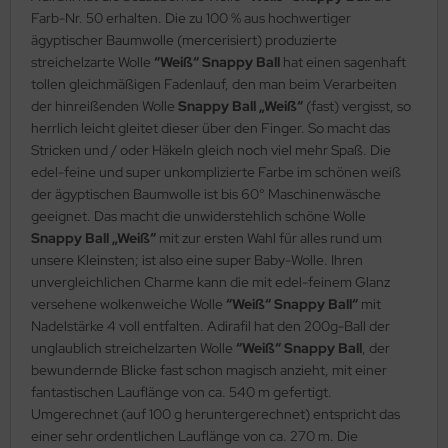
Farb-Nr. 50 erhalten. Die zu 100 % aus hochwertiger
ägyptischer Baumwolle (mercerisiert) produzierte
streichelzarte Wolle
“Weiß“ Snappy Ball
hat einen sagenhaft
tollen gleichmäßigen Fadenlauf, den man beim Verarbeiten
der hinreißenden Wolle
Snappy Ball „Weiß“
(fast) vergisst, so
herrlich leicht gleitet dieser über den Finger. So macht das
Stricken und / oder Häkeln gleich noch viel mehr Spaß. Die
edel-feine und super unkomplizierte Farbe im schönen weiß
der ägyptischen Baumwolle ist bis 60° Maschinenwäsche
geeignet. Das macht die unwiderstehlich schöne Wolle
Snappy Ball „Weiß“
mit zur ersten Wahl für alles rund um
unsere Kleinsten; ist also eine super Baby-Wolle. Ihren
unvergleichlichen Charme kann die mit edel-feinem Glanz
versehene wolkenweiche Wolle
“Weiß“ Snappy Ball“
mit
Nadelstärke 4 voll entfalten. Adirafil hat den 200g-Ball der
unglaublich streichelzarten Wolle
“Weiß“ Snappy Ball
, der
bewundernde Blicke fast schon magisch anzieht, mit einer
fantastischen Lauflänge von ca. 540 m gefertigt.
Umgerechnet (auf 100 g heruntergerechnet) entspricht das
einer sehr ordentlichen Lauflänge von ca. 270 m. Die