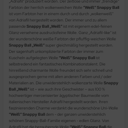
„Adriafil“ produziert worden. Der zeitlose und immer „trendige“
Farbton der herrlich wolkenweichen Wolle
“Weiß“ Snappy Ball
ist vom Farbton her in einem durch und durch „wolkenweiß“
von Adriafil hergestellt worden. Der immer und zu allem
passende
Snappy Ball „Weiß“
ist mit eigenem edel-feinen
Glanz versehene ausdrucksfeine Wolle. Ganz „Adriafil-like“ ist
der wunderschöne weiße Farbton der pfluffig-weichen Wolle
Snappy Ball „Weiß“
super gleichmäßig hergestellt worden.
Der sagenhaft unkomplizierte Farbton der immer zum
Kuscheln aufgelegten Wolle
“Weiß“ Snappy Ball
ist
selbstredend ein fantastisches Kombinationstalent. Die
hinreißend charmante Wolle freundet sich sehr schnell und
ausgesprochen gerne mit allen anderen Farben und / oder
Materialien an. Die unwiderstehlich wolkenzarte Wolle
Snappy
Ball „Weiß“
ist – wie auch ihre Geschwister – aus 100 %
hochwertiger mercerisierter ägyptischer Baumwolle vom
italienischen Hersteller Adriafil hergestellt worden. Ihren
faszinierenden Charme verdankt die wunderschöne Uni-Wolle
“Weiß“ Snappy Ball
dem - der ganzen unwiderstehlich
schönen Snappy-Ball-Familie eigenen - edlen Glanz. Von
Adirafil hat die bezaubernde Wolle
“Weiß“ Snappy Ball
die