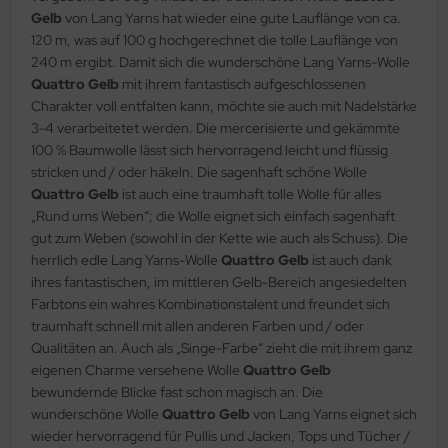
Gelb
von Lang Yarns hat wieder eine gute Lauflänge von ca.
120 m, was auf 100 g hochgerechnet die tolle Lauflänge von
240 m ergibt. Damit sich die wunderschöne Lang Yarns-Wolle
Quattro Gelb
mit ihrem fantastisch aufgeschlossenen
Charakter voll entfalten kann, möchte sie auch mit Nadelstärke
3-4 verarbeitetet werden. Die mercerisierte und gekämmte
100 % Baumwolle lässt sich hervorragend leicht und flüssig
stricken und / oder häkeln. Die sagenhaft schöne Wolle
Quattro Gelb
ist auch eine traumhaft tolle Wolle für alles
„Rund ums Weben“; die Wolle eignet sich einfach sagenhaft
gut zum Weben (sowohl in der Kette wie auch als Schuss). Die
herrlich edle Lang Yarns-Wolle
Quattro Gelb
ist auch dank
ihres fantastischen, im mittleren Gelb-Bereich angesiedelten
Farbtons ein wahres Kombinationstalent und freundet sich
traumhaft schnell mit allen anderen Farben und / oder
Qualitäten an. Auch als „Singe-Farbe“ zieht die mit ihrem ganz
eigenen Charme versehene Wolle
Quattro Gelb
bewundernde Blicke fast schon magisch an. Die
wunderschöne Wolle
Quattro Gelb
von Lang Yarns eignet sich
wieder hervorragend für Pullis und Jacken, Tops und Tücher /