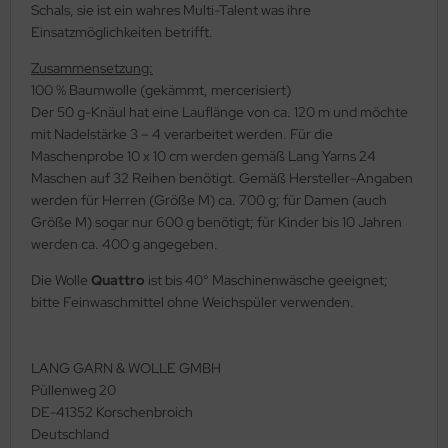
Schals, sie ist ein wahres Multi-Talent was ihre
Einsatzmöglichkeiten betrifft.
Zusammensetzung:
100 % Baumwolle (gekämmt, mercerisiert)
Der 50 g-Knäul hat eine Lauflänge von ca. 120 m und möchte
mit Nadelstärke 3 – 4 verarbeitet werden. Für die
Maschenprobe 10 x 10 cm werden gemäß Lang Yarns 24
Maschen auf 32 Reihen benötigt. Gemäß Hersteller-Angaben
werden für Herren (Größe M) ca. 700 g; für Damen (auch
Größe M) sogar nur 600 g benötigt; für Kinder bis 10 Jahren
werden ca. 400 g angegeben.
Die Wolle
Quattro
ist bis 40° Maschinenwäsche geeignet;
bitte Feinwaschmittel ohne Weichspüler verwenden.
LANG GARN & WOLLE GMBH
Püllenweg 20
DE-41352 Korschenbroich
Deutschland