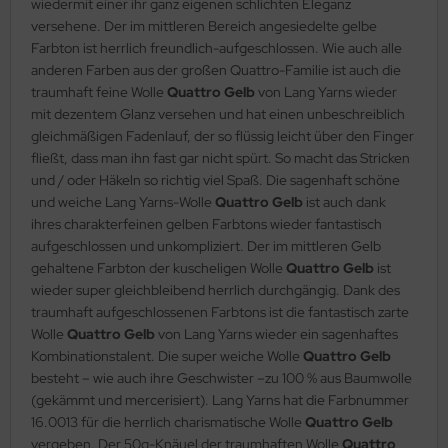
wiedermit einer ihr ganz eigenen schlichten Eleganz
versehene. Der im mittleren Bereich angesiedelte gelbe
Farbton ist herrlich freundlich-aufgeschlossen. Wie auch alle
anderen Farben aus der großen Quattro-Familie ist auch die
traumhaft feine Wolle
Quattro Gelb
von Lang Yarns wieder
mit dezentem Glanz versehen und hat einen unbeschreiblich
gleichmäßigen Fadenlauf, der so flüssig leicht über den Finger
fließt, dass man ihn fast gar nicht spürt. So macht das Stricken
und / oder Häkeln so richtig viel Spaß. Die sagenhaft schöne
und weiche Lang Yarns-Wolle
Quattro Gelb
ist auch dank
ihres charakterfeinen gelben Farbtons wieder fantastisch
aufgeschlossen und unkompliziert. Der im mittleren Gelb
gehaltene Farbton der kuscheligen Wolle
Quattro Gelb
ist
wieder super gleichbleibend herrlich durchgängig. Dank des
traumhaft aufgeschlossenen Farbtons ist die fantastisch zarte
Wolle
Quattro Gelb
von Lang Yarns wieder ein sagenhaftes
Kombinationstalent. Die super weiche Wolle
Quattro Gelb
besteht – wie auch ihre Geschwister –zu 100 % aus Baumwolle
(gekämmt und mercerisiert). Lang Yarns hat die Farbnummer
16.0013 für die herrlich charismatische Wolle
Quattro Gelb
vergeben. Der 50g-Knäuel der traumhaften Wolle
Quattro